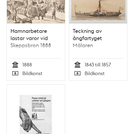
Hamnarbetare
Teckning av
lastar varor vid
ångfartyget
Skeppsbron 1888
Mälaren
1888
1843 till 1857
Tid
Tid
Bildkonst
Bildkonst
Typ
Typ