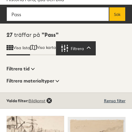
Sök
Fritextsök
Sök
Sökresultat
27
träffar på
Pass
Visa karta
Visa lista
Filtrera
Filtrera
Filtrera tid
Filtrera materialtyper
Visningsläge
Totalt
Valda filter:
Bildkonst
Rensa filter
27
träffar
Lista
Karta