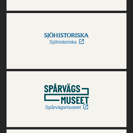
Sjöhistoriska
Spårvägsmuseet