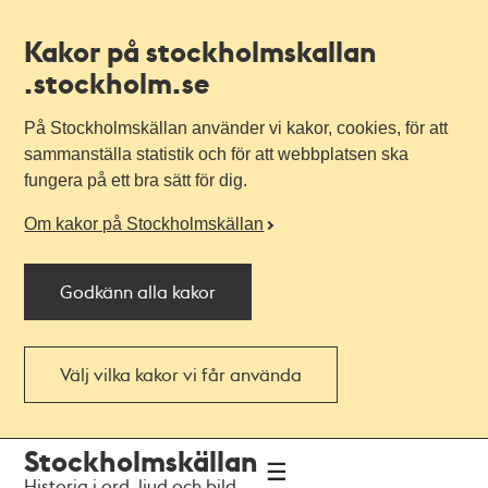
Kakor på stockholmskallan
.stockholm.se
På Stockholmskällan använder vi kakor, cookies, för att
sammanställa statistik och för att webbplatsen ska
fungera på ett bra sätt för dig.
Om kakor på Stockholmskällan
Godkänn alla kakor
Välj vilka kakor vi får använda
Till
Till
Stockholmskällan
navigationen
huvudinnehållet
Historia i ord, ljud och bild