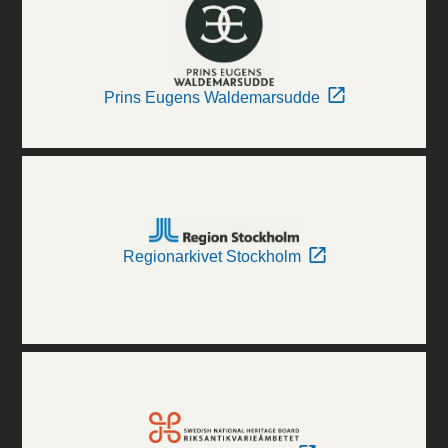
Prins Eugens Waldemarsudde
Regionarkivet Stockholm