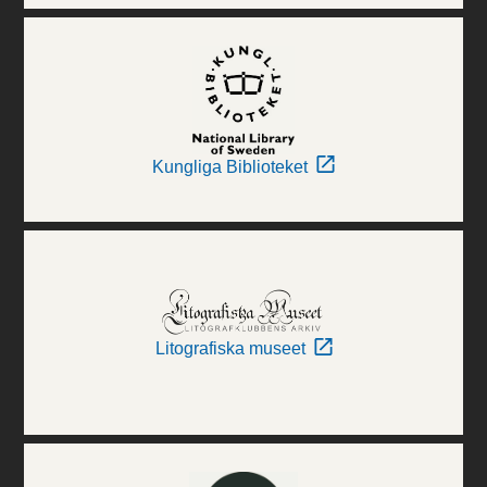
Kungliga Biblioteket
Litografiska museet