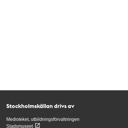
Kontakt
Stockholmskällan
Stockholmskällan drivs av
Medioteket, utbildningsförvaltningen
Stadsmuseet