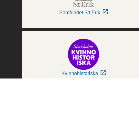
Samfundet S:t Erik
Kvinnohistoriska
Världskulturmuseerna