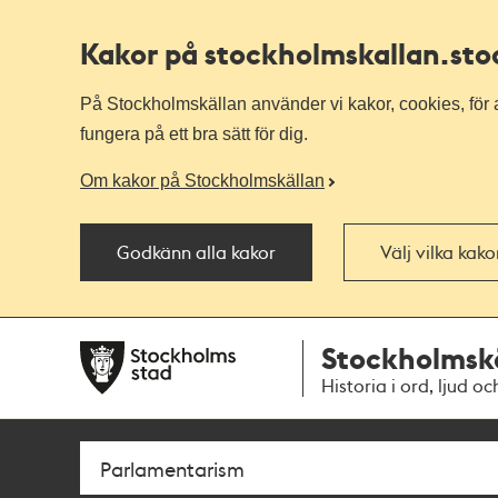
Kakor på stockholmskallan
.st
På Stockholmskällan använder vi kakor, cookies, för a
fungera på ett bra sätt för dig.
Om kakor på Stockholmskällan
Godkänn alla kakor
Välj vilka kak
Till
Till
Stockholmsk
navigationen
huvudinnehållet
Historia i ord, ljud oc
Sök
Fritextsök