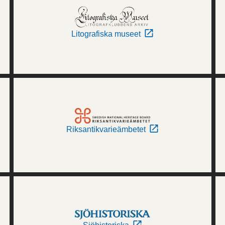
Litografiska museet
Riksantikvarieämbetet