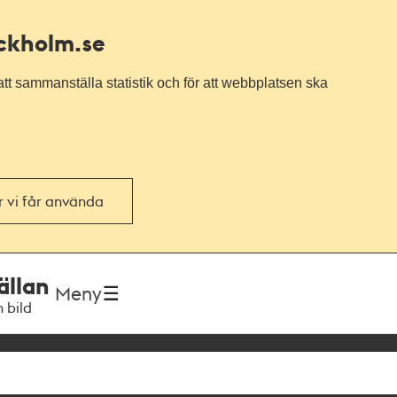
ockholm.se
tt sammanställa statistik och för att webbplatsen ska
or vi får använda
ällan
Meny
h bild