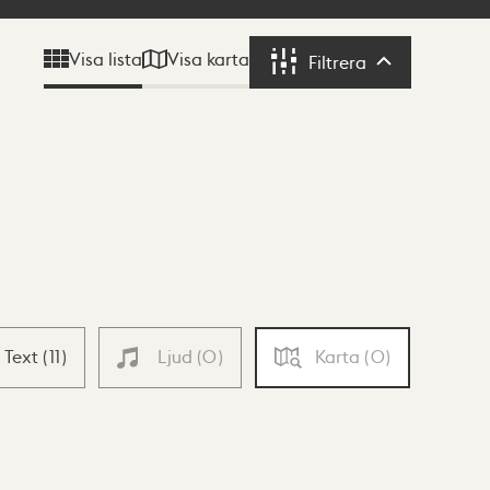
Visa karta
Visa lista
Filtrera
Filtrera
Text
(
11
)
Ljud
(
0
)
Karta
(
0
)