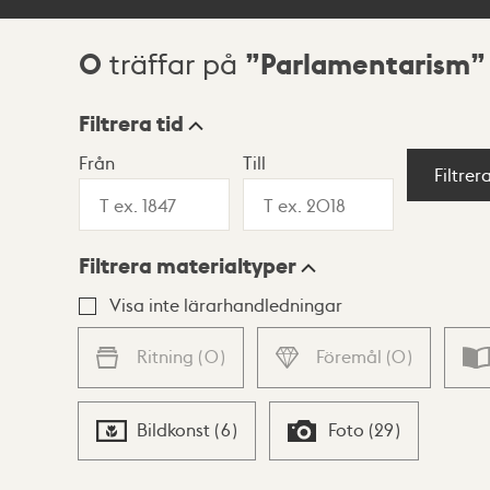
0
Parlamentarism
träffar på
Sökresultat
Filtrera tid
Från
Till
Visningsläge
Filtrer
Filtrera materialtyper
Lista
Karta
Visa inte lärarhandledningar
Ritning
(
0
)
Föremål
(
0
)
Bildkonst
(
6
)
Foto
(
29
)