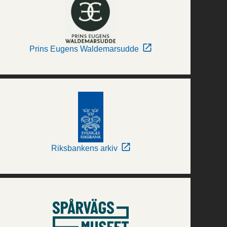
Prins Eugens Waldemarsudde
Riksbankens arkiv