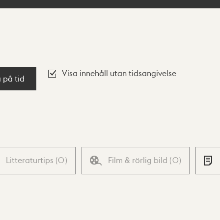
Visa innehåll utan tidsangivelse
a på tid
Litteraturtips
(
0
)
Film & rörlig bild
(
0
)