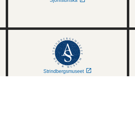
Sjöhistoriska
Strindbergsmuseet