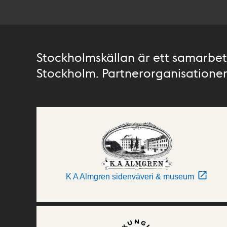
Stockholmskällan är ett samarbete
Stockholm. Partnerorganisationer 
K A Almgren sidenväveri & museum