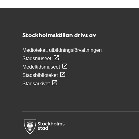
Kontakt
Stockholmskällan
Stockholmskällan drivs av
Medioteket, utbildningsförvaltningen
Stadsmuseet
Medeltidsmuseet
Stadsbiblioteket
Stadsarkivet