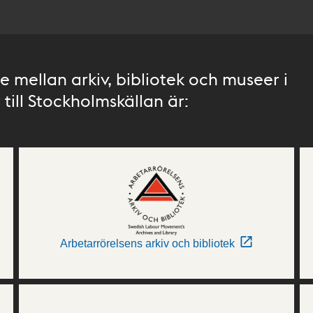
 mellan arkiv, bibliotek och museer i
till Stockholmskällan är:
Arbetarrörelsens arkiv och bibliotek