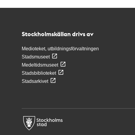
Kontakt
Stockholmskällan
Stockholmskällan drivs av
Medioteket, utbildningsförvaltningen
Stadsmuseet
Medeltidsmuseet
Stadsbiblioteket
Stadsarkivet