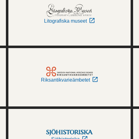
Litografiska museet
Riksantikvarieämbetet