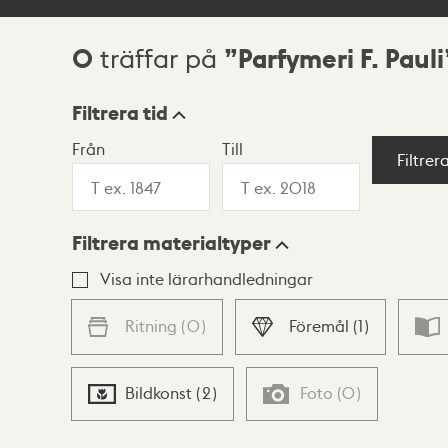
0
Parfymeri F. Pauli
träffar på
Sökresultat
Filtrera tid
Från
Till
Visningsläge
Filtrer
Filtrera materialtyper
Lista
Karta
Visa inte lärarhandledningar
Ritning
(
0
)
Föremål
(
1
)
Bildkonst
(
2
)
Foto
(
0
)