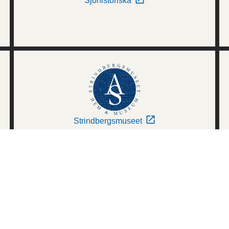
Sjöhistoriska
Strindbergsmuseet