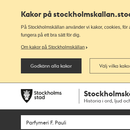
Kakor på stockholmskallan
.st
På Stockholmskällan använder vi kakor, cookies, för a
fungera på ett bra sätt för dig.
Om kakor på Stockholmskällan
Godkänn alla kakor
Välj vilka kak
Till
Till
Stockholmsk
navigationen
huvudinnehållet
Historia i ord, ljud oc
Sök
Fritextsök