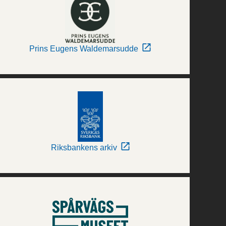
Prins Eugens Waldemarsudde
Riksbankens arkiv