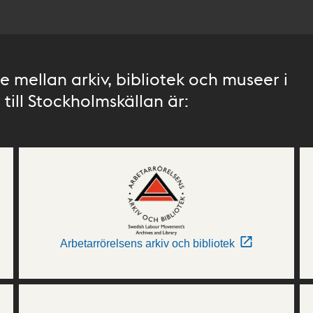
 mellan arkiv, bibliotek och museer i
till Stockholmskällan är:
Arbetarrörelsens arkiv och bibliotek