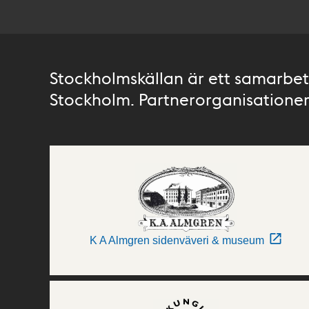
Stockholmskällan är ett samarbete
Stockholm. Partnerorganisationer 
K A Almgren sidenväveri & museum