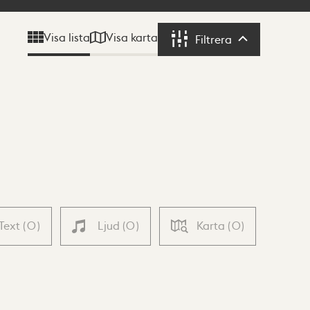
Visa karta
Visa lista
Filtrera
Filtrera
Text
(
0
)
Ljud
(
0
)
Karta
(
0
)