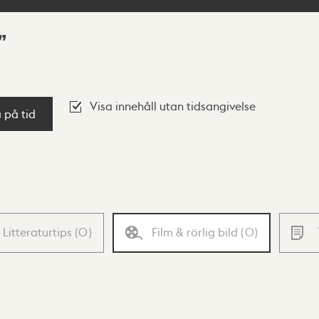
Visa innehåll utan tidsangivelse
a på tid
Litteraturtips
(
0
)
Film & rörlig bild
(
0
)