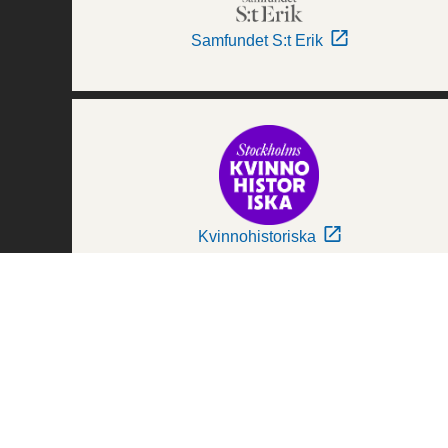
Samfundet S:t Erik
Kvinnohistoriska
Världskulturmuseerna