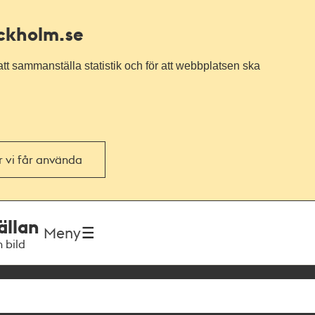
ockholm.se
tt sammanställa statistik och för att webbplatsen ska
or vi får använda
ällan
Meny
h bild