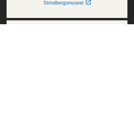
Strindbergsmuseet
Thielska Galleriet
Världskulturmuseerna