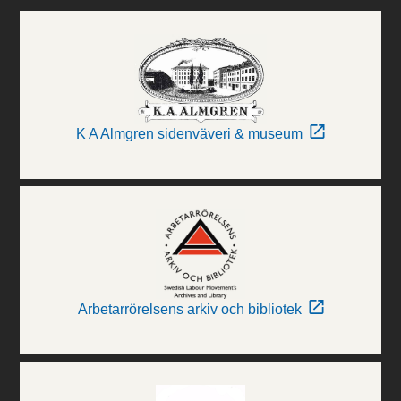
K A Almgren sidenväveri & museum
Arbetarrörelsens arkiv och bibliotek