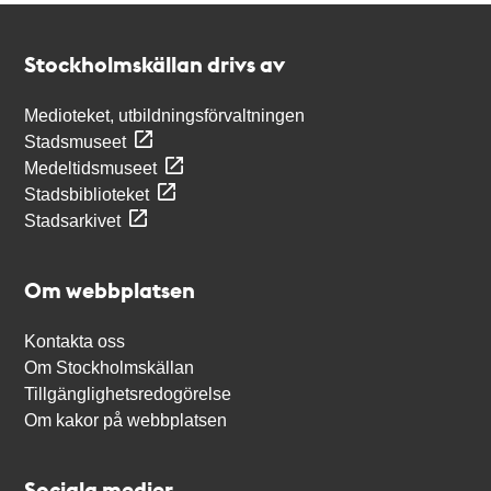
Kontakt
Stockholmskällan
Stockholmskällan drivs av
Medioteket, utbildningsförvaltningen
Stadsmuseet
Medeltidsmuseet
Stadsbiblioteket
Stadsarkivet
Om webbplatsen
Kontakta oss
Om Stockholmskällan
Tillgänglighetsredogörelse
Om kakor på webbplatsen
Sociala medier