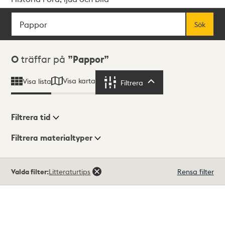
Sök
Fritextsök
Sök
Sökresultat
0
träffar på
Pappor
Visa karta
Visa lista
Filtrera
Filtrera
Filtrera tid
Filtrera materialtyper
Visningsläge
Totalt
Valda filter:
Litteraturtips
Rensa filter
0
träffar
Lista
Karta