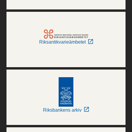
Riksantikvarieämbetet
Riksbankens arkiv