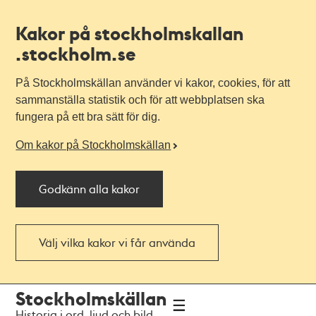
Kakor på stockholmskallan
.stockholm.se
På Stockholmskällan använder vi kakor, cookies, för att
sammanställa statistik och för att webbplatsen ska
fungera på ett bra sätt för dig.
Om kakor på Stockholmskällan
Godkänn alla kakor
Välj vilka kakor vi får använda
Till
Till
Stockholmskällan
navigationen
huvudinnehållet
Historia i ord, ljud och bild