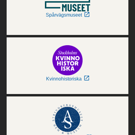
Spårvägsmuseet
Kvinnohistoriska