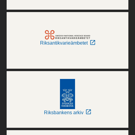
Riksantikvarieämbetet
Riksbankens arkiv