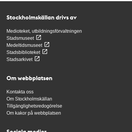
Kontakt
Stockholmskällan
Stockholmskällan drivs av
Medioteket, utbildningsförvaltningen
Stadsmuseet
Medeltidsmuseet
Stadsbiblioteket
Stadsarkivet
Om webbplatsen
Kontakta oss
Om Stockholmskällan
Tillgänglighetsredogörelse
Om kakor på webbplatsen
Sociala medier