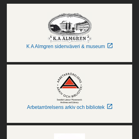
K A Almgren sidenväveri & museum
Arbetarrörelsens arkiv och bibliotek