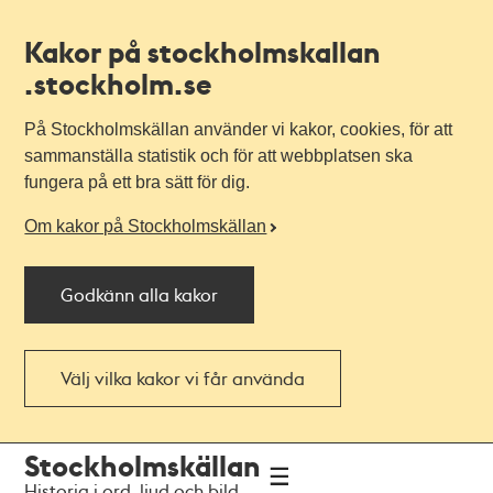
Kakor på stockholmskallan
.stockholm.se
På Stockholmskällan använder vi kakor, cookies, för att
sammanställa statistik och för att webbplatsen ska
fungera på ett bra sätt för dig.
Om kakor på Stockholmskällan
Godkänn alla kakor
Välj vilka kakor vi får använda
Till
Till
Stockholmskällan
navigationen
huvudinnehållet
Historia i ord, ljud och bild