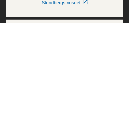
Strindbergsmuseet
Thielska Galleriet
Världskulturmuseerna