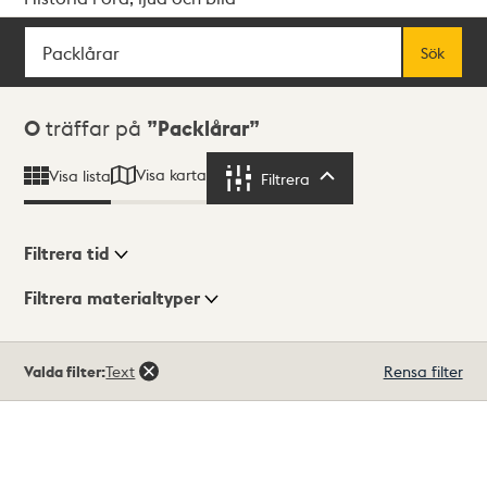
Sök
Fritextsök
Sök
Sökresultat
0
träffar på
Packlårar
Visa karta
Visa lista
Filtrera
Filtrera
Filtrera tid
Filtrera materialtyper
Visningsläge
Totalt
Valda filter:
Text
Rensa filter
0
träffar
Lista
Karta