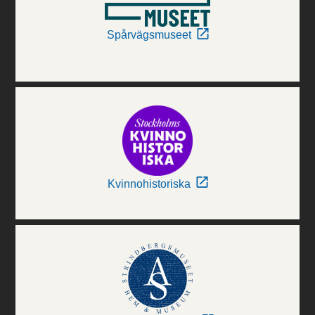
Spårvägsmuseet
Kvinnohistoriska