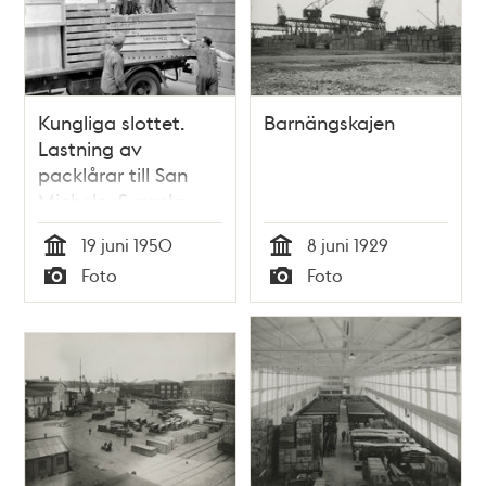
Kungliga slottet.
Barnängskajen
Lastning av
packlårar till San
Michele, Svenska
Institutets villa på
19 juni 1950
8 juni 1929
Capri
Tid
Tid
Foto
Foto
Typ
Typ