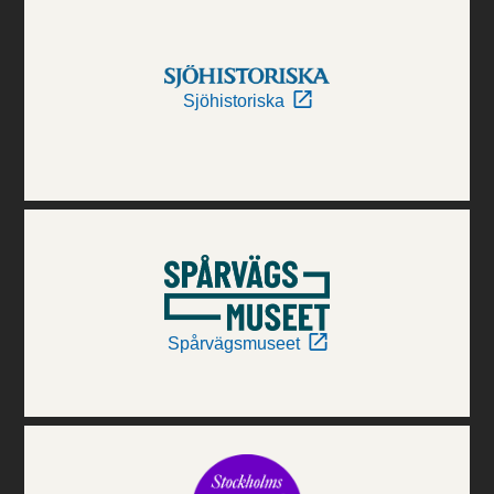
Sjöhistoriska
Spårvägsmuseet