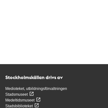
Kontakt
Stockholmskällan
Stockholmskällan drivs av
Medioteket, utbildningsförvaltningen
Stadsmuseet
Medeltidsmuseet
Stadsbiblioteket