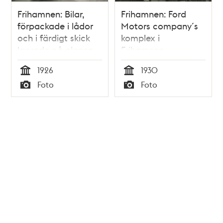
Frihamnen: Bilar,
Frihamnen: Ford
förpackade i lådor
Motors company´s
och i färdigt skick
komplex i
lagrade på planen
Frihamnen,
väster om magasin
reservdelslagret
1926
1930
2
Tid
Tid
Foto
Foto
Typ
Typ