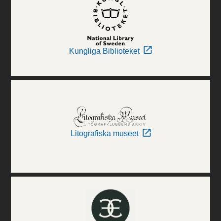
Kungliga Biblioteket
Litografiska museet