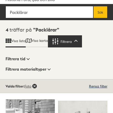
Sök
Fritextsök
Sök
Sökresultat
4
träffar på
Packlårar
Visa karta
Visa lista
Filtrera
Filtrera
Filtrera tid
Filtrera materialtyper
Visningsläge
Totalt
Valda filter:
Foto
Rensa filter
4
träffar
Lista
Karta