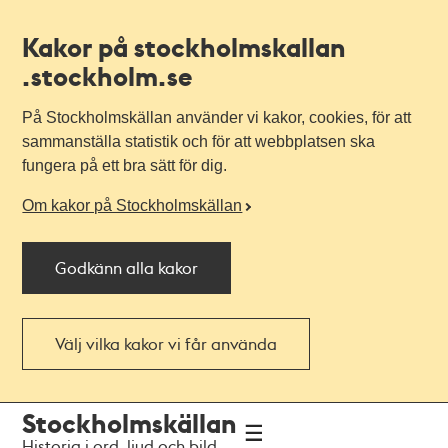
Kakor på stockholmskallan
.stockholm.se
På Stockholmskällan använder vi kakor, cookies, för att
sammanställa statistik och för att webbplatsen ska
fungera på ett bra sätt för dig.
Om kakor på Stockholmskällan
Godkänn alla kakor
Välj vilka kakor vi får använda
Till
Till
Stockholmskällan
navigationen
huvudinnehållet
Historia i ord, ljud och bild