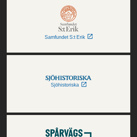
Samfundet S:t Erik
Sjöhistoriska