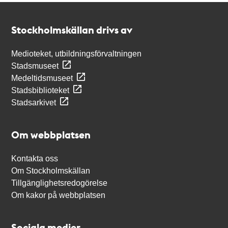
Kontakt
Stockholmskällan
Stockholmskällan drivs av
Medioteket, utbildningsförvaltningen
Stadsmuseet
Medeltidsmuseet
Stadsbiblioteket
Stadsarkivet
Om webbplatsen
Kontakta oss
Om Stockholmskällan
Tillgänglighetsredogörelse
Om kakor på webbplatsen
Sociala medier