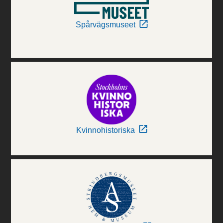
Spårvägsmuseet
Kvinnohistoriska