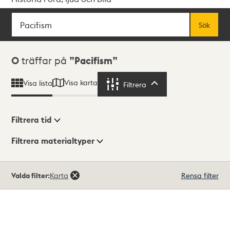
Sök
Fritextsök
Sök
Sökresultat
0
träffar på
Pacifism
Visa karta
Visa lista
Filtrera
Filtrera
Filtrera tid
Filtrera materialtyper
Visningsläge
Totalt
Valda filter:
Karta
Rensa filter
0
träffar
Lista
Karta