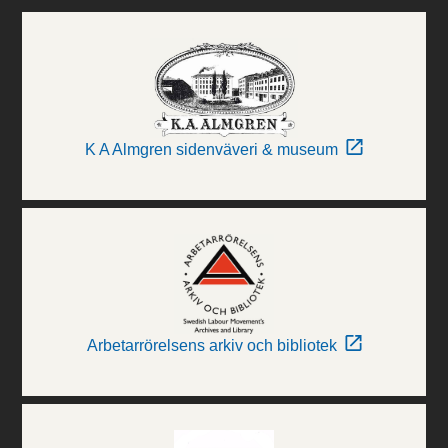
K A Almgren sidenväveri & museum
Arbetarrörelsens arkiv och bibliotek