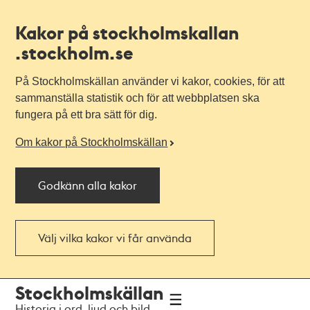
Kakor på stockholmskallan
.stockholm.se
På Stockholmskällan använder vi kakor, cookies, för att
sammanställa statistik och för att webbplatsen ska
fungera på ett bra sätt för dig.
Om kakor på Stockholmskällan
Godkänn alla kakor
Välj vilka kakor vi får använda
Till
Till
Stockholmskällan
navigationen
huvudinnehållet
Historia i ord, ljud och bild