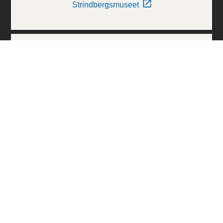
Strindbergsmuseet
Thielska Galleriet
Världskulturmuseerna