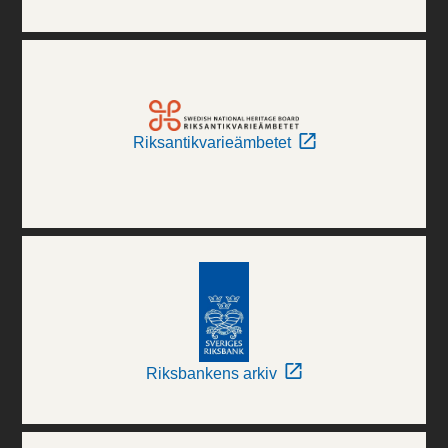
Riksantikvarieämbetet
Riksbankens arkiv