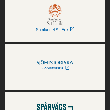
Samfundet S:t Erik
Sjöhistoriska