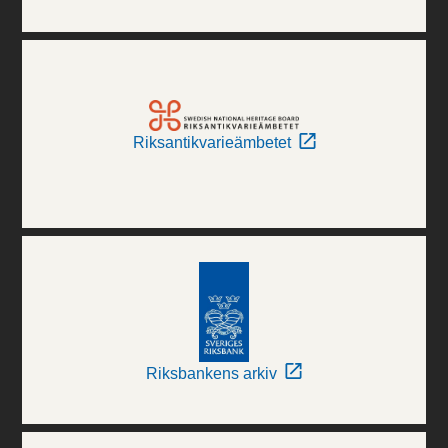
Riksantikvarieämbetet
Riksbankens arkiv