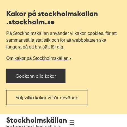
Kakor på stockholmskallan
.stockholm.se
På Stockholmskällan använder vi kakor, cookies, för att
sammanställa statistik och för att webbplatsen ska
fungera på ett bra sätt för dig.
Om kakor på Stockholmskällan
Godkänn alla kakor
Välj vilka kakor vi får använda
Till
Till
Stockholmskällan
navigationen
huvudinnehållet
Historia i ord, ljud och bild