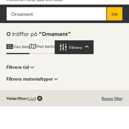
Sök
Fritextsök
Sök
Sökresultat
0
träffar på
Ornament
Visa karta
Visa lista
Filtrera
Filtrera
Filtrera tid
Filtrera materialtyper
Visningsläge
Totalt
Valda filter:
Ljud
Rensa filter
0
träffar
Lista
Karta