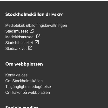
Kontakt
Stockholmskällan
Stockholmskällan drivs av
Medioteket, utbildningsförvaltningen
Stadsmuseet
Medeltidsmuseet
Stadsbiblioteket
Stadsarkivet
Om webbplatsen
Kontakta oss
Om Stockholmskällan
Tillgänglighetsredogörelse
Om kakor på webbplatsen
Sociala medier