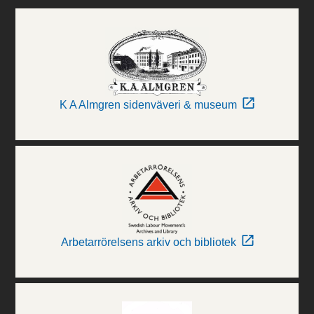
K A Almgren sidenväveri & museum
Arbetarrörelsens arkiv och bibliotek