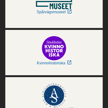
Spårvägsmuseet
Kvinnohistoriska