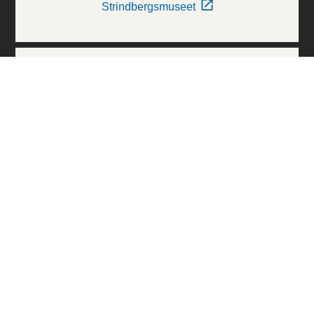
Strindbergsmuseet
Thielska Galleriet
Världskulturmuseerna