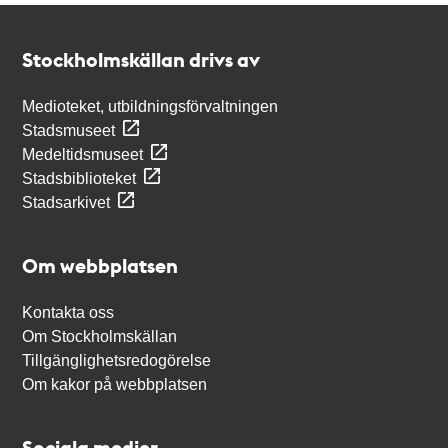
Kontakt
Stockholmskällan
Stockholmskällan drivs av
Medioteket, utbildningsförvaltningen
Stadsmuseet
Medeltidsmuseet
Stadsbiblioteket
Stadsarkivet
Om webbplatsen
Kontakta oss
Om Stockholmskällan
Tillgänglighetsredogörelse
Om kakor på webbplatsen
Sociala medier