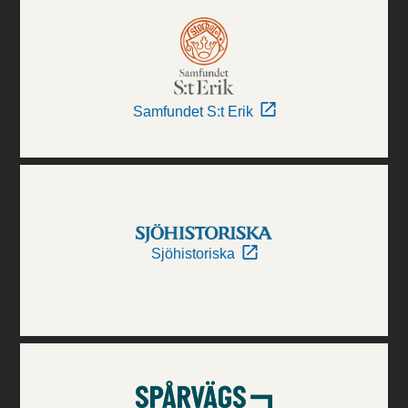
Samfundet S:t Erik
Sjöhistoriska