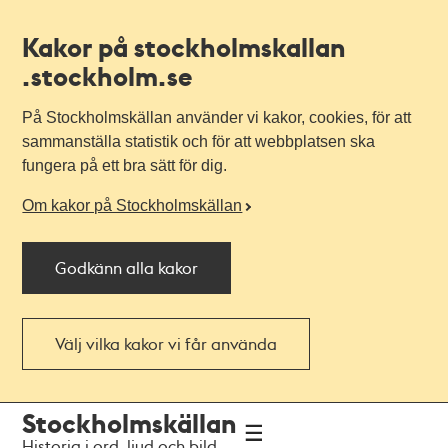
Kakor på stockholmskallan
.stockholm.se
På Stockholmskällan använder vi kakor, cookies, för att
sammanställa statistik och för att webbplatsen ska
fungera på ett bra sätt för dig.
Om kakor på Stockholmskällan
Godkänn alla kakor
Välj vilka kakor vi får använda
Till
Till
Stockholmskällan
navigationen
huvudinnehållet
Historia i ord, ljud och bild