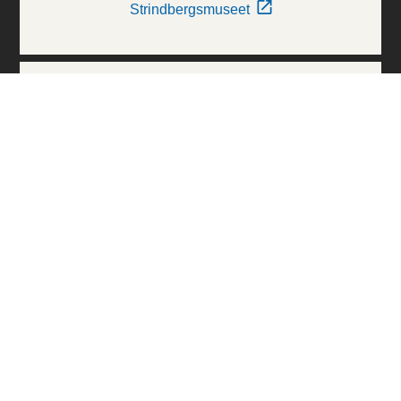
Strindbergsmuseet
Thielska Galleriet
Världskulturmuseerna