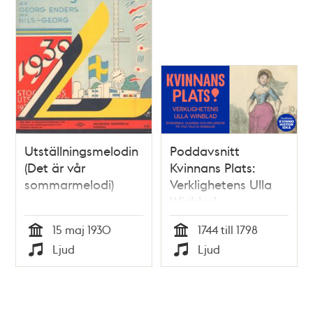
Utställningsmelodin
Poddavsnitt
(Det är vår
Kvinnans Plats:
sommarmelodi)
Verklighetens Ulla
Winblad –
synderska, gudinna
15 maj 1930
1744 till 1798
och influencer på
Tid
Tid
Ljud
Ljud
1700-talets horbaler
Typ
Typ