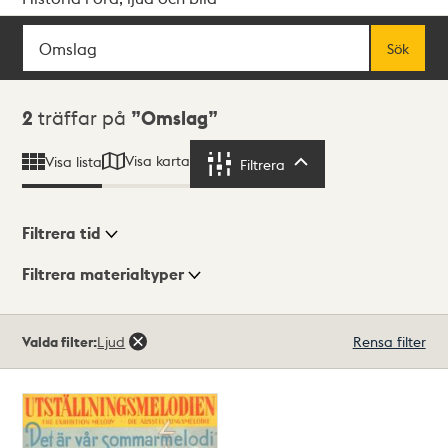
Sök
Fritextsök
Sök
Sökresultat
2
träffar på
Omslag
Visa karta
Visa lista
Filtrera
Filtrera
Filtrera tid
Filtrera materialtyper
Visningsläge
Totalt
Valda filter:
Ljud
Rensa filter
2
träffar
Lista
Karta