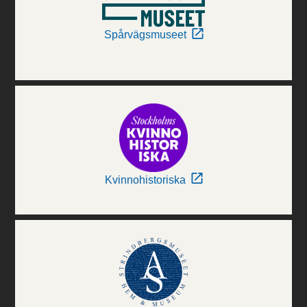
Spårvägsmuseet
Kvinnohistoriska