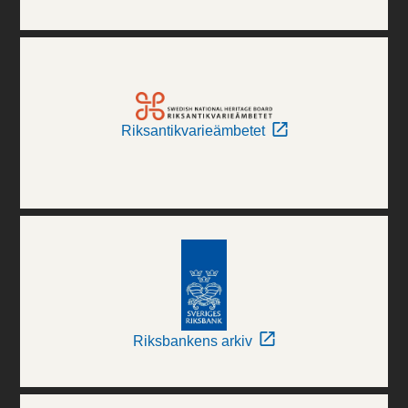
Riksantikvarieämbetet
Riksbankens arkiv