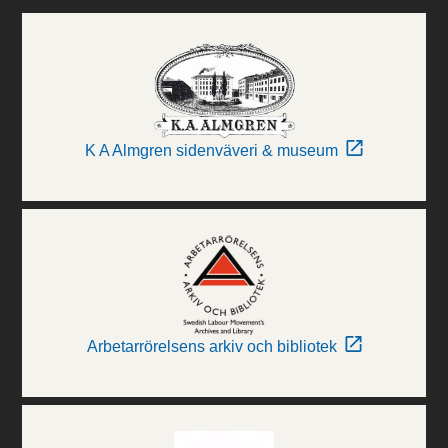
K A Almgren sidenväveri & museum
Arbetarrörelsens arkiv och bibliotek