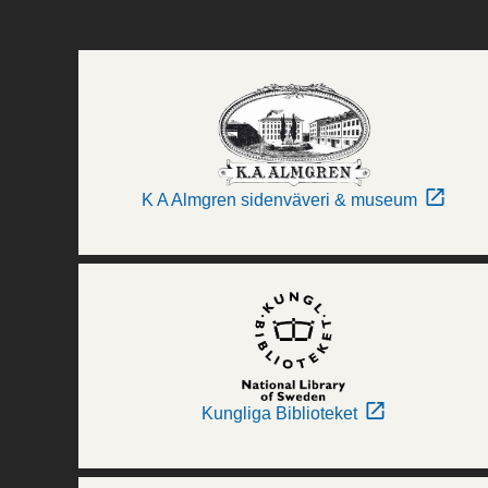
K A Almgren sidenväveri & museum
Kungliga Biblioteket