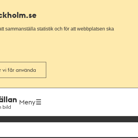
ockholm.se
tt sammanställa statistik och för att webbplatsen ska
or vi får använda
ällan
Meny
h bild