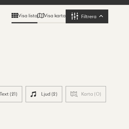
Visa karta
Visa lista
Filtrera
Filtrera
Text
(
21
)
Ljud
(
2
)
Karta
(
0
)