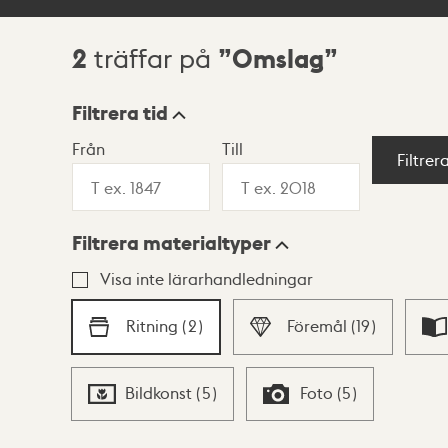
2
Omslag
träffar på
Sökresultat
Filtrera tid
Från
Till
Visningsläge
Filtrer
Filtrera materialtyper
Lista
Karta
Visa inte lärarhandledningar
Ritning
(
2
)
Föremål
(
19
)
Bildkonst
(
5
)
Foto
(
5
)