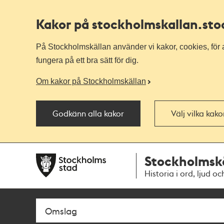
Kakor på stockholmskallan
.st
På Stockholmskällan använder vi kakor, cookies, för a
fungera på ett bra sätt för dig.
Om kakor på Stockholmskällan
Godkänn alla kakor
Välj vilka kak
Till
Till
Stockholmsk
navigationen
huvudinnehållet
Historia i ord, ljud oc
Sök
Fritextsök