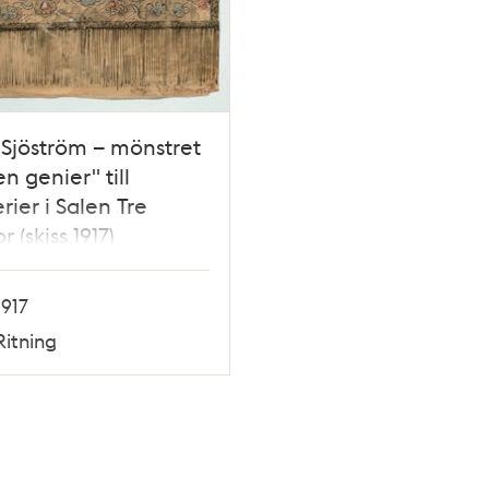
Sjöström – mönstret
en genier" till
rier i Salen Tre
 (skiss 1917)
1917
Ritning