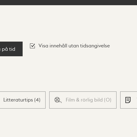
Visa innehåll utan tidsangivelse
a på tid
Litteraturtips
(
4
)
Film & rörlig bild
(
0
)