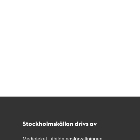
Kontakt
Stockholmskällan
Stockholmskällan drivs av
Medioteket, utbildningsförvaltningen