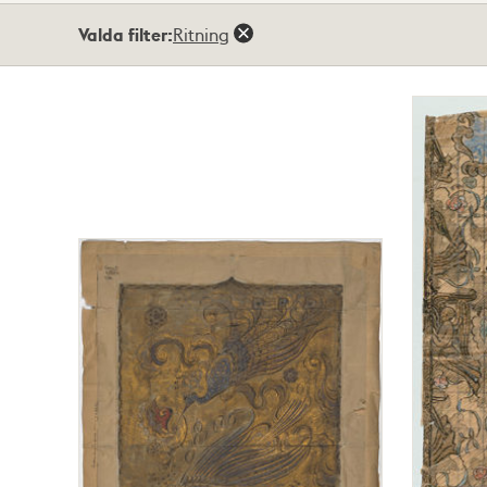
Totalt
Valda filter:
Ritning
2
träffar