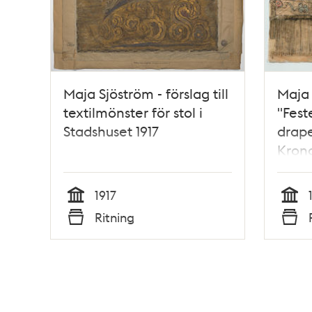
Maja Sjöström - förslag till
Maja 
textilmönster för stol i
"Fest
Stadshuset 1917
drape
Kronor
1917
Tid
Tid
Ritning
Typ
Typ