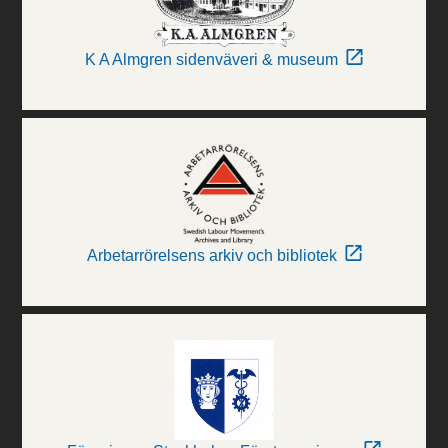
K A Almgren sidenväveri & museum
Arbetarrörelsens arkiv och bibliotek