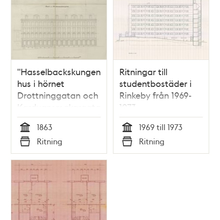
"Hasselbackskungens"
Ritningar till
hus i hörnet
studentbostäder i
Drottninggatan och
Rinkeby från 1969-
Karduansmakargatan
1973
1863
1969 till 1973
Tid
Tid
Ritning
Ritning
Typ
Typ