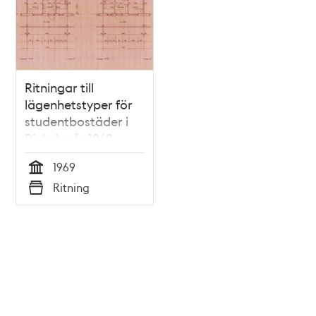
Ritningar till
lägenhetstyper för
studentbostäder i
Rinkeby år 1969
1969
Tid
Ritning
Typ