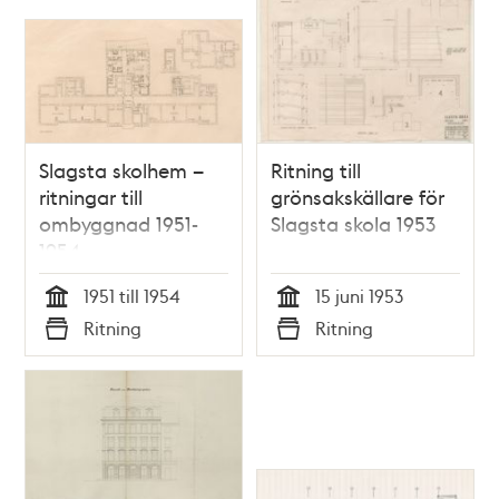
Slagsta skolhem –
Ritning till
ritningar till
grönsakskällare för
ombyggnad 1951-
Slagsta skola 1953
1954
1951 till 1954
15 juni 1953
Tid
Tid
Ritning
Ritning
Typ
Typ