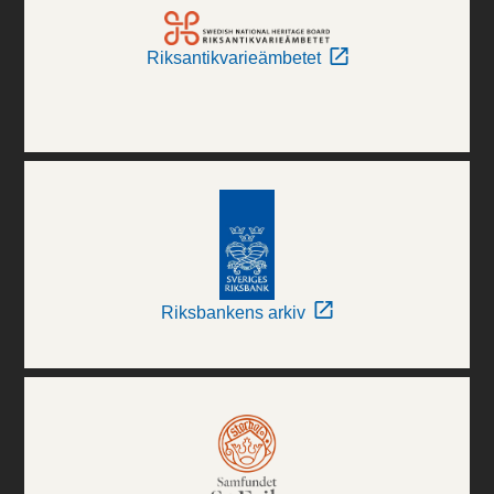
Riksantikvarieämbetet
Riksbankens arkiv