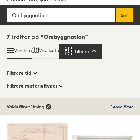
Sök
Fritextsök
Sök
Sökresultat
7
träffar på
Ombyggnation
Visa karta
Visa lista
Filtrera
Filtrera
Filtrera tid
Filtrera materialtyper
Visningsläge
Totalt
Valda filter:
Ritning
Rensa filter
7
träffar
Lista
Karta