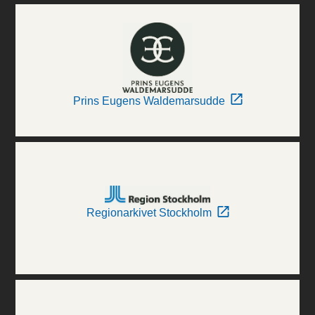
Prins Eugens Waldemarsudde
Regionarkivet Stockholm