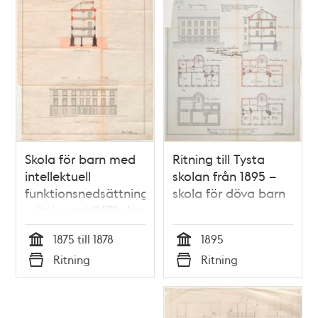
Skola för barn med
Ritning till Tysta
intellektuell
skolan från 1895 –
funktionsnedsättning
skola för döva barn
- ritningar till "Skolan
för sinnesslöa barn"
1875 till 1878
1895
1875-1878
Tid
Tid
Ritning
Ritning
Typ
Typ