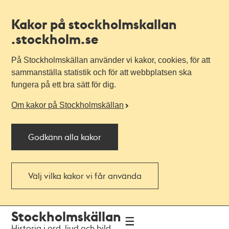
Kakor på stockholmskallan
.stockholm.se
På Stockholmskällan använder vi kakor, cookies, för att
sammanställa statistik och för att webbplatsen ska
fungera på ett bra sätt för dig.
Om kakor på Stockholmskällan
Godkänn alla kakor
Välj vilka kakor vi får använda
Till
Till
Stockholmskällan
navigationen
huvudinnehållet
Historia i ord, ljud och bild