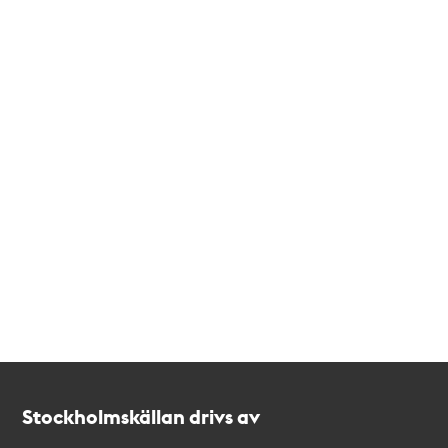
Kontakt
Stockholmskällan
Stockholmskällan drivs av