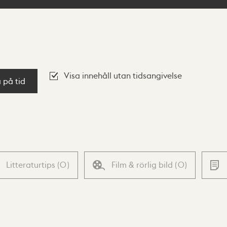
Visa innehåll utan tidsangivelse
a på tid
Litteraturtips
(
0
)
Film & rörlig bild
(
0
)