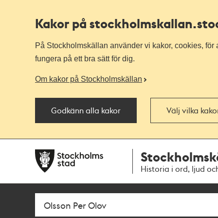
Kakor på stockholmskallan
.st
På Stockholmskällan använder vi kakor, cookies, för a
fungera på ett bra sätt för dig.
Om kakor på Stockholmskällan
Godkänn alla kakor
Välj vilka kak
Till
Till
Stockholmsk
navigationen
huvudinnehållet
Historia i ord, ljud oc
Sök
Fritextsök