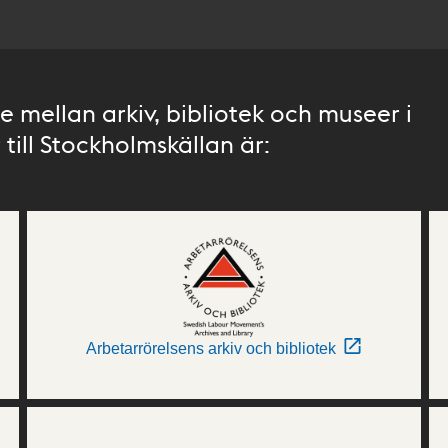
 mellan arkiv, bibliotek och museer i
till Stockholmskällan är:
Arbetarrörelsens arkiv och bibliotek