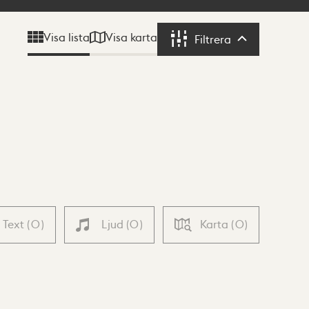
Visa karta
Visa lista
Filtrera
Filtrera
Text
(
0
)
Ljud
(
0
)
Karta
(
0
)