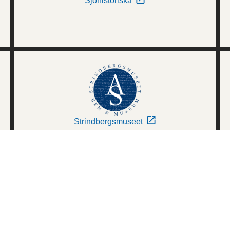
Sjöhistoriska
Strindbergsmuseet