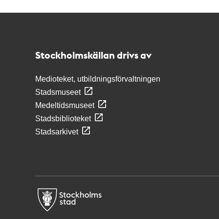
Kontakt
Stockholmskällan
Stockholmskällan drivs av
Medioteket, utbildningsförvaltningen
Stadsmuseet
Medeltidsmuseet
Stadsbiblioteket
Stadsarkivet