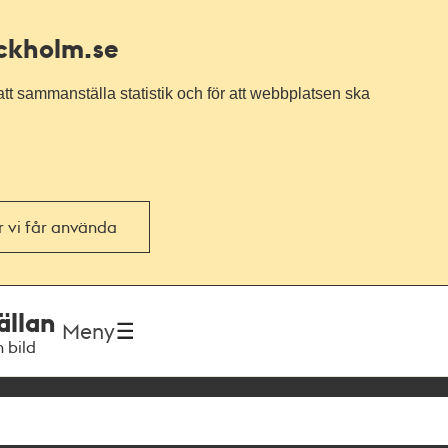
ockholm.se
tt sammanställa statistik och för att webbplatsen ska
or vi får använda
ällan
Meny
h bild