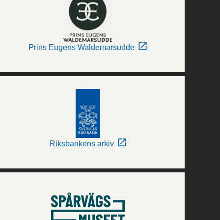
Prins Eugens Waldemarsudde
Riksbankens arkiv