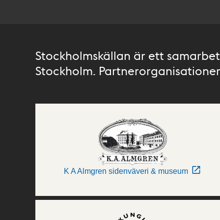
Stockholmskällan är ett samarbete
Stockholm. Partnerorganisationer 
K A Almgren sidenväveri & museum