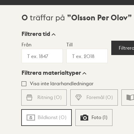
0
Olsson Per Olov
träffar på
Sökresultat
Filtrera tid
Från
Till
Visningsläge
Filtrer
Filtrera materialtyper
Lista
Karta
Visa inte lärarhandledningar
Ritning
(
0
)
Föremål
(
0
)
Bildkonst
(
0
)
Foto
(
1
)