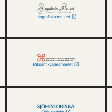
Litografiska museet
Riksantikvarieämbetet