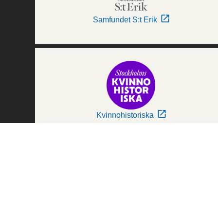
Samfundet S:t Erik
Kvinnohistoriska
Världskulturmuseerna