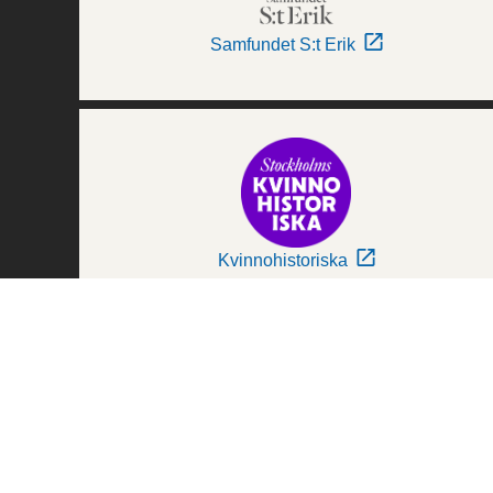
Samfundet S:t Erik
Kvinnohistoriska
Världskulturmuseerna