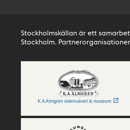
Stockholmskällan är ett samarbete
Stockholm. Partnerorganisationer 
K A Almgren sidenväveri & museum