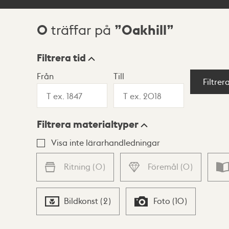
0
Oakhill
träffar på
Sökresultat
Filtrera tid
Från
Till
Visningsläge
Filtrer
Filtrera materialtyper
Lista
Karta
Visa inte lärarhandledningar
Ritning
(
0
)
Föremål
(
0
)
Bildkonst
(
2
)
Foto
(
10
)