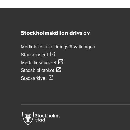
Kontakt
Stockholmskällan
Stockholmskällan drivs av
Medioteket, utbildningsförvaltningen
Stadsmuseet
Medeltidsmuseet
Stadsbiblioteket
Stadsarkivet