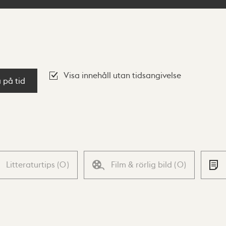
Visa innehåll utan tidsangivelse
a på tid
Litteraturtips
(
0
)
Film & rörlig bild
(
0
)