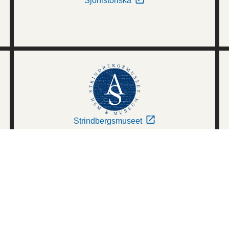
Sjöhistoriska
Strindbergsmuseet