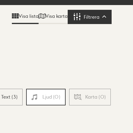
Visa karta
Visa lista
Filtrera
Filtrera
Text
(
3
)
Ljud
(
0
)
Karta
(
0
)