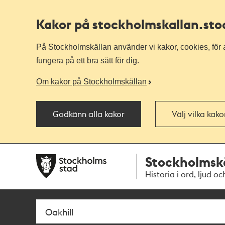
Kakor på stockholmskallan
.st
På Stockholmskällan använder vi kakor, cookies, för a
fungera på ett bra sätt för dig.
Om kakor på Stockholmskällan
Godkänn alla kakor
Välj vilka kak
Till
Till
Stockholmsk
navigationen
huvudinnehållet
Historia i ord, ljud oc
Sök
Fritextsök