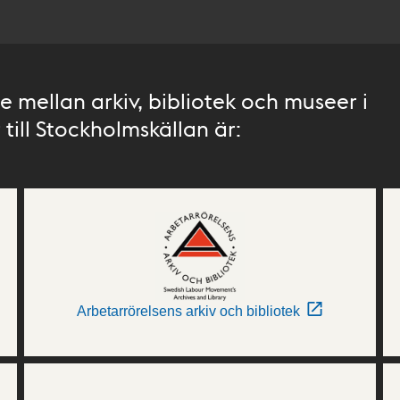
 mellan arkiv, bibliotek och museer i
till Stockholmskällan är:
Arbetarrörelsens arkiv och bibliotek