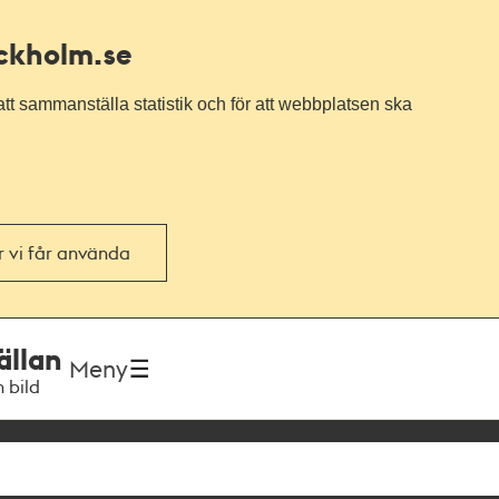
ockholm.se
tt sammanställa statistik och för att webbplatsen ska
or vi får använda
ällan
Meny
h bild