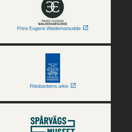
Prins Eugens Waldemarsudde
Riksbankens arkiv