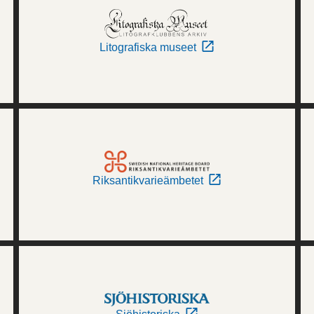
Litografiska museet
Riksantikvarieämbetet