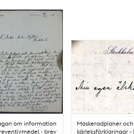
ågan om information
Maskeradplaner och
eventivmedel - brev
kärleksförklaringar -