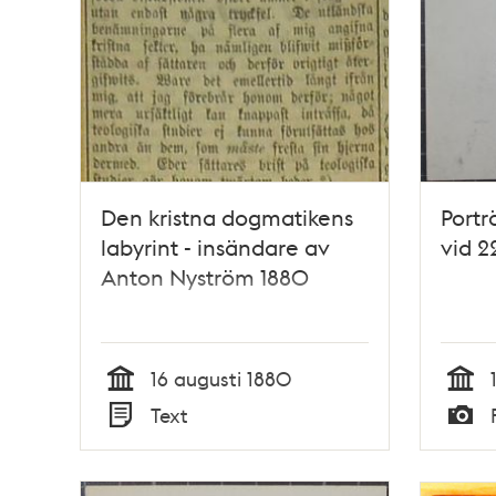
Den kristna dogmatikens
Portr
labyrint - insändare av
vid 2
Anton Nyström 1880
16 augusti 1880
Tid
Tid
Text
Typ
Typ