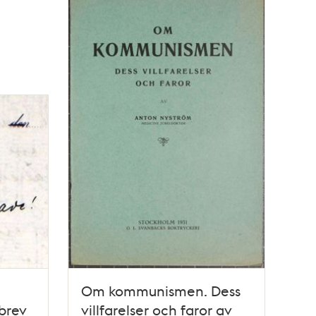
Om kommunismen. Dess
 brev
villfarelser och faror av