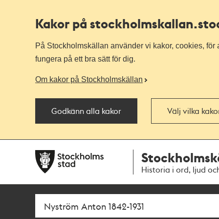
Kakor på stockholmskallan
.st
På Stockholmskällan använder vi kakor, cookies, för a
fungera på ett bra sätt för dig.
Om kakor på Stockholmskällan
Godkänn alla kakor
Välj vilka kak
Till
Till
Stockholmsk
navigationen
huvudinnehållet
Historia i ord, ljud oc
Sök
Fritextsök