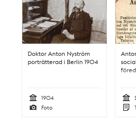
Doktor Anton Nyström
Anto
porträtterad i Berlin 1904
socia
föred
1904
Tid
Tid
Foto
Typ
Typ