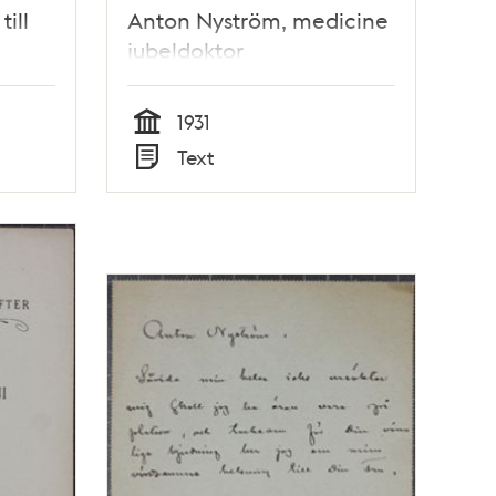
ill
Anton Nyström, medicine
jubeldoktor
1931
Tid
Text
Typ