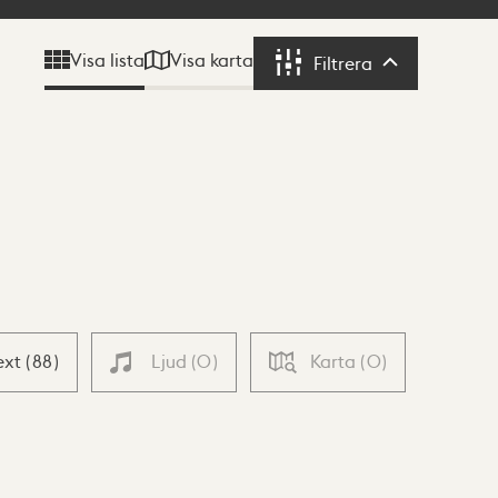
Visa karta
Visa lista
Filtrera
Filtrera
ext
(
88
)
Ljud
(
0
)
Karta
(
0
)