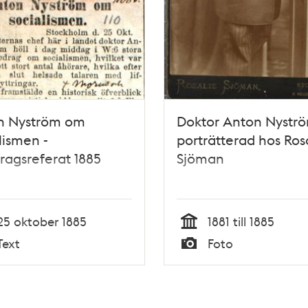
n Nyström om
Doktor Anton Nystr
lismen -
porträtterad hos Ros
ragsreferat 1885
Sjöman
25 oktober 1885
1881 till 1885
Tid
Text
Foto
Typ