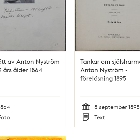
ätt av Anton Nyström
Tankar om själsharm
2 års ålder 1864
Anton Nyström -
föreläsning 1895
1864
8 september 1895
Tid
Foto
Text
Typ