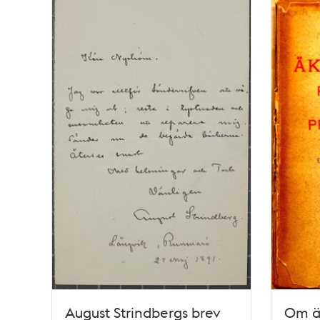
August Strindbergs brev
Om ä