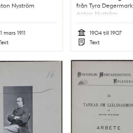
Anton Nyström
från Tyra Degermark t
Anton Nyström
11 mars 1911
1904 till 1907
Tid
Text
Text
Typ