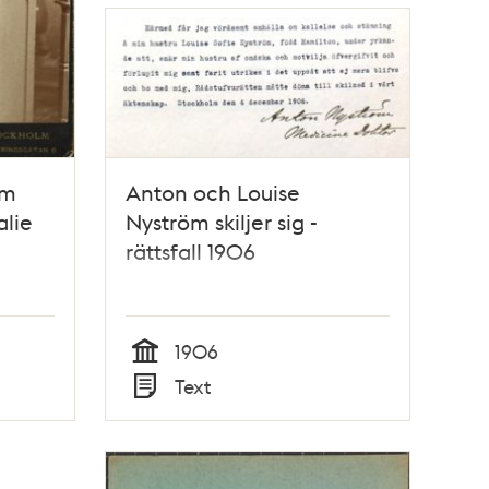
öm
Anton och Louise
alie
Nyström skiljer sig -
rättsfall 1906
1906
Tid
Text
Typ