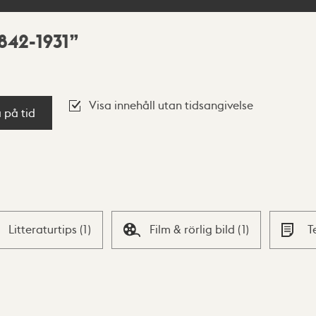
842-1931
Visa innehåll utan tidsangivelse
a på tid
Litteraturtips
(
1
)
Film & rörlig bild
(
1
)
T