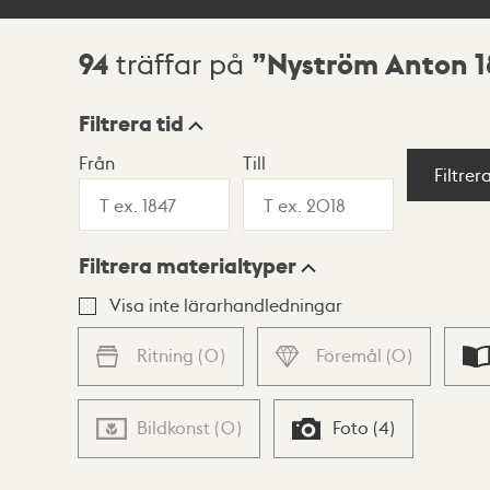
94
Nyström Anton 1
träffar på
Sökresultat
Filtrera tid
Från
Till
Visningsläge
Filtrer
Filtrera materialtyper
Lista
Karta
Visa inte lärarhandledningar
Ritning
(
0
)
Föremål
(
0
)
Bildkonst
(
0
)
Foto
(
4
)