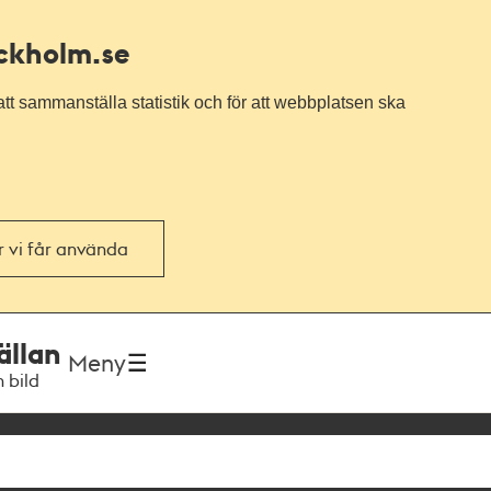
ockholm.se
tt sammanställa statistik och för att webbplatsen ska
or vi får använda
ällan
Meny
h bild