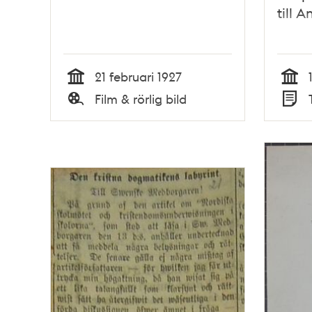
till 
21 februari 1927
Tid
Tid
Film & rörlig bild
Typ
Typ