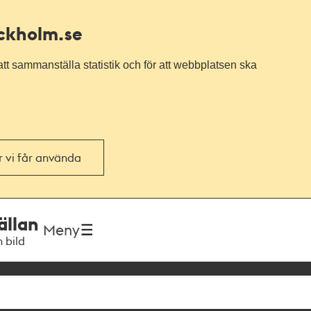
ockholm.se
tt sammanställa statistik och för att webbplatsen ska
or vi får använda
ällan
Meny
h bild