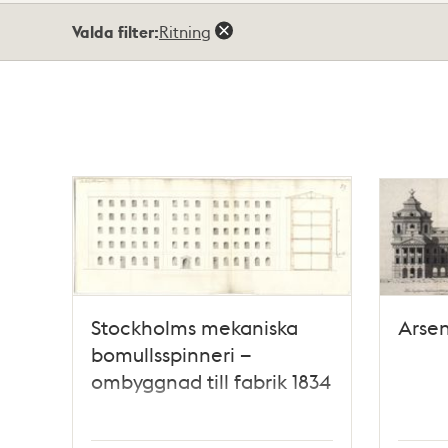
Totalt
Valda filter:
Ritning
43
träffar
Stockholms mekaniska
Arsen
bomullsspinneri –
ombyggnad till fabrik 1834