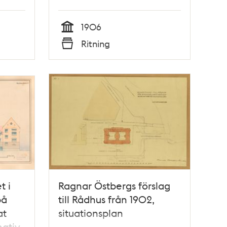
1906
Tid
Ritning
Typ
t i
Ragnar Östbergs förslag
på
till Rådhus från 1902,
at
situationsplan
nativ