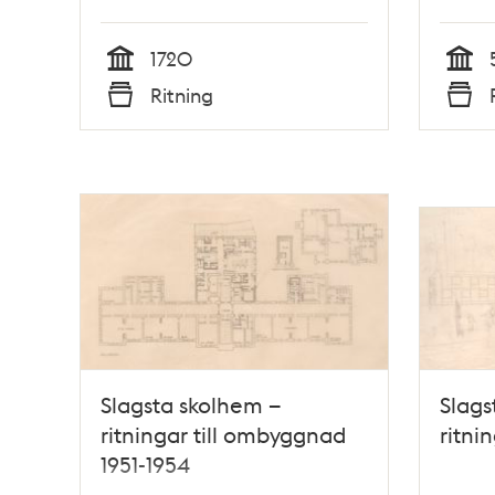
1720
Tid
Tid
Ritning
Typ
Typ
Slagsta skolhem –
Slags
ritningar till ombyggnad
ritni
1951-1954