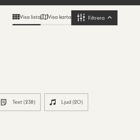
Visa karta
Visa lista
Filtrera
Filtrera
Text
(
238
)
Ljud
(
20
)