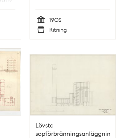
1902
Tid
Ritning
Typ
Lövsta
sopförbränningsanläggning