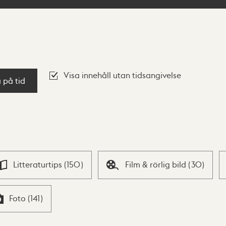
Visa innehåll utan tidsangivelse
a på tid
Litteraturtips
(
150
)
Film & rörlig bild
(
30
)
Foto
(
141
)