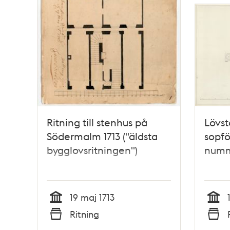
Ritning till stenhus på
Lövst
Södermalm 1713 ("äldsta
sopf
bygglovsritningen")
numme
19 maj 1713
Tid
Tid
Ritning
Typ
Typ