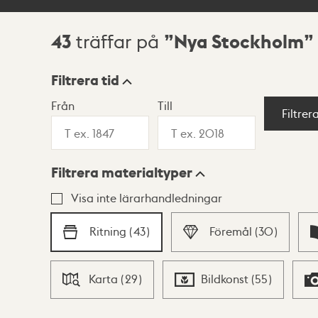
43
Nya Stockholm
träffar på
Sökresultat
Filtrera tid
Från
Till
Visningsläge
Filtrer
Filtrera materialtyper
Lista
Karta
Visa inte lärarhandledningar
Ritning
(
43
)
Föremål
(
30
)
Karta
(
29
)
Bildkonst
(
55
)