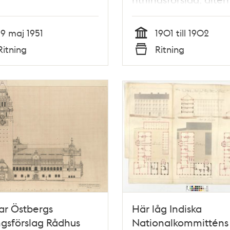
1
19 maj 1951
1901 till 1902
Tid
Ritning
Ritning
Typ
ar Östbergs
Här låg Indiska
ngsförslag Rådhus
Nationalkommitténs