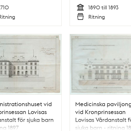
1710
1890 till 1893
Tid
Ritning
Ritning
Typ
istrationshuset vid
Medicinska paviljon
rinsessan Lovisas
vid Kronprinsessan
nstalt för sjuka barn
Lovisas Vårdanstalt f
ing 1897
sjuka barn - ritning 1