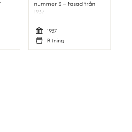
7
nummer 2 – fasad från
1937
1937
Tid
Ritning
Typ