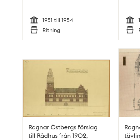
1951 till 1954
Tid
Tid
Ritning
Typ
Typ
Ragnar Östbergs förslag
Ragn
till Rådhus från 1902,
tävli