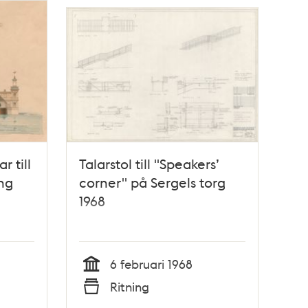
r till
Talarstol till "Speakers’
ng
corner" på Sergels torg
1968
6 februari 1968
Tid
Ritning
Typ