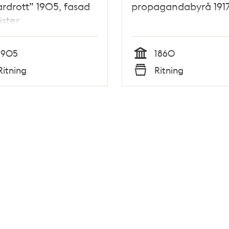
rdrott” 1905, fasad
propagandabyrå 191
ster
1905
1860
Tid
Ritning
Ritning
Typ