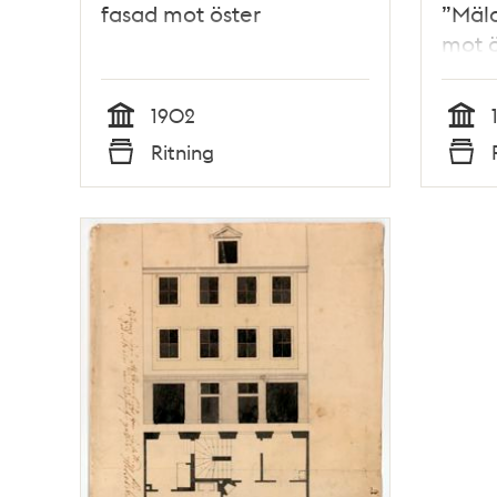
fasad mot öster
”Mäla
mot ö
1902
Tid
Tid
Ritning
Typ
Typ