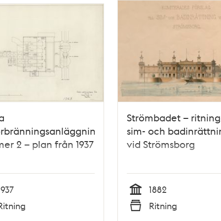
a
Strömbadet – ritninga
örbränningsanläggning
sim- och badinrättni
r 2 – plan från 1937
vid Strömsborg
1937
1882
Tid
Ritning
Ritning
Typ