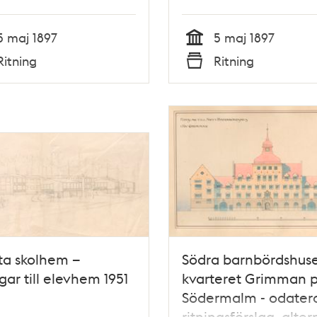
5 maj 1897
5 maj 1897
Tid
Ritning
Ritning
Typ
ta skolhem –
Södra barnbördshuse
ngar till elevhem 1951
kvarteret Grimman 
Södermalm - odater
ritningsförslag, alter