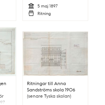
5 maj 1897
Tid
Ritning
Typ
gen
Ritningar till Anna
Sandströms skola 1906
ör
(senare Tyska skolan)
897