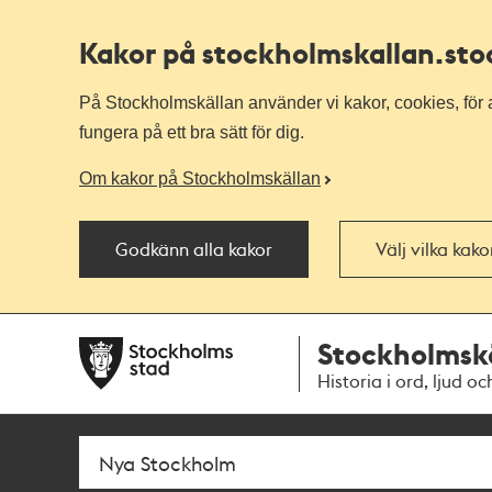
Kakor på stockholmskallan
.st
På Stockholmskällan använder vi kakor, cookies, för a
fungera på ett bra sätt för dig.
Om kakor på Stockholmskällan
Godkänn alla kakor
Välj vilka kak
Till
Till
Stockholmsk
navigationen
huvudinnehållet
Historia i ord, ljud oc
Sök
Fritextsök