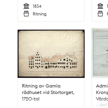
1834
Tid
Tid
Ritning
Typ
Typ
Ritning av Gamla
Admin
rådhuset vid Stortorget,
Kronp
1720-tal
Vårda
- ritn