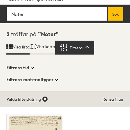
Sök
Fritextsök
Sök
Sökresultat
2
träffar på
Noter
Visa karta
Visa lista
Filtrera
Filtrera
Filtrera tid
Filtrera materialtyper
Visningsläge
Totalt
Valda filter:
Ritning
Rensa filter
2
träffar
Lista
Karta