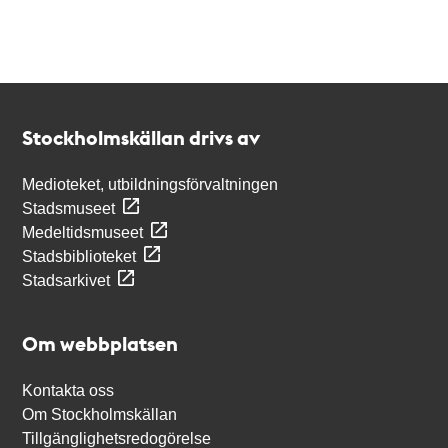
Kontakt
Stockholmskällan
Stockholmskällan drivs av
Medioteket, utbildningsförvaltningen
Stadsmuseet
Medeltidsmuseet
Stadsbiblioteket
Stadsarkivet
Om webbplatsen
Kontakta oss
Om Stockholmskällan
Tillgänglighetsredogörelse