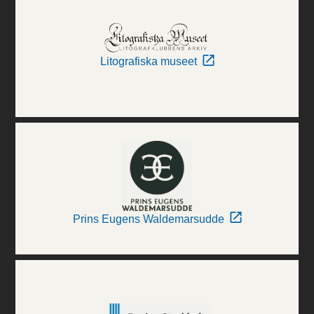
Litografiska museet
Prins Eugens Waldemarsudde