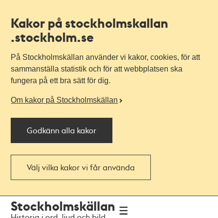
Kakor på stockholmskallan
.stockholm.se
På Stockholmskällan använder vi kakor, cookies, för att
sammanställa statistik och för att webbplatsen ska
fungera på ett bra sätt för dig.
Om kakor på Stockholmskällan
Godkänn alla kakor
Välj vilka kakor vi får använda
Till
Till
Stockholmskällan
navigationen
huvudinnehållet
Historia i ord, ljud och bild