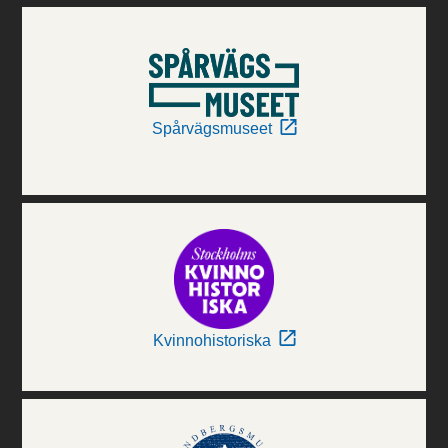
Spårvägsmuseet
Kvinnohistoriska