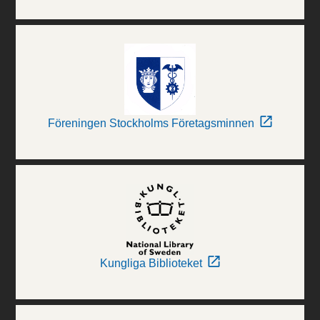
Föreningen Stockholms Företagsminnen
Kungliga Biblioteket