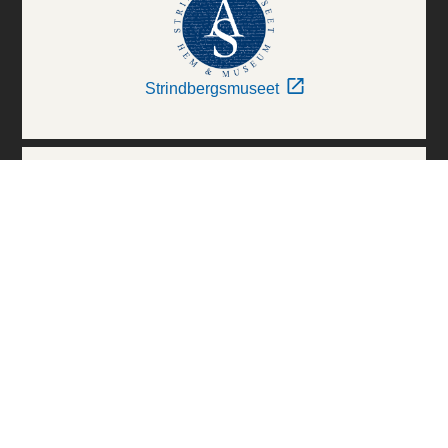
Strindbergsmuseet
Thielska Galleriet