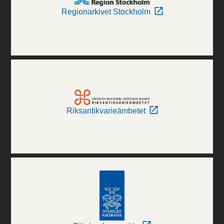
Regionarkivet Stockholm
Riksantikvarieämbetet