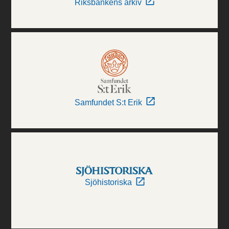
Riksbankens arkiv
Samfundet S:t Erik
Sjöhistoriska