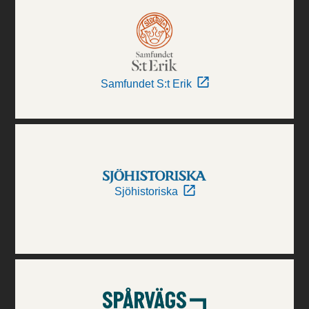
Samfundet S:t Erik
Sjöhistoriska