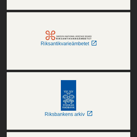
Riksantikvarieämbetet
Riksbankens arkiv