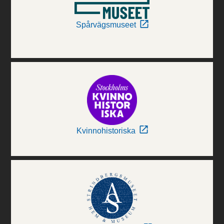
Spårvägsmuseet
Kvinnohistoriska