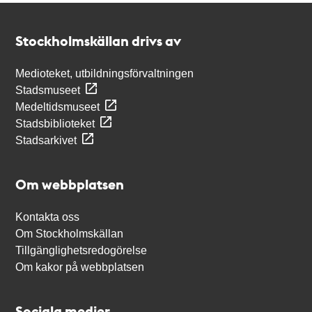
Kontakt
Stockholmskällan
Stockholmskällan drivs av
Medioteket, utbildningsförvaltningen
Stadsmuseet
Medeltidsmuseet
Stadsbiblioteket
Stadsarkivet
Om webbplatsen
Kontakta oss
Om Stockholmskällan
Tillgänglighetsredogörelse
Om kakor på webbplatsen
Sociala medier