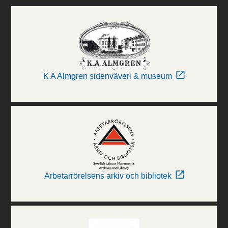
K A Almgren sidenväveri & museum
Arbetarrörelsens arkiv och bibliotek