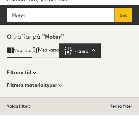
Sök
Fritextsök
Sök
Sökresultat
0
träffar på
Noter
Visa karta
Visa lista
Filtrera
Filtrera
Filtrera tid
Filtrera materialtyper
Visningsläge
Totalt
Valda filter:
Rensa filter
0
träffar
Lista
Karta