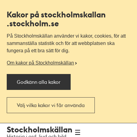
Kakor på stockholmskallan
.stockholm.se
På Stockholmskällan använder vi kakor, cookies, för att
sammanställa statistik och för att webbplatsen ska
fungera på ett bra sätt för dig.
Om kakor på Stockholmskällan
Godkänn alla kakor
Välj vilka kakor vi får använda
Till
Till
Stockholmskällan
navigationen
huvudinnehållet
Historia i ord, ljud och bild