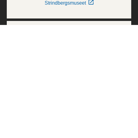
Strindbergsmuseet
Thielska Galleriet
Världskulturmuseerna