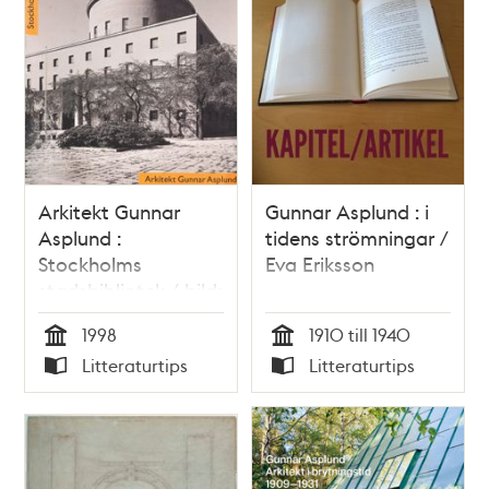
Arkitekt Gunnar
Gunnar Asplund : i
Asplund :
tidens strömningar /
Stockholms
Eva Eriksson
stadsbibliotek / bild:
Max Plunger ; text:
1998
1910 till 1940
Karin Winter
Tid
Tid
Litteraturtips
Litteraturtips
Typ
Typ