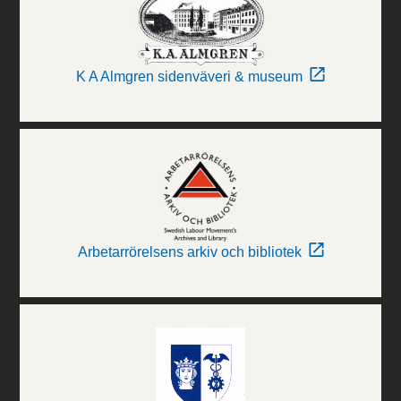
K A Almgren sidenväveri & museum
Arbetarrörelsens arkiv och bibliotek