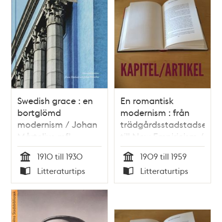
Swedish grace : en
En romantisk
bortglömd
modernism : från
modernism / Johan
trädgårdsstadstadsepo
Mårtelius mfl.
till New Empiricism /
Monica Andersson
1910 till 1930
1909 till 1959
Tid
Tid
Litteraturtips
Litteraturtips
Typ
Typ