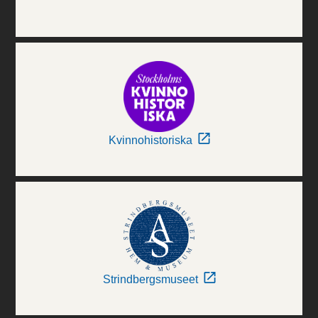
Kvinnohistoriska
Strindbergsmuseet