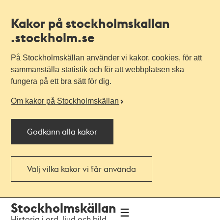
Kakor på stockholmskallan
.stockholm.se
På Stockholmskällan använder vi kakor, cookies, för att
sammanställa statistik och för att webbplatsen ska
fungera på ett bra sätt för dig.
Om kakor på Stockholmskällan
Godkänn alla kakor
Välj vilka kakor vi får använda
Till
Till
Stockholmskällan
navigationen
huvudinnehållet
Historia i ord, ljud och bild