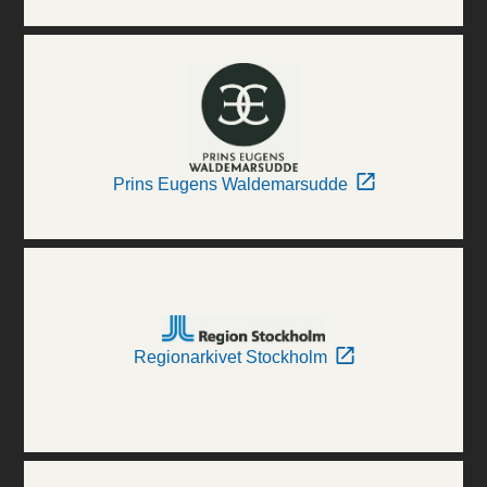
Prins Eugens Waldemarsudde
Regionarkivet Stockholm