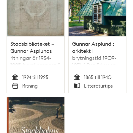
Stadsbiblioteket –
Gunnar Asplund :
Gunnar Asplunds
arkitekt i
ritningar år 1924-
brytningstid 1909-
1925 (samlingspost 9
1931 / Eva Eriksson
ritningar)
1924 till 1925
1885 till 1940
Tid
Tid
Ritning
Litteraturtips
Typ
Typ