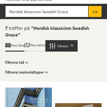
Sök
Fritextsök
Sök
Sökresultat
7
träffar på
Nordisk klassicism Swedish
Grace
Visa karta
Visa lista
Filtrera
Filtrera
Filtrera tid
Filtrera materialtyper
Visningsläge
Totalt
7
träffar
Lista
Karta