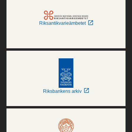
Riksantikvarieämbetet
Riksbankens arkiv