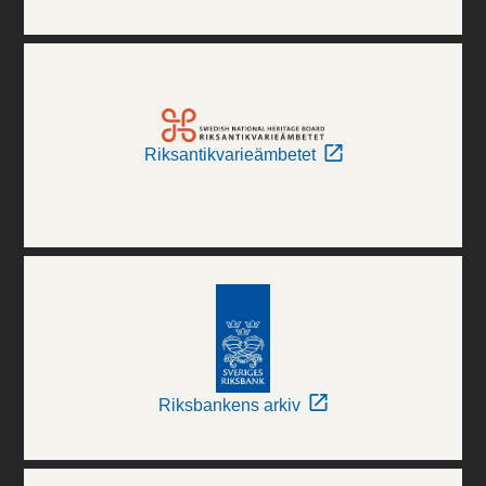
Riksantikvarieämbetet
Riksbankens arkiv