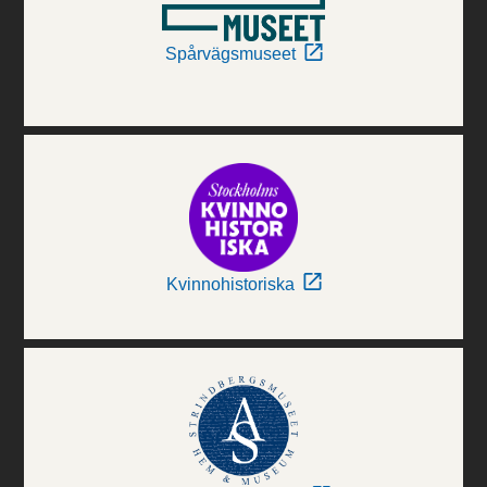
Spårvägsmuseet
Kvinnohistoriska