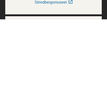
Strindbergsmuseet
Thielska Galleriet
Världskulturmuseerna