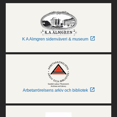
K A Almgren sidenväveri & museum
Arbetarrörelsens arkiv och bibliotek