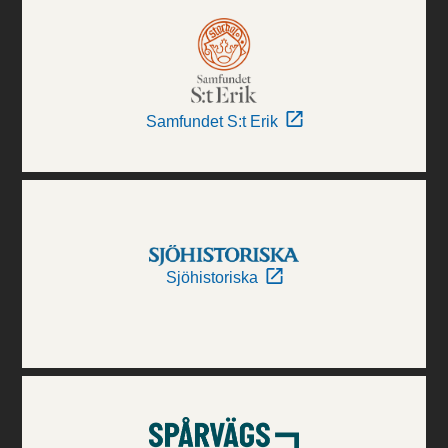
Samfundet S:t Erik
Sjöhistoriska