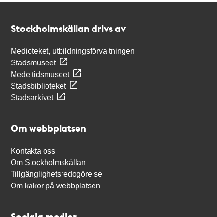
Kontakt
Stockholmskällan
Stockholmskällan drivs av
Medioteket, utbildningsförvaltningen
Stadsmuseet
Medeltidsmuseet
Stadsbiblioteket
Stadsarkivet
Om webbplatsen
Kontakta oss
Om Stockholmskällan
Tillgänglighetsredogörelse
Om kakor på webbplatsen
Sociala medier