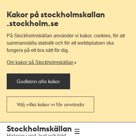
Kakor på stockholmskallan
.stockholm.se
På Stockholmskällan använder vi kakor, cookies, för att
sammanställa statistik och för att webbplatsen ska
fungera på ett bra sätt för dig.
Om kakor på Stockholmskällan
Godkänn alla kakor
Välj vilka kakor vi får använda
Till
Till
Stockholmskällan
navigationen
huvudinnehållet
Historia i ord, ljud och bild