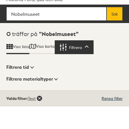
Sök
Fritextsök
Sök
Sökresultat
0
träffar på
Nobelmuseet
Visa karta
Visa lista
Filtrera
Filtrera
Filtrera tid
Filtrera materialtyper
Visningsläge
Totalt
Valda filter:
Text
Rensa filter
0
träffar
Lista
Karta