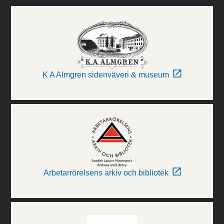
K A Almgren sidenväveri & museum
Arbetarrörelsens arkiv och bibliotek