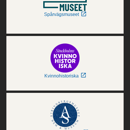
Spårvägsmuseet
Kvinnohistoriska