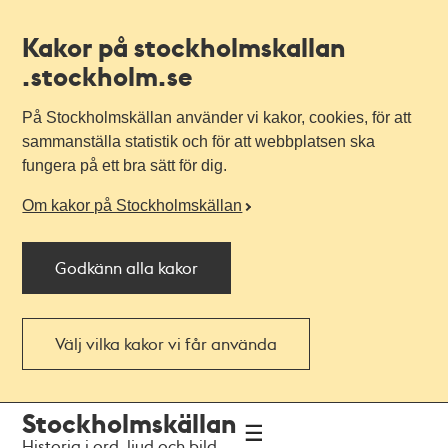
Kakor på stockholmskallan
.stockholm.se
På Stockholmskällan använder vi kakor, cookies, för att
sammanställa statistik och för att webbplatsen ska
fungera på ett bra sätt för dig.
Om kakor på Stockholmskällan
Godkänn alla kakor
Välj vilka kakor vi får använda
Till
Till
Stockholmskällan
navigationen
huvudinnehållet
Historia i ord, ljud och bild