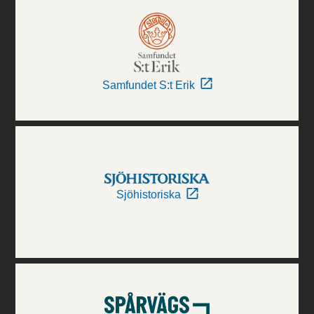
Samfundet S:t Erik
Sjöhistoriska