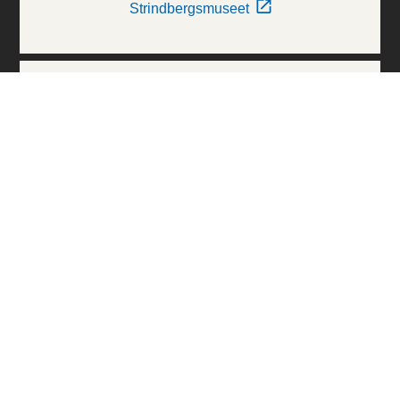
Strindbergsmuseet
Thielska Galleriet
Världskulturmuseerna