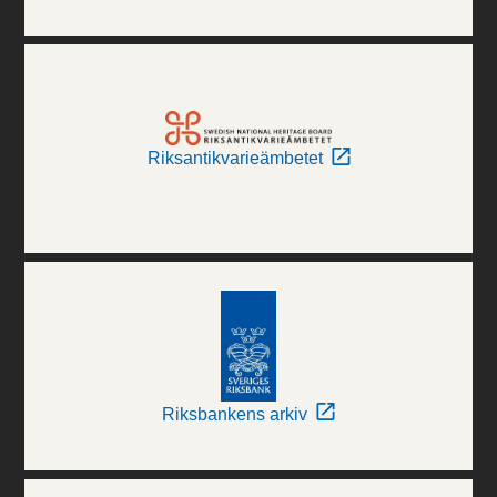
Riksantikvarieämbetet
Riksbankens arkiv