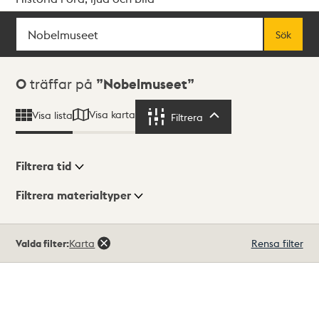
Sök
Fritextsök
Sök
Sökresultat
0
träffar på
Nobelmuseet
Visa karta
Visa lista
Filtrera
Filtrera
Filtrera tid
Filtrera materialtyper
Visningsläge
Totalt
Valda filter:
Karta
Rensa filter
0
träffar
Lista
Karta