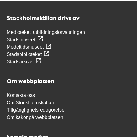
Kontakt
Stockholmskällan
Stockholmskällan drivs av
Medioteket, utbildningsförvaltningen
Stadsmuseet
Medeltidsmuseet
Stadsbiblioteket
Stadsarkivet
Om webbplatsen
Kontakta oss
Om Stockholmskällan
Tillgänglighetsredogörelse
Om kakor på webbplatsen
Sociala medier