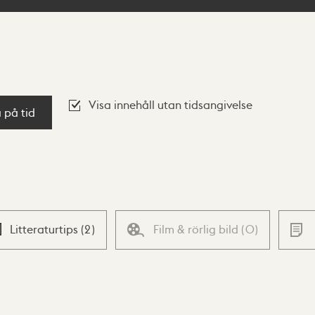
Visa innehåll utan tidsangivelse
a på tid
Litteraturtips
(
2
)
Film & rörlig bild
(
0
)