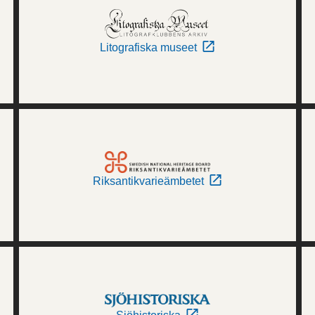
Litografiska museet
Riksantikvarieämbetet