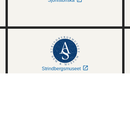
Sjöhistoriska
Strindbergsmuseet