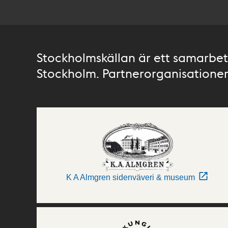
Stockholmskällan är ett samarbete
Stockholm. Partnerorganisationer 
K A Almgren sidenväveri & museum