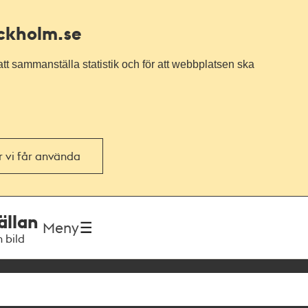
ockholm.se
tt sammanställa statistik och för att webbplatsen ska
or vi får använda
ällan
Meny
h bild