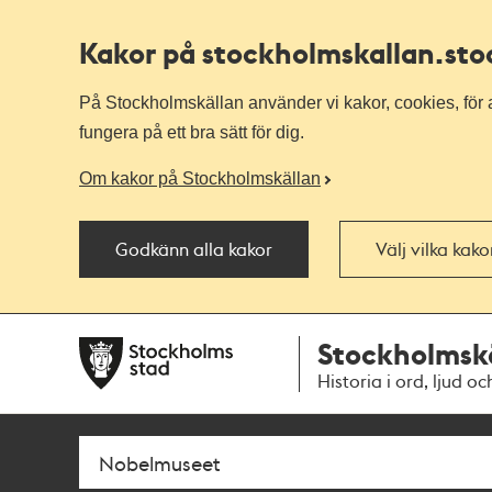
Kakor på stockholmskallan
.st
På Stockholmskällan använder vi kakor, cookies, för a
fungera på ett bra sätt för dig.
Om kakor på Stockholmskällan
Godkänn alla kakor
Välj vilka kak
Till
Till
Stockholmsk
navigationen
huvudinnehållet
Historia i ord, ljud oc
Sök
Fritextsök