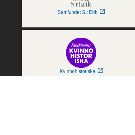
Samfundet S:t Erik
Kvinnohistoriska
Världskulturmuseerna