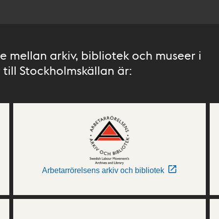
 mellan arkiv, bibliotek och museer i
till Stockholmskällan är:
Arbetarrörelsens arkiv och bibliotek