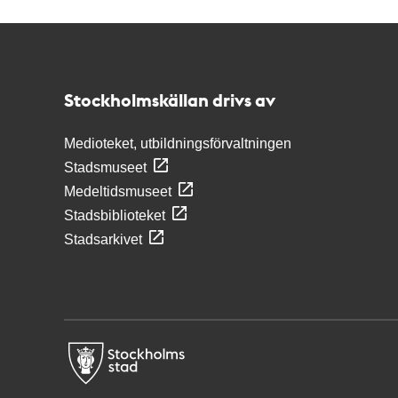
Kontakt
Stockholmskällan
Stockholmskällan drivs av
Medioteket, utbildningsförvaltningen
Stadsmuseet
Medeltidsmuseet
Stadsbiblioteket
Stadsarkivet