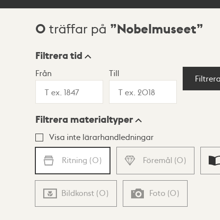
0
Nobelmuseet
träffar på
Sökresultat
Filtrera tid
Från
Till
Visningsläge
Filtrer
Filtrera materialtyper
Lista
Karta
Visa inte lärarhandledningar
Ritning
(
0
)
Föremål
(
0
)
Bildkonst
(
0
)
Foto
(
0
)