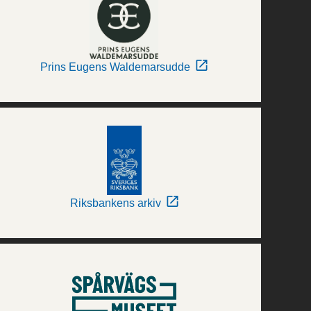
Prins Eugens Waldemarsudde
Riksbankens arkiv