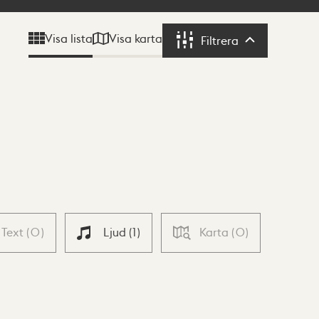
Visa karta
Visa lista
Filtrera
Filtrera
Text
(
0
)
Ljud
(
1
)
Karta
(
0
)