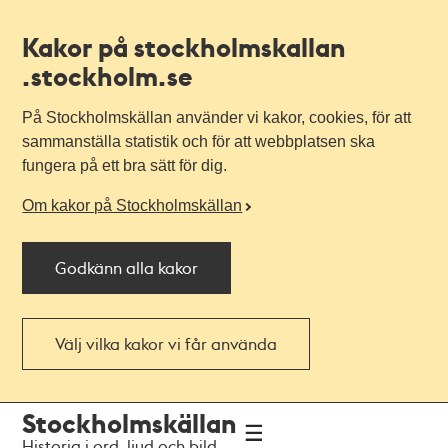
Kakor på stockholmskallan
.stockholm.se
På Stockholmskällan använder vi kakor, cookies, för att
sammanställa statistik och för att webbplatsen ska
fungera på ett bra sätt för dig.
Om kakor på Stockholmskällan
Godkänn alla kakor
Välj vilka kakor vi får använda
Till
Till
Stockholmskällan
navigationen
huvudinnehållet
Historia i ord, ljud och bild