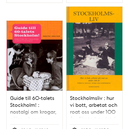
Typ
Typ
Guide till 60-talets
Stockholmsliv : hur
Stockholm! :
vi bott, arbetat och
nostalgi om krogar,
roat oss under 100
nöjen, shopping,
år : första bandet /
händelser och
Staffan Tjerneld