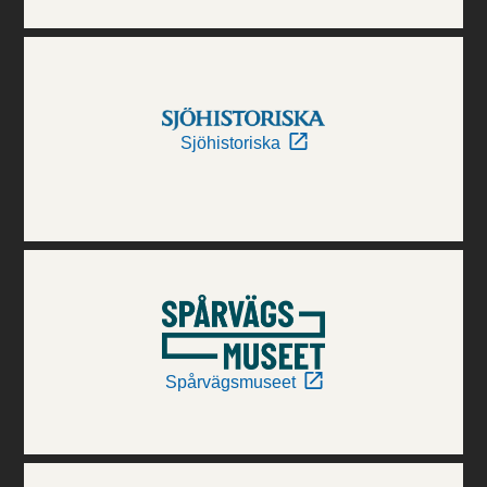
Sjöhistoriska
Spårvägsmuseet