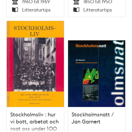
1960 till 1969
1850 till 1950
människor för inte
Tid
Tid
Litteraturtips
Litteraturtips
så länge sen /
Typ
Typ
Anders Post, Anders
Gunér
Stockholmsliv : hur
Stockholmsnatt /
vi bott, arbetat och
Jan Garnert
roat oss under 100