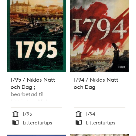
1795 / Niklas Natt
1794 / Niklas Natt
och Dag ;
och Dag
bearbetad till
lättläst av Niklas
Darke
1795
1794
Tid
Tid
Litteraturtips
Litteraturtips
Typ
Typ