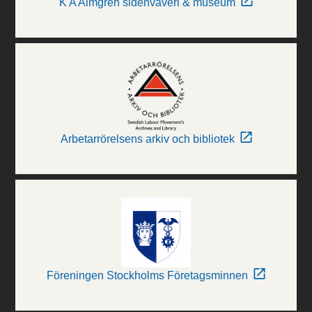
K A Almgren sidenväveri & museum
Arbetarrörelsens arkiv och bibliotek
Föreningen Stockholms Företagsminnen