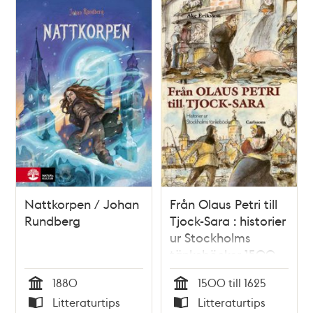
Nattkorpen / Johan
Från Olaus Petri till
Rundberg
Tjock-Sara : historier
ur Stockholms
tänkeböcker 1500-
1625 / Åke Eriksson
1880
1500 till 1625
Tid
Tid
Litteraturtips
Litteraturtips