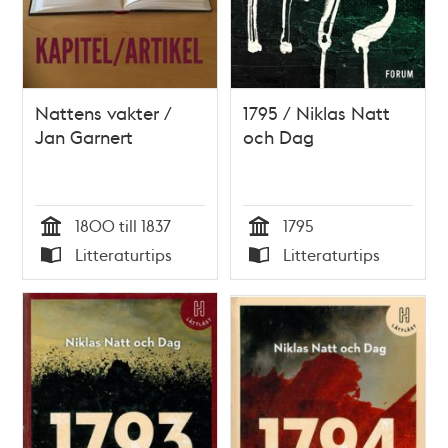
Nattens vakter /
1795 / Niklas Natt
Jan Garnert
och Dag
1800 till 1837
1795
Tid
Tid
Litteraturtips
Litteraturtips
Typ
Typ