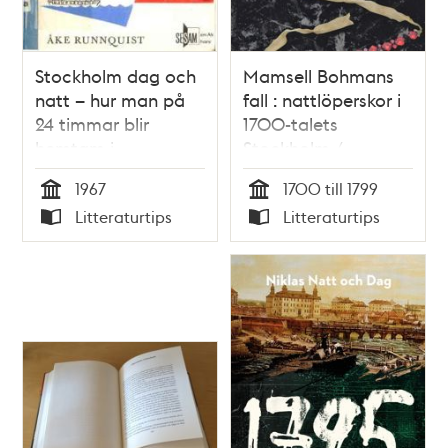
Stockholm dag och
Mamsell Bohmans
natt – hur man på
fall : nattlöperskor i
24 timmar blir
1700-talets
hemtam i
Stockholm /
huvudstaden / Åke
Rebecka
1967
1700 till 1799
Runnquist
Lennartsson
Tid
Tid
Litteraturtips
Litteraturtips
Typ
Typ