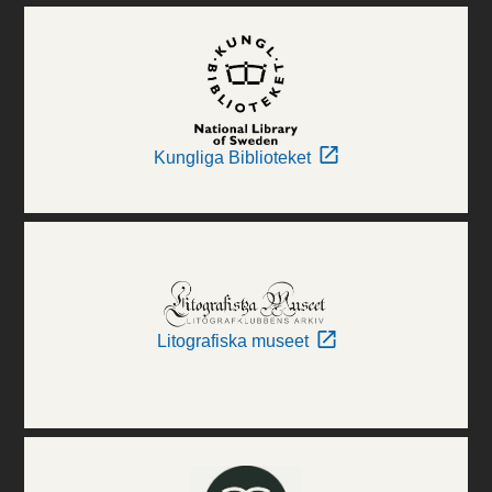
Kungliga Biblioteket
Litografiska museet