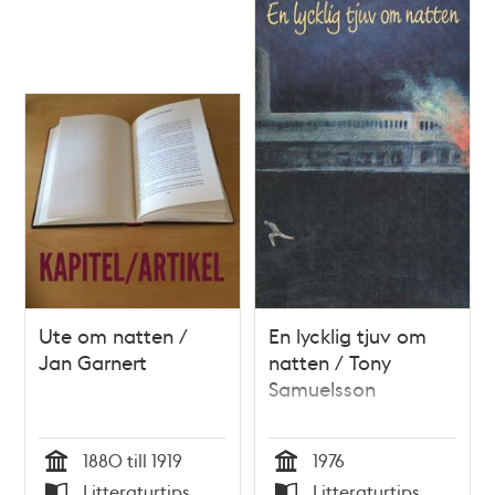
Ute om natten /
En lycklig tjuv om
Jan Garnert
natten / Tony
Samuelsson
1880 till 1919
1976
Tid
Tid
Litteraturtips
Litteraturtips