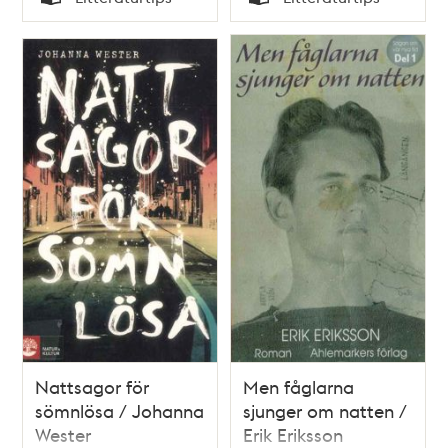
Typ
Typ
Nattsagor för
Men fåglarna
sömnlösa / Johanna
sjunger om natten /
Wester
Erik Eriksson