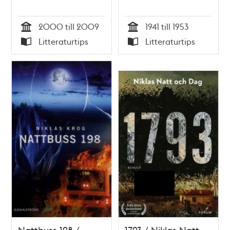
2000 till 2009
1941 till 1953
Tid
Tid
Litteraturtips
Litteraturtips
Typ
Typ
Nattbuss 198 /
1793 / Niklas Natt