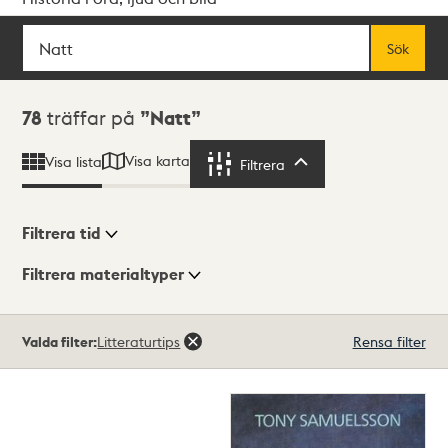
Sök
Fritextsök
Sök
Sökresultat
78
träffar på
Natt
Visa karta
Visa lista
Filtrera
Filtrera
Filtrera tid
Filtrera materialtyper
Visningsläge
Totalt
Valda filter:
Litteraturtips
Rensa filter
78
träffar
Lista
Karta