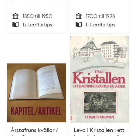
år : andra bandet /
Staffan Tjerneld
1850 till 1950
1700 till 1998
Tid
Tid
Litteraturtips
Litteraturtips
Typ
Typ
Årstafruns kvällar /
Leva i Kristallen : ett