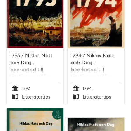
1793 / Niklas Natt
1794 / Niklas Natt
och Dag ;
och Dag ;
bearbetad till
bearbetad till
lättläst av Niklas
lättläst av Niklas
Darke
Darke
1793
1794
Tid
Tid
Litteraturtips
Litteraturtips
Typ
Typ