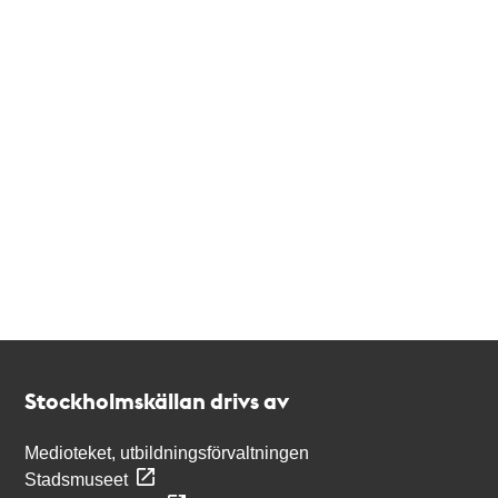
Kontakt
Stockholmskällan
Stockholmskällan drivs av
Medioteket, utbildningsförvaltningen
Stadsmuseet