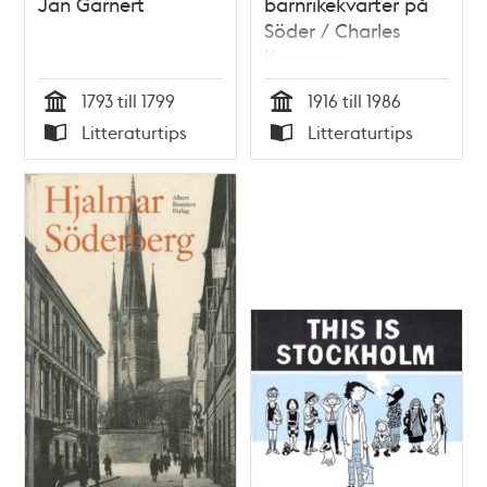
Jan Garnert
barnrikekvarter på
Söder / Charles
Kassman
1793 till 1799
1916 till 1986
Tid
Tid
Litteraturtips
Litteraturtips
Typ
Typ