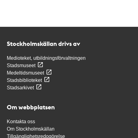
Kontakt
Stockholmskällan
Stockholmskällan drivs av
Medioteket, utbildningsförvaltningen
Stadsmuseet
Medeltidsmuseet
Stadsbiblioteket
Stadsarkivet
Om webbplatsen
Kontakta oss
Om Stockholmskällan
Tillgänglighetsredogörelse