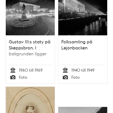
Gustav III:s staty på
Folksamling på
Skeppsbron. I
Lejonbacken
bakgrunden ligger
slottet
1960 till 1969
1940 till 1949
Tid
Tid
Foto
Foto
Typ
Typ