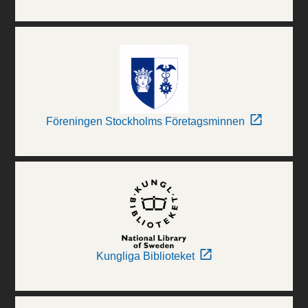
Föreningen Stockholms Företagsminnen
Kungliga Biblioteket