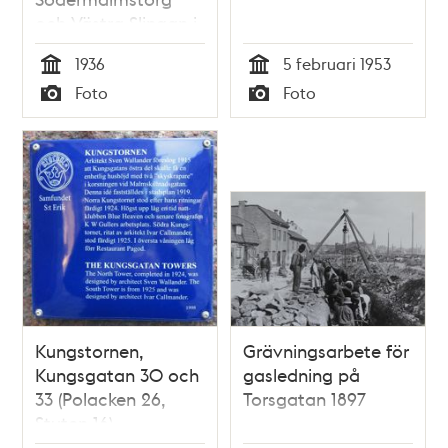
och Västra Slingan i
Slusskarusellen
1936
5 februari 1953
Tid
Tid
Foto
Foto
Typ
Typ
Kungstornen,
Grävningsarbete för
Kungsgatan 30 och
gasledning på
33 (Polacken 26,
Torsgatan 1897
Stuten 16)