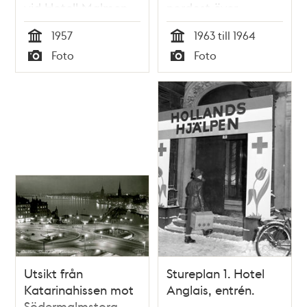
vid Hotell Malmen
nordost över
Adlerbethsgatan
1957
1963 till 1964
och
Tid
Tid
Foto
Foto
Drottningholmsvägen.
Typ
Typ
I fonden
Stadshagens siluett.
Utsikt från
Stureplan 1. Hotel
Katarinahissen mot
Anglais, entrén.
Södermalmstorg