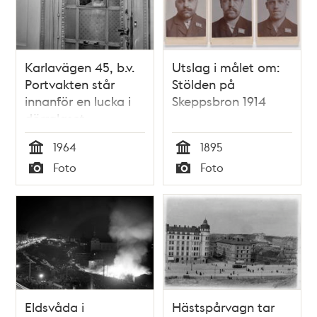
Karlavägen 45, b.v.
Utslag i målet om:
Portvakten står
Stölden på
innanför en lucka i
Skeppsbron 1914
dörrglaset
1964
1895
Tid
Tid
Foto
Foto
Typ
Typ
Eldsvåda i
Hästspårvagn tar