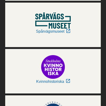
Spårvägsmuseet
Kvinnohistoriska