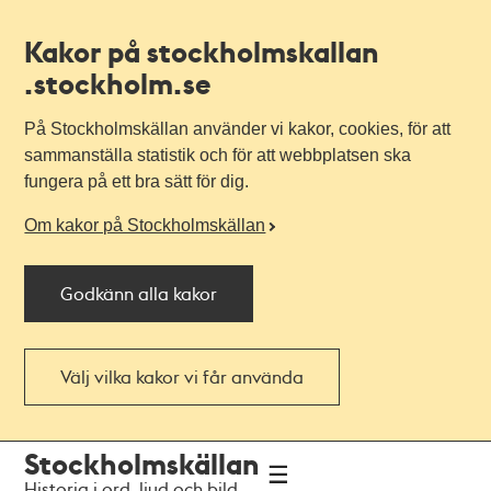
Kakor på stockholmskallan
.stockholm.se
På Stockholmskällan använder vi kakor, cookies, för att
sammanställa statistik och för att webbplatsen ska
fungera på ett bra sätt för dig.
Om kakor på Stockholmskällan
Godkänn alla kakor
Välj vilka kakor vi får använda
Till
Till
Stockholmskällan
navigationen
huvudinnehållet
Historia i ord, ljud och bild