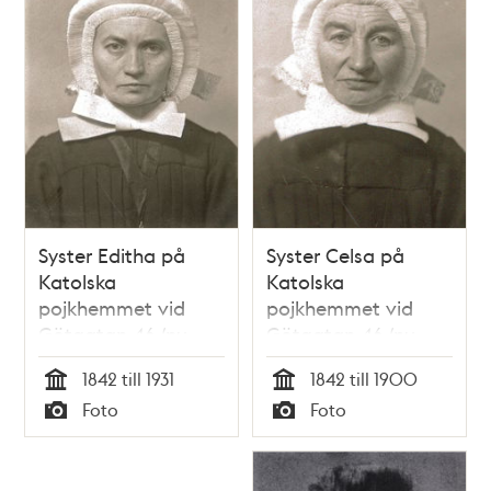
Syster Editha på
Syster Celsa på
Katolska
Katolska
pojkhemmet vid
pojkhemmet vid
Götgatan 46 (nu
Götgatan 46 (nu
58A)
58A)
1842 till 1931
1842 till 1900
Tid
Tid
Foto
Foto
Typ
Typ