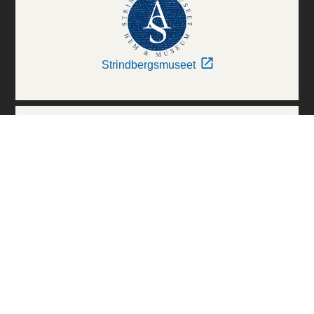
Strindbergsmuseet
Thielska Galleriet