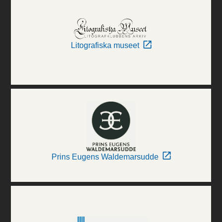
Litografiska museet
Prins Eugens Waldemarsudde