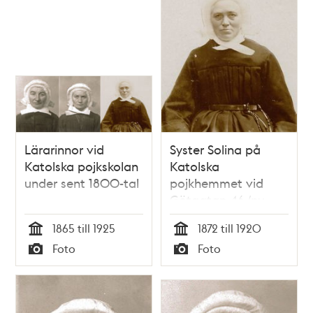
Lärarinnor vid
Syster Solina på
Katolska pojkskolan
Katolska
under sent 1800-tal
pojkhemmet vid
Götgatan 46 (nu
58A)
1865 till 1925
1872 till 1920
Tid
Tid
Foto
Foto
Typ
Typ