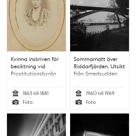
Kvinna inskriven för
Sommarnatt över
besiktning vid
Riddarfjärden. Utsikt
Prostitutionsbyrån
från Smedsudden
1863 till 1881
1960 till 1969
Tid
Tid
Foto
Foto
Typ
Typ