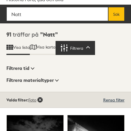
Sök
Fritextsök
Sök
Sökresultat
91
träffar på
Natt
Visa karta
Visa lista
Filtrera
Filtrera
Filtrera tid
Filtrera materialtyper
Visningsläge
Totalt
Valda filter:
Foto
Rensa filter
91
träffar
Lista
Karta