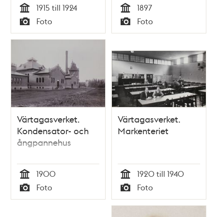
1915 till 1924
1897
Tid
Tid
Foto
Foto
Typ
Typ
Värtagasverket.
Värtagasverket.
Kondensator- och
Markenteriet
ångpannehus
1900
1920 till 1940
Tid
Tid
Foto
Foto
Typ
Typ