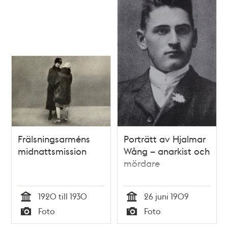
Frälsningsarméns
Porträtt av Hjalmar
midnattsmission
Wång – anarkist och
mördare
1920 till 1930
26 juni 1909
Tid
Tid
Foto
Foto
Typ
Typ