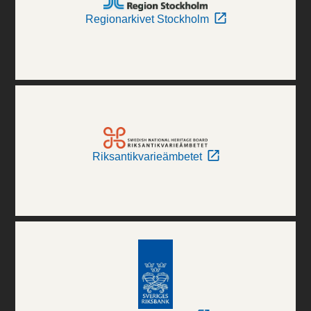
Regionarkivet Stockholm
Riksantikvarieämbetet