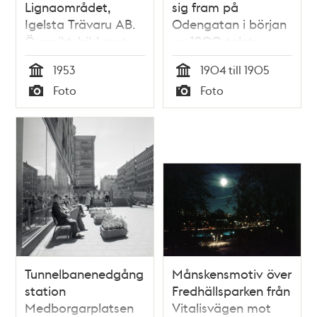
Lignaområdet,
sig fram på
Igelsta Trävaru AB.
Odengatan i början
Översiktsbild mot
av 1900-talet
Hornsgatan. Den
1953
1904 till 1905
stora gaveln t. h. är
Tid
Tid
Foto
Foto
Högalids vårdhem
Typ
Typ
Tunnelbanenedgång
Månskensmotiv över
station
Fredhällsparken från
Medborgarplatsen
Vitalisvägen mot