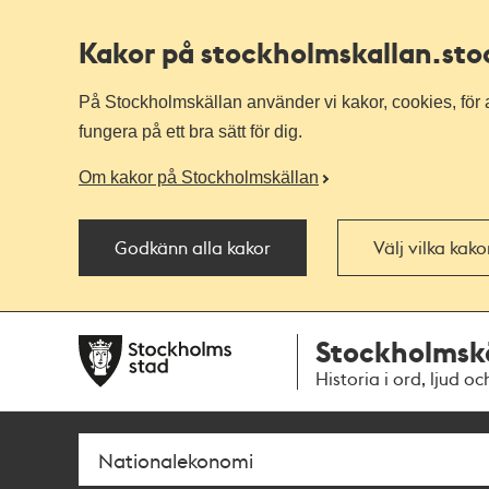
Kakor på stockholmskallan
.st
På Stockholmskällan använder vi kakor, cookies, för a
fungera på ett bra sätt för dig.
Om kakor på Stockholmskällan
Godkänn alla kakor
Välj vilka kak
Till
Till
Stockholmsk
navigationen
huvudinnehållet
Historia i ord, ljud oc
Sök
Fritextsök