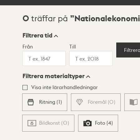
0
Nationalekonomi
träffar på
Sökresultat
Filtrera tid
Från
Till
Visningsläge
Filtrer
Filtrera materialtyper
Lista
Karta
Visa inte lärarhandledningar
Ritning
(
1
)
Föremål
(
0
)
Bildkonst
(
0
)
Foto
(
4
)