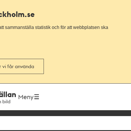
ockholm.se
tt sammanställa statistik och för att webbplatsen ska
or vi får använda
ällan
Meny
h bild