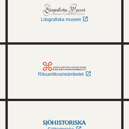
Litografiska museet
Riksantikvarieämbetet