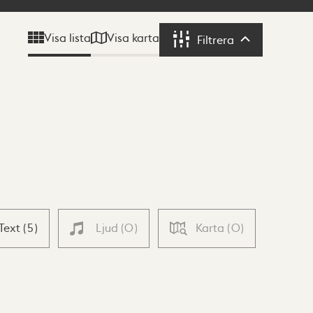
Visa karta
Visa lista
Filtrera
Filtrera
Text
(
5
)
Ljud
(
0
)
Karta
(
0
)