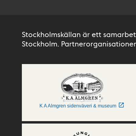
Stockholmskällan är ett samarbete
Stockholm. Partnerorganisationer 
K A Almgren sidenväveri & museum