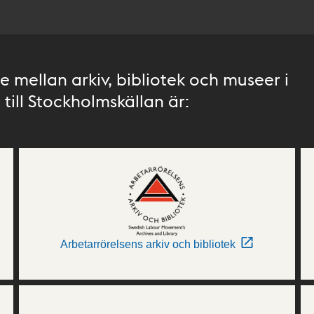
 mellan arkiv, bibliotek och museer i
till Stockholmskällan är:
Arbetarrörelsens arkiv och bibliotek