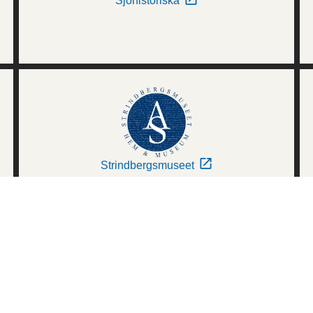
Sjöhistoriska
Strindbergsmuseet