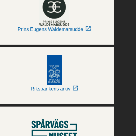
Prins Eugens Waldemarsudde
Riksbankens arkiv