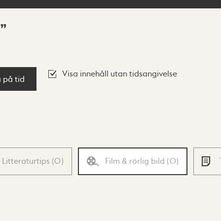
Visa innehåll utan tidsangivelse
a på tid
Litteraturtips
(
0
)
Film & rörlig bild
(
0
)