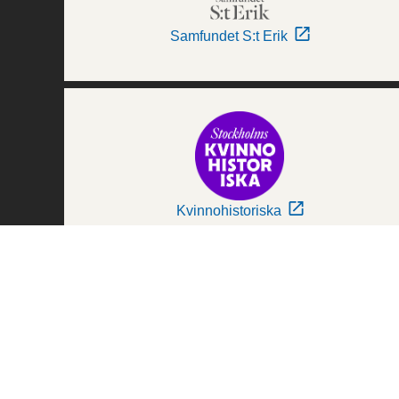
Samfundet S:t Erik
Kvinnohistoriska
Världskulturmuseerna