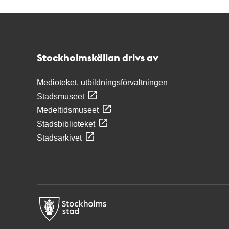
Kontakt
Stockholmskällan
Stockholmskällan drivs av
Medioteket, utbildningsförvaltningen
Stadsmuseet
Medeltidsmuseet
Stadsbiblioteket
Stadsarkivet