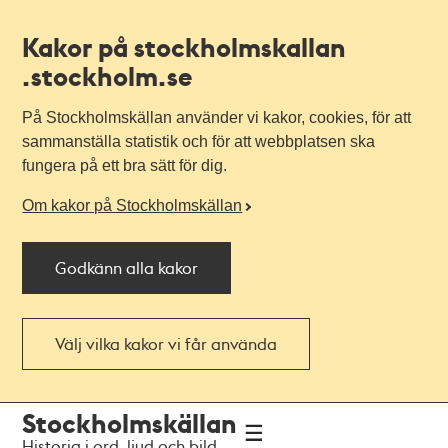
Kakor på stockholmskallan
.stockholm.se
På Stockholmskällan använder vi kakor, cookies, för att
sammanställa statistik och för att webbplatsen ska
fungera på ett bra sätt för dig.
Om kakor på Stockholmskällan
Godkänn alla kakor
Välj vilka kakor vi får använda
Till
Till
Stockholmskällan
navigationen
huvudinnehållet
Historia i ord, ljud och bild