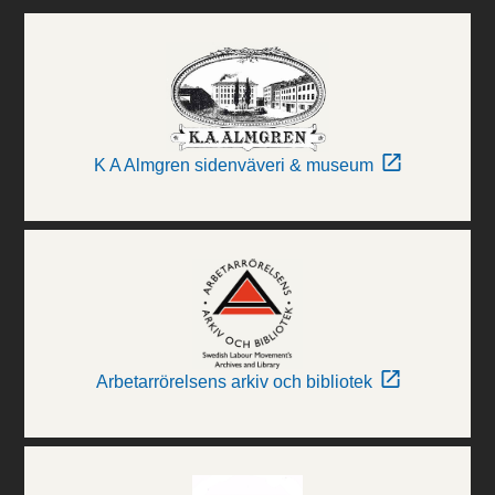
K A Almgren sidenväveri & museum
Arbetarrörelsens arkiv och bibliotek