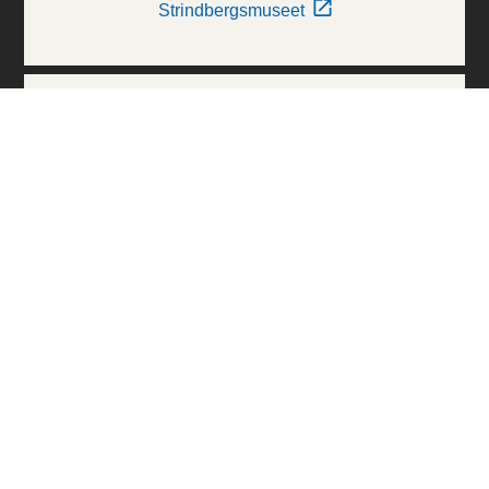
Strindbergsmuseet
Thielska Galleriet
Världskulturmuseerna