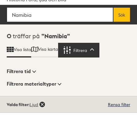
Sök
Fritextsök
Sök
Sökresultat
0
träffar på
Namibia
Visa karta
Visa lista
Filtrera
Filtrera
Filtrera tid
Filtrera materialtyper
Visningsläge
Totalt
Valda filter:
Ljud
Rensa filter
0
träffar
Lista
Karta