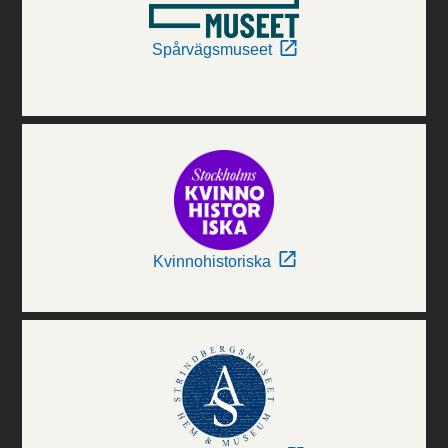
Spårvägsmuseet
Kvinnohistoriska