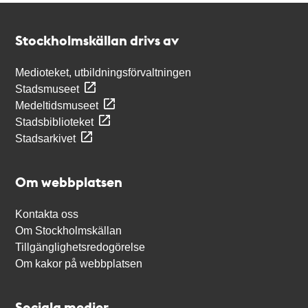
Kontakt
Stockholmskällan
Stockholmskällan drivs av
Medioteket, utbildningsförvaltningen
Stadsmuseet
Medeltidsmuseet
Stadsbiblioteket
Stadsarkivet
Om webbplatsen
Kontakta oss
Om Stockholmskällan
Tillgänglighetsredogörelse
Om kakor på webbplatsen
Sociala medier