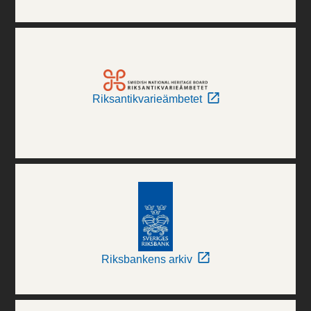
Riksantikvarieämbetet
Riksbankens arkiv