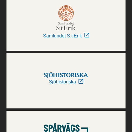
Samfundet S:t Erik
Sjöhistoriska