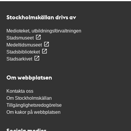
Kontakt
Stockholmskällan
Stockholmskällan drivs av
Medioteket, utbildningsförvaltningen
Stadsmuseet
Medeltidsmuseet
Stadsbiblioteket
Stadsarkivet
Om webbplatsen
Kontakta oss
Om Stockholmskällan
Tillgänglighetsredogörelse
Om kakor på webbplatsen
Sociala medier