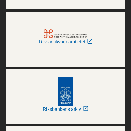
Riksantikvarieämbetet
Riksbankens arkiv