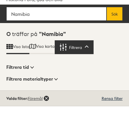
Sök
Fritextsök
Sök
Sökresultat
0
träffar på
Namibia
Visa karta
Visa lista
Filtrera
Filtrera
Filtrera tid
Filtrera materialtyper
Visningsläge
Totalt
Valda filter:
Föremål
Rensa filter
0
träffar
Lista
Karta