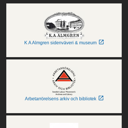
K A Almgren sidenväveri & museum
Arbetarrörelsens arkiv och bibliotek