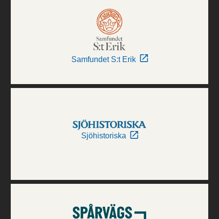
Samfundet S:t Erik
Sjöhistoriska