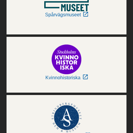
Spårvägsmuseet
Kvinnohistoriska