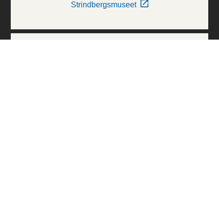
Strindbergsmuseet
Thielska Galleriet
Världskulturmuseerna