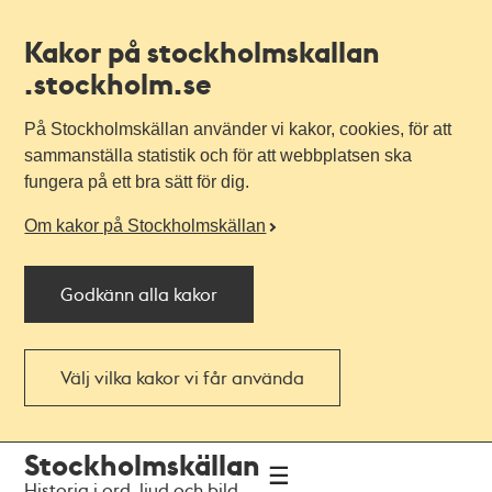
Kakor på stockholmskallan
.stockholm.se
På Stockholmskällan använder vi kakor, cookies, för att
sammanställa statistik och för att webbplatsen ska
fungera på ett bra sätt för dig.
Om kakor på Stockholmskällan
Godkänn alla kakor
Välj vilka kakor vi får använda
Till
Till
Stockholmskällan
navigationen
huvudinnehållet
Historia i ord, ljud och bild