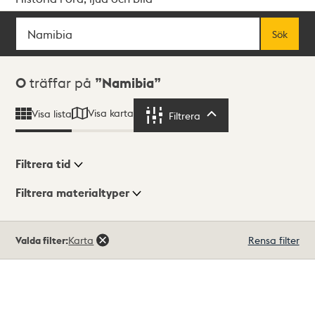
Sök
Fritextsök
Sök
Sökresultat
0
träffar på
Namibia
Visa karta
Visa lista
Filtrera
Filtrera
Filtrera tid
Filtrera materialtyper
Visningsläge
Totalt
Valda filter:
Karta
Rensa filter
0
träffar
Lista
Karta