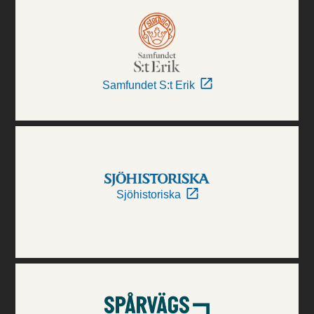
Samfundet S:t Erik
Sjöhistoriska