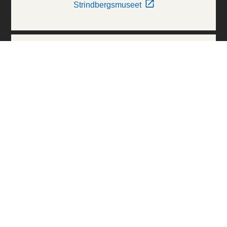
Strindbergsmuseet
Thielska Galleriet
Världskulturmuseerna