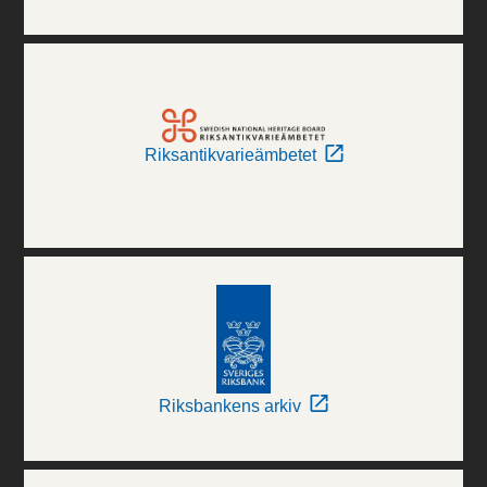
Riksantikvarieämbetet
Riksbankens arkiv