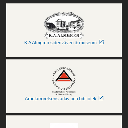
K A Almgren sidenväveri & museum
Arbetarrörelsens arkiv och bibliotek