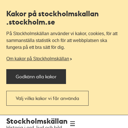
Kakor på stockholmskallan
.stockholm.se
På Stockholmskällan använder vi kakor, cookies, för att
sammanställa statistik och för att webbplatsen ska
fungera på ett bra sätt för dig.
Om kakor på Stockholmskällan
Godkänn alla kakor
Välj vilka kakor vi får använda
Till
Till
Stockholmskällan
navigationen
huvudinnehållet
Historia i ord, ljud och bild