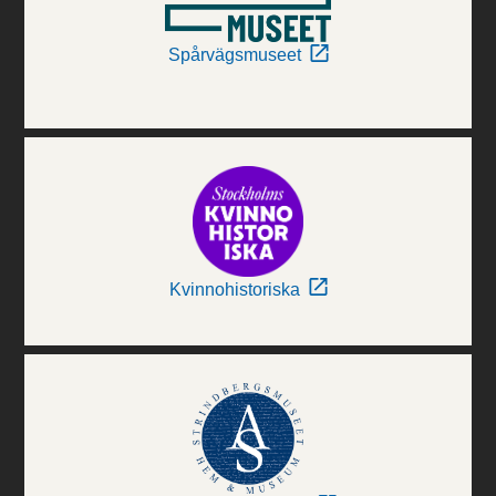
Spårvägsmuseet
Kvinnohistoriska