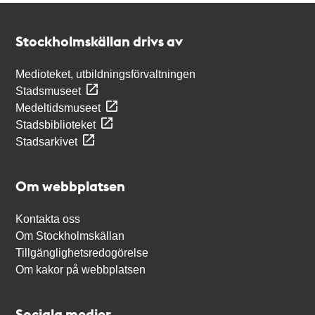
Kontakt
Stockholmskällan
Stockholmskällan drivs av
Medioteket, utbildningsförvaltningen
Stadsmuseet
Medeltidsmuseet
Stadsbiblioteket
Stadsarkivet
Om webbplatsen
Kontakta oss
Om Stockholmskällan
Tillgänglighetsredogörelse
Om kakor på webbplatsen
Sociala medier