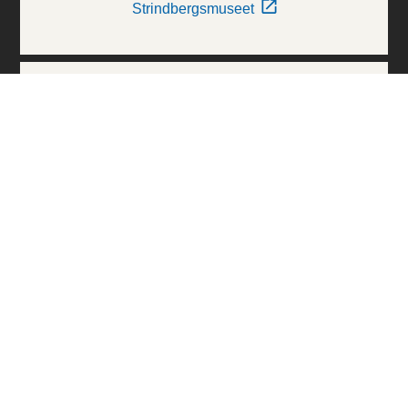
Strindbergsmuseet
Thielska Galleriet
Världskulturmuseerna