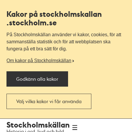
Kakor på stockholmskallan
.stockholm.se
På Stockholmskällan använder vi kakor, cookies, för att
sammanställa statistik och för att webbplatsen ska
fungera på ett bra sätt för dig.
Om kakor på Stockholmskällan
Godkänn alla kakor
Välj vilka kakor vi får använda
Till
Till
Stockholmskällan
navigationen
huvudinnehållet
Historia i ord, ljud och bild