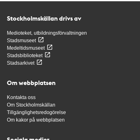
Kontakt
Stockholmskällan
Stockholmskällan drivs av
Medioteket, utbildningsförvaltningen
Stadsmuseet
Medeltidsmuseet
Stadsbiblioteket
Stadsarkivet
Om webbplatsen
Kontakta oss
Om Stockholmskällan
Tillgänglighetsredogörelse
Om kakor på webbplatsen
Sociala medier