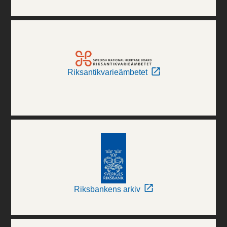
Riksantikvarieämbetet
Riksbankens arkiv