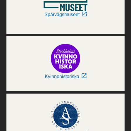
Spårvägsmuseet
Kvinnohistoriska