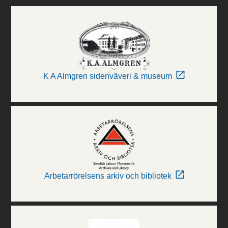
K A Almgren sidenväveri & museum
Arbetarrörelsens arkiv och bibliotek