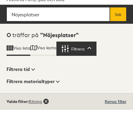
Sök
Fritextsök
Sök
Sökresultat
0
träffar på
Nöjesplatser
Visa karta
Visa lista
Filtrera
Filtrera
Filtrera tid
Filtrera materialtyper
Visningsläge
Totalt
Valda filter:
Ritning
Rensa filter
0
träffar
Lista
Karta