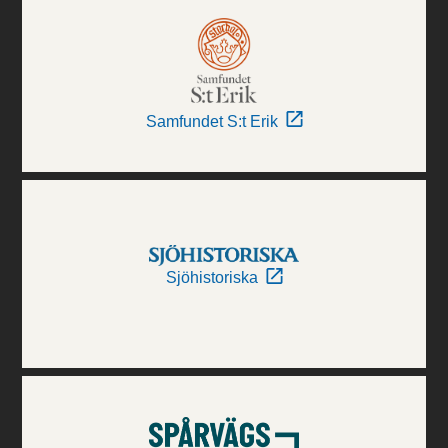
Samfundet S:t Erik
Sjöhistoriska