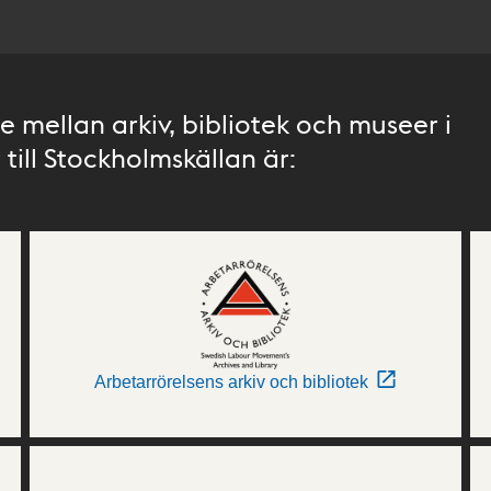
 mellan arkiv, bibliotek och museer i
till Stockholmskällan är:
Arbetarrörelsens arkiv och bibliotek