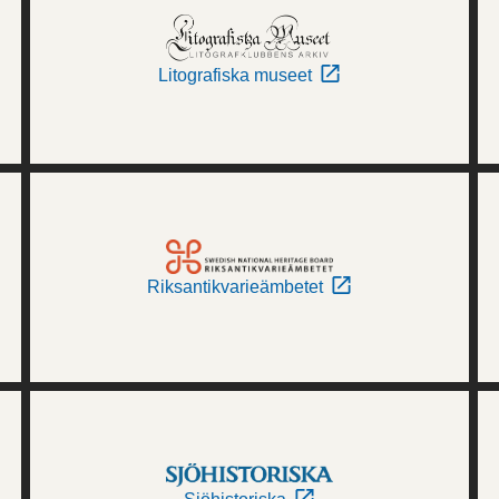
Litografiska museet
Riksantikvarieämbetet