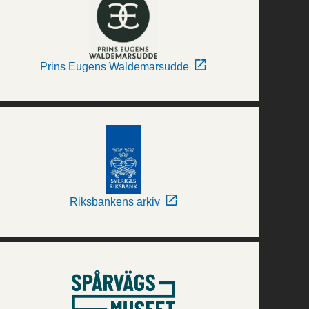
Prins Eugens Waldemarsudde
Riksbankens arkiv