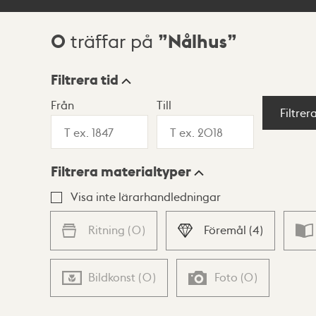
0
Nålhus
träffar på
Sökresultat
Filtrera tid
Från
Till
Visningsläge
Filtrer
Filtrera materialtyper
Lista
Karta
Visa inte lärarhandledningar
Ritning
(
0
)
Föremål
(
4
)
Bildkonst
(
0
)
Foto
(
0
)