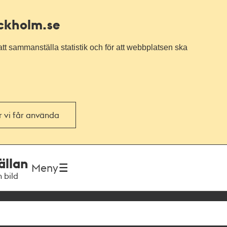
ockholm.se
tt sammanställa statistik och för att webbplatsen ska
or vi får använda
ällan
Meny
h bild