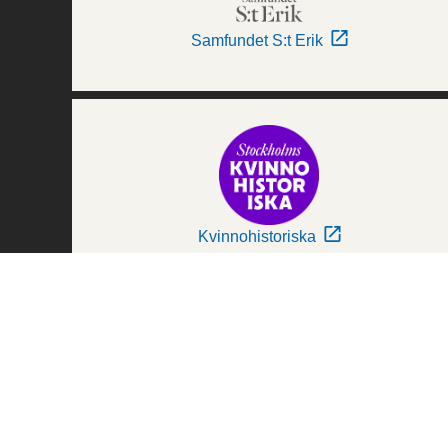
Samfundet S:t Erik
Kvinnohistoriska
Världskulturmuseerna