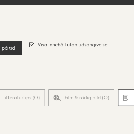
Visa innehåll utan tidsangivelse
a på tid
Litteraturtips
(
0
)
Film & rörlig bild
(
0
)