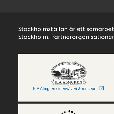
Stockholmskällan är ett samarbete
Stockholm. Partnerorganisationer 
K A Almgren sidenväveri & museum