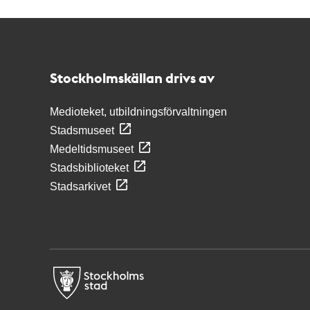
Kontakt
Stockholmskällan
Stockholmskällan drivs av
Medioteket, utbildningsförvaltningen
Stadsmuseet
Medeltidsmuseet
Stadsbiblioteket
Stadsarkivet