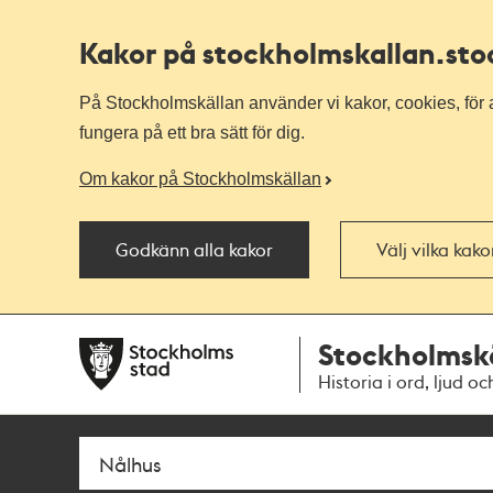
Kakor på stockholmskallan
.st
På Stockholmskällan använder vi kakor, cookies, för a
fungera på ett bra sätt för dig.
Om kakor på Stockholmskällan
Godkänn alla kakor
Välj vilka kak
Till
Till
Stockholmsk
navigationen
huvudinnehållet
Historia i ord, ljud oc
Sök
Fritextsök