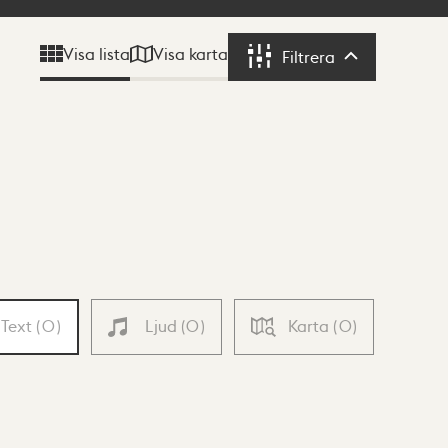
Visa karta
Visa lista
Filtrera
Filtrera
Text
(
0
)
Ljud
(
0
)
Karta
(
0
)