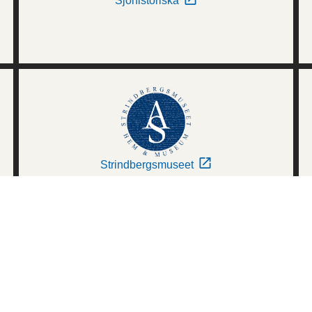
Sjöhistoriska
Strindbergsmuseet