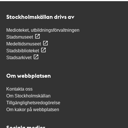
Kontakt
Stockholmskällan
Stockholmskällan drivs av
Medioteket, utbildningsförvaltningen
Stadsmuseet
Medeltidsmuseet
Stadsbiblioteket
Stadsarkivet
Om webbplatsen
Kontakta oss
Om Stockholmskällan
Tillgänglighetsredogörelse
Om kakor på webbplatsen
Sociala medier