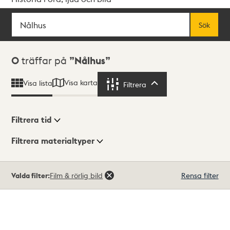
Sök
Fritextsök
Sök
Sökresultat
0
träffar på
Nålhus
Visa karta
Visa lista
Filtrera
Filtrera
Filtrera tid
Filtrera materialtyper
Visningsläge
Totalt
Valda filter:
Film & rörlig bild
Rensa filter
0
träffar
Lista
Karta