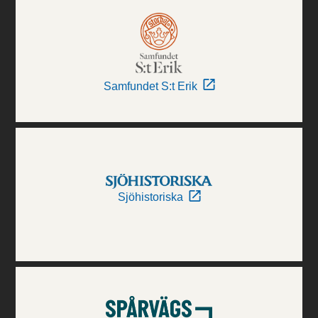
Samfundet S:t Erik
Sjöhistoriska