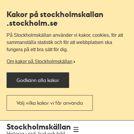
Kakor på stockholmskallan
.stockholm.se
På Stockholmskällan använder vi kakor, cookies, för att
sammanställa statistik och för att webbplatsen ska
fungera på ett bra sätt för dig.
Om kakor på Stockholmskällan
Godkänn alla kakor
Välj vilka kakor vi får använda
Till
Till
Stockholmskällan
navigationen
huvudinnehållet
Historia i ord, ljud och bild