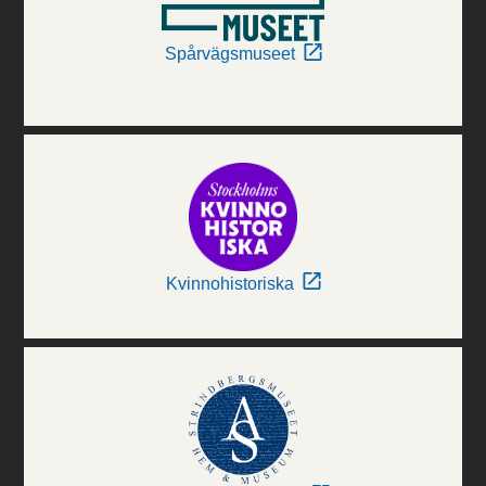
Spårvägsmuseet
Kvinnohistoriska