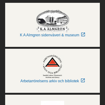
K A Almgren sidenväveri & museum
Arbetarrörelsens arkiv och bibliotek