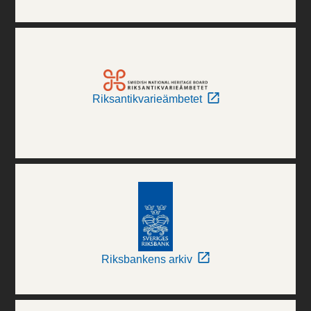
Riksantikvarieämbetet
Riksbankens arkiv