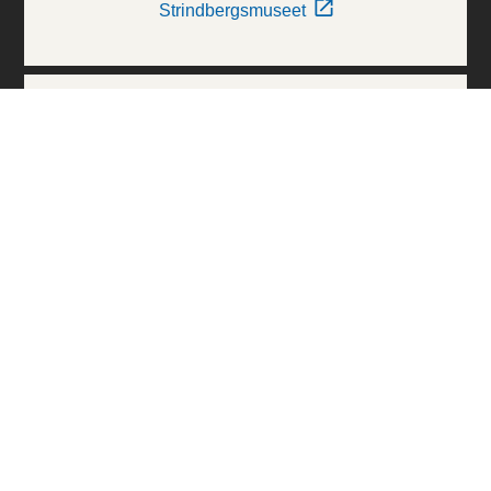
Strindbergsmuseet
Thielska Galleriet
Världskulturmuseerna