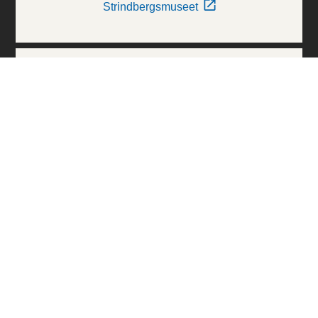
Strindbergsmuseet
Thielska Galleriet
Världskulturmuseerna