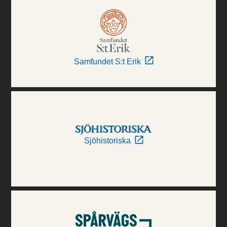
Samfundet S:t Erik
Sjöhistoriska