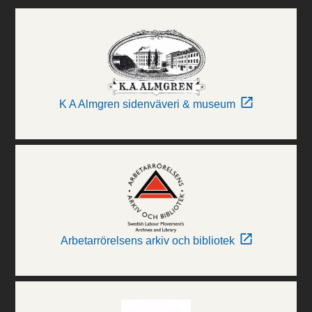
K A Almgren sidenväveri & museum
Arbetarrörelsens arkiv och bibliotek