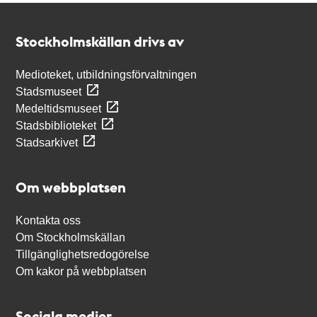
Kontakt
Stockholmskällan
Stockholmskällan drivs av
Medioteket, utbildningsförvaltningen
Stadsmuseet
Medeltidsmuseet
Stadsbiblioteket
Stadsarkivet
Om webbplatsen
Kontakta oss
Om Stockholmskällan
Tillgänglighetsredogörelse
Om kakor på webbplatsen
Sociala medier