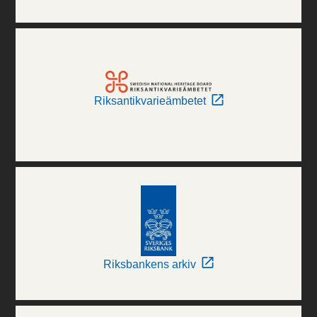
Riksantikvarieämbetet
Riksbankens arkiv