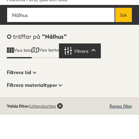
Sök
Fritextsök
Sök
Sökresultat
0
träffar på
Nålhus
Visa karta
Visa lista
Filtrera
Filtrera
Filtrera tid
Filtrera materialtyper
Visningsläge
Totalt
Valda filter:
Litteraturtips
Rensa filter
0
träffar
Lista
Karta