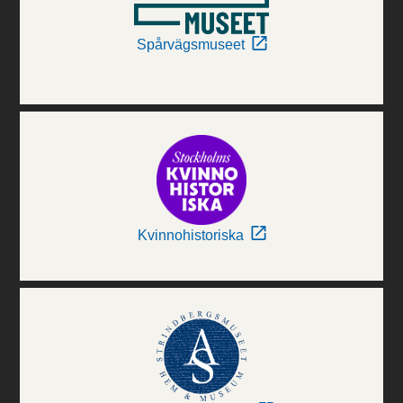
Spårvägsmuseet
Kvinnohistoriska