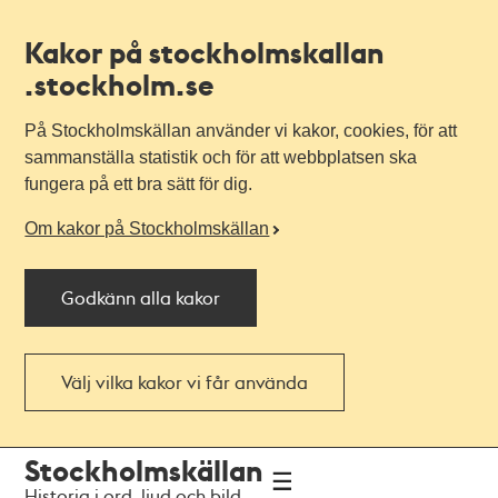
Kakor på stockholmskallan
.stockholm.se
På Stockholmskällan använder vi kakor, cookies, för att
sammanställa statistik och för att webbplatsen ska
fungera på ett bra sätt för dig.
Om kakor på Stockholmskällan
Godkänn alla kakor
Välj vilka kakor vi får använda
Till
Till
Stockholmskällan
navigationen
huvudinnehållet
Historia i ord, ljud och bild