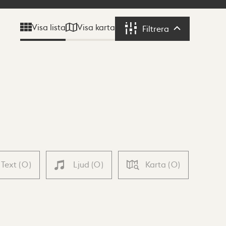
Visa karta
Visa lista
Filtrera
Filtrera
Text
(
0
)
Ljud
(
0
)
Karta
(
0
)