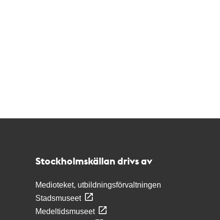
Kontakt
Stockholmskällan
Stockholmskällan drivs av
Medioteket, utbildningsförvaltningen
Stadsmuseet
Medeltidsmuseet