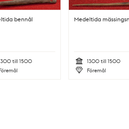
ltida bennål
Medeltida mässingsn
1300 till 1500
1300 till 1500
Tid
Föremål
Föremål
Typ