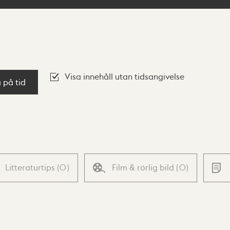
Visa innehåll utan tidsangivelse
a på tid
Litteraturtips
(
0
)
Film & rörlig bild
(
0
)