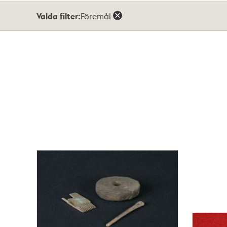
Totalt
Valda filter:
Föremål
4
träffar