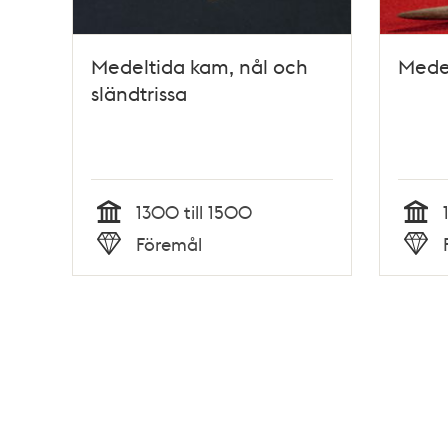
Medeltida kam, nål och
Mede
sländtrissa
1300 till 1500
Tid
Tid
Föremål
Typ
Typ