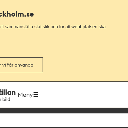
ockholm.se
tt sammanställa statistik och för att webbplatsen ska
or vi får använda
ällan
Meny
h bild