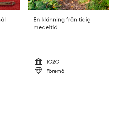
ål
En klänning från tidig
medeltid
1020
Tid
Föremål
Typ