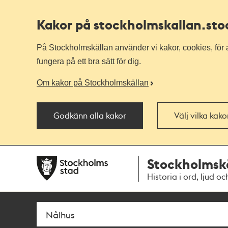
Kakor på stockholmskallan
.st
På Stockholmskällan använder vi kakor, cookies, för a
fungera på ett bra sätt för dig.
Om kakor på Stockholmskällan
Godkänn alla kakor
Välj vilka kak
Till
Till
Stockholmsk
navigationen
huvudinnehållet
Historia i ord, ljud oc
Sök
Fritextsök