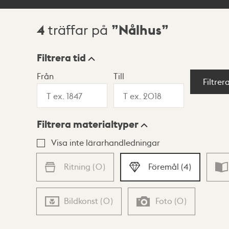
4
Nålhus
träffar på
Sökresultat
Filtrera tid
Från
Till
Visningsläge
Filtrer
Filtrera materialtyper
Lista
Karta
Visa inte lärarhandledningar
Ritning
(
0
)
Föremål
(
4
)
Bildkonst
(
0
)
Foto
(
0
)