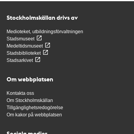
Kontakt
Stockholmskällan
Stockholmskällan drivs av
Medioteket, utbildningsförvaltningen
Stadsmuseet
Medeltidsmuseet
Stadsbiblioteket
Stadsarkivet
Om webbplatsen
Kontakta oss
Om Stockholmskällan
Tillgänglighetsredogörelse
Om kakor på webbplatsen
Sociala medier