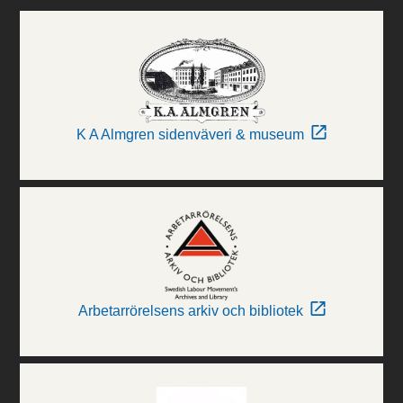
K A Almgren sidenväveri & museum
Arbetarrörelsens arkiv och bibliotek