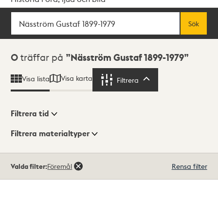
Sök
Fritextsök
Sök
Sökresultat
0
träffar på
Näsström Gustaf 1899-1979
Visa karta
Visa lista
Filtrera
Filtrera
Filtrera tid
Filtrera materialtyper
Visningsläge
Totalt
Valda filter:
Föremål
Rensa filter
0
träffar
Lista
Karta