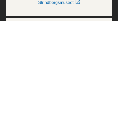
Strindbergsmuseet
Thielska Galleriet
Världskulturmuseerna