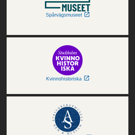
Spårvägsmuseet
Kvinnohistoriska