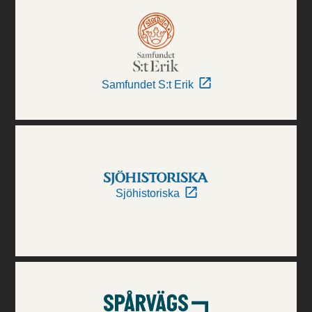
Samfundet S:t Erik
Sjöhistoriska