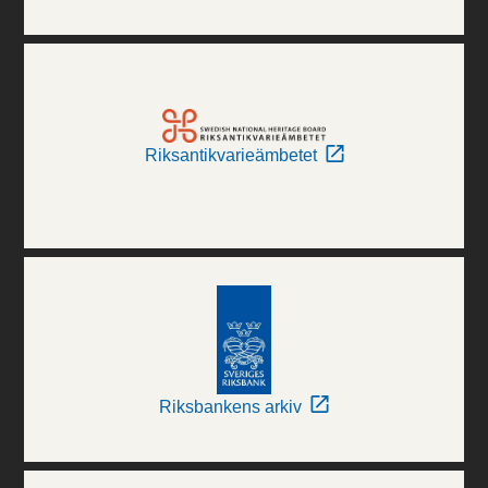
Riksantikvarieämbetet
Riksbankens arkiv