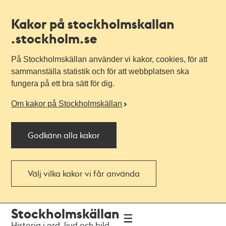
Kakor på stockholmskallan
.stockholm.se
På Stockholmskällan använder vi kakor, cookies, för att
sammanställa statistik och för att webbplatsen ska
fungera på ett bra sätt för dig.
Om kakor på Stockholmskällan
Godkänn alla kakor
Välj vilka kakor vi får använda
Till
Till
Stockholmskällan
navigationen
huvudinnehållet
Historia i ord, ljud och bild