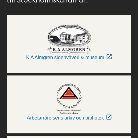
K A Almgren sidenväveri & museum
Arbetarrörelsens arkiv och bibliotek