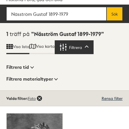
Sök
Fritextsök
Sök
Sökresultat
1
träff på
Näsström Gustaf 1899-1979
Visa karta
Visa lista
Filtrera
Filtrera
Filtrera tid
Filtrera materialtyper
Visningsläge
Totalt
Valda filter:
Foto
Rensa filter
1
träffar
Lista
Karta