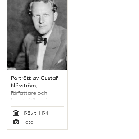
Porträtt av Gustaf
Näsström,
författare och
konstkritiker vid
Stockholms-
1925 till 1941
Tidningen
Tid
Foto
Typ