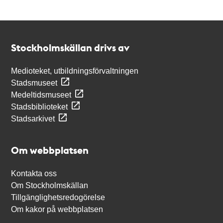
Kontakt
Stockholmskällan
Stockholmskällan drivs av
Medioteket, utbildningsförvaltningen
Stadsmuseet
Medeltidsmuseet
Stadsbiblioteket
Stadsarkivet
Om webbplatsen
Kontakta oss
Om Stockholmskällan
Tillgänglighetsredogörelse
Om kakor på webbplatsen