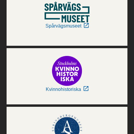
Spårvägsmuseet
Kvinnohistoriska