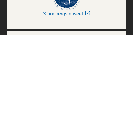
Strindbergsmuseet
Thielska Galleriet
Världskulturmuseerna