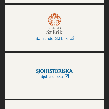
Samfundet S:t Erik
Sjöhistoriska