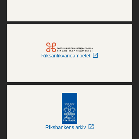
Riksantikvarieämbetet
Riksbankens arkiv