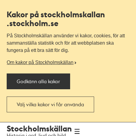
Kakor på stockholmskallan
.stockholm.se
På Stockholmskällan använder vi kakor, cookies, för att
sammanställa statistik och för att webbplatsen ska
fungera på ett bra sätt för dig.
Om kakor på Stockholmskällan
Godkänn alla kakor
Välj vilka kakor vi får använda
Till
Till
Stockholmskällan
navigationen
huvudinnehållet
Historia i ord, ljud och bild