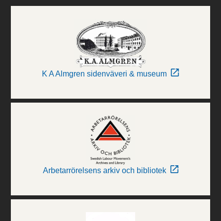
K A Almgren sidenväveri & museum
Arbetarrörelsens arkiv och bibliotek