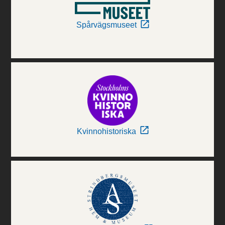
Spårvägsmuseet
Kvinnohistoriska