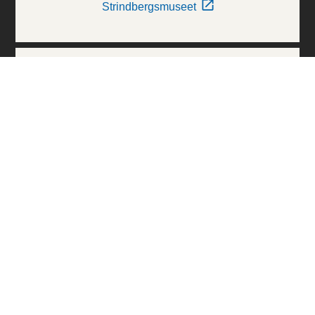
Strindbergsmuseet
Thielska Galleriet
Världskulturmuseerna