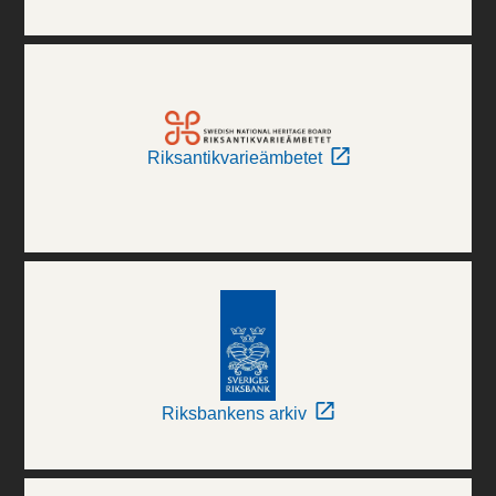
Riksantikvarieämbetet
Riksbankens arkiv