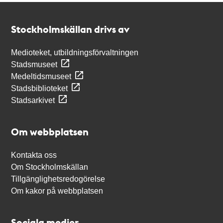
Kontakt
Stockholmskällan
Stockholmskällan drivs av
Medioteket, utbildningsförvaltningen
Stadsmuseet
Medeltidsmuseet
Stadsbiblioteket
Stadsarkivet
Om webbplatsen
Kontakta oss
Om Stockholmskällan
Tillgänglighetsredogörelse
Om kakor på webbplatsen
Sociala medier