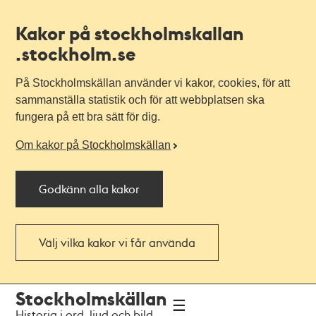
Kakor på stockholmskallan
.stockholm.se
På Stockholmskällan använder vi kakor, cookies, för att
sammanställa statistik och för att webbplatsen ska
fungera på ett bra sätt för dig.
Om kakor på Stockholmskällan
Godkänn alla kakor
Välj vilka kakor vi får använda
Till
Till
Stockholmskällan
navigationen
huvudinnehållet
Historia i ord, ljud och bild