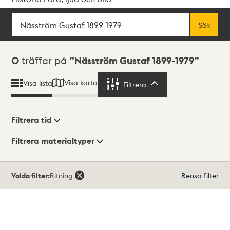
Sök
Fritextsök
Sök
Sökresultat
0
träffar på
Näsström Gustaf 1899-1979
Visa karta
Visa lista
Filtrera
Filtrera
Filtrera tid
Filtrera materialtyper
Visningsläge
Totalt
Valda filter:
Ritning
Rensa filter
0
träffar
Lista
Karta