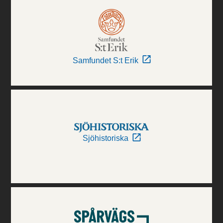
Samfundet S:t Erik
Sjöhistoriska