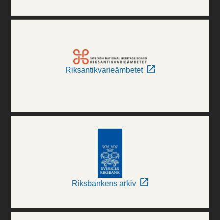
Riksantikvarieämbetet
Riksbankens arkiv