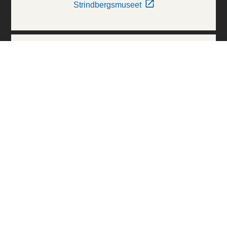
Strindbergsmuseet
Thielska Galleriet
Världskulturmuseerna