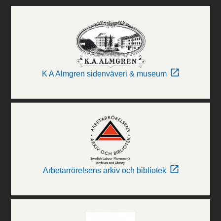
K A Almgren sidenväveri & museum
Arbetarrörelsens arkiv och bibliotek