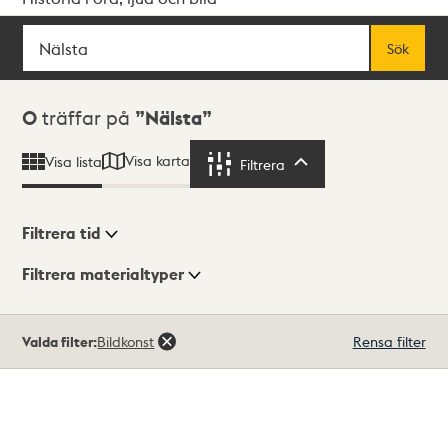
Sök
Fritextsök
Sök
Sökresultat
0
träffar på
Nälsta
Visa karta
Visa lista
Filtrera
Filtrera
Filtrera tid
Filtrera materialtyper
Visningsläge
Totalt
Valda filter:
Bildkonst
Rensa filter
0
träffar
Lista
Karta