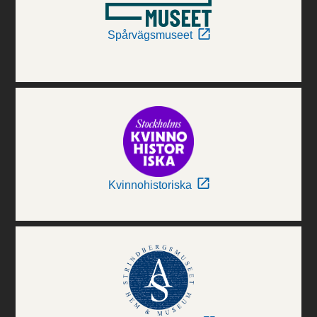
Spårvägsmuseet
Kvinnohistoriska