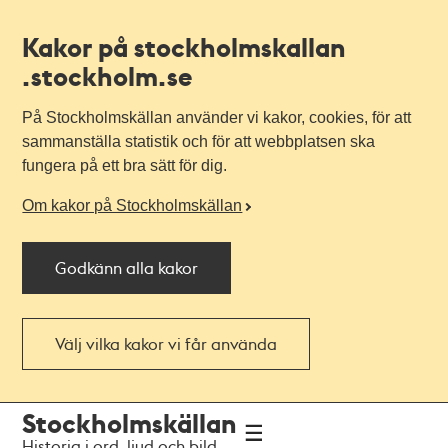
Kakor på stockholmskallan
.stockholm.se
På Stockholmskällan använder vi kakor, cookies, för att
sammanställa statistik och för att webbplatsen ska
fungera på ett bra sätt för dig.
Om kakor på Stockholmskällan
Godkänn alla kakor
Välj vilka kakor vi får använda
Till
Till
Stockholmskällan
navigationen
huvudinnehållet
Historia i ord, ljud och bild