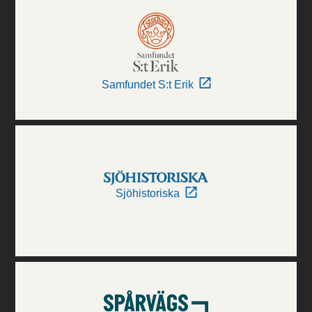
Samfundet S:t Erik
Sjöhistoriska