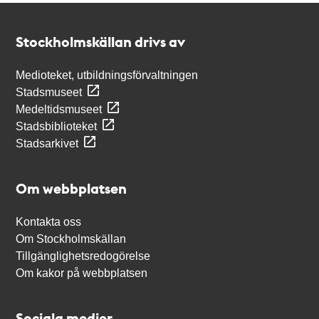
Kontakt
Stockholmskällan
Stockholmskällan drivs av
Medioteket, utbildningsförvaltningen
Stadsmuseet
Medeltidsmuseet
Stadsbiblioteket
Stadsarkivet
Om webbplatsen
Kontakta oss
Om Stockholmskällan
Tillgänglighetsredogörelse
Om kakor på webbplatsen
Sociala medier