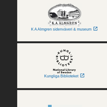
K A Almgren sidenväveri & museum
Kungliga Biblioteket