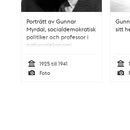
Porträtt av Gunnar
Gunna
Myrdal, socialdemokratisk
sitt 
politiker och professor i
nationalekonomi
1925 till 1941
Tid
Tid
Foto
Typ
Typ