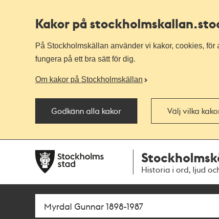
Kakor på stockholmskallan
.st
På Stockholmskällan använder vi kakor, cookies, för a
fungera på ett bra sätt för dig.
Om kakor på Stockholmskällan
Godkänn alla kakor
Välj vilka kak
Till
Till
Stockholmsk
navigationen
huvudinnehållet
Historia i ord, ljud oc
Sök
Fritextsök