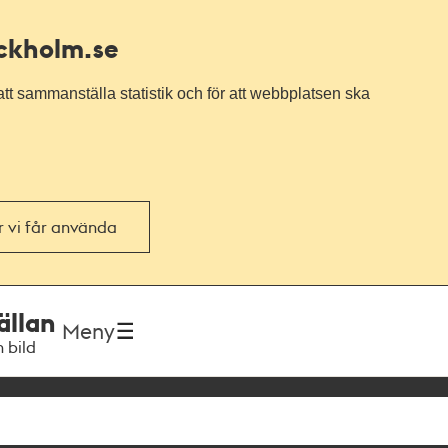
ockholm.se
tt sammanställa statistik och för att webbplatsen ska
or vi får använda
ällan
Meny
h bild