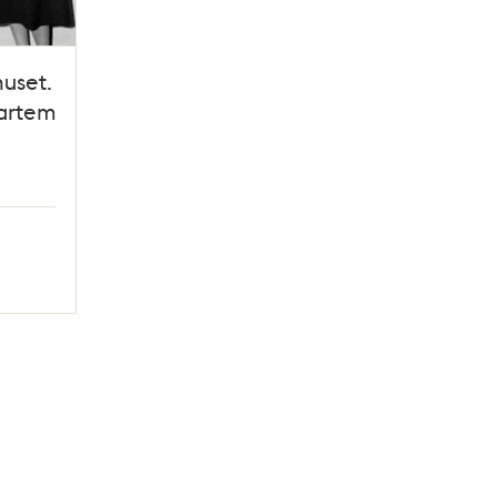
huset.
artementets
k