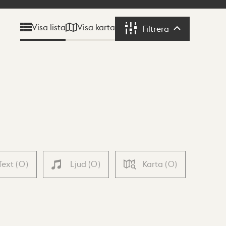
Visa karta
Visa lista
Filtrera
Filtrera
Text
(
0
)
Ljud
(
0
)
Karta
(
0
)