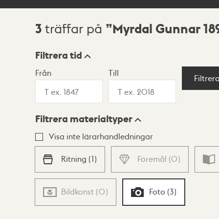
3
Myrdal Gunnar 18
träffar på
Sökresultat
Filtrera tid
Från
Till
Visningsläge
Filtrer
Filtrera materialtyper
Lista
Karta
Visa inte lärarhandledningar
Ritning
(
1
)
Föremål
(
0
)
Bildkonst
(
0
)
Foto
(
3
)