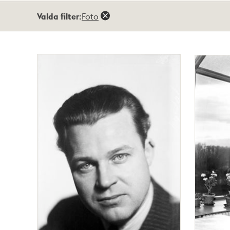
Totalt
Valda filter:
Foto
3
träffar