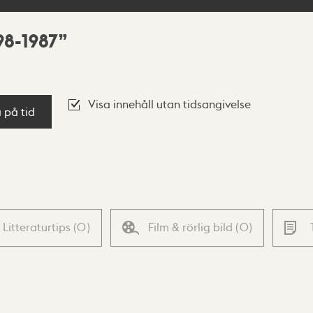
98-1987
Visa innehåll utan tidsangivelse
a på tid
Litteraturtips
(
0
)
Film & rörlig bild
(
0
)