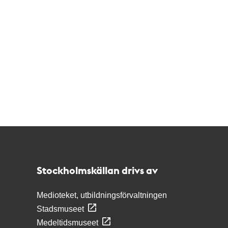
Kontakt
Stockholmskällan
Stockholmskällan drivs av
Medioteket, utbildningsförvaltningen
Stadsmuseet
Medeltidsmuseet