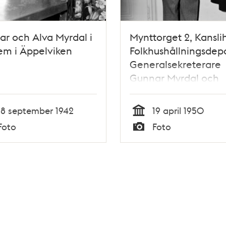
r och Alva Myrdal i
Mynttorget 2, Kansli
hem i Äppelviken
Folkhushållningsdep
Generalsekreterare
Gunnar Myrdal och
Statsrådet Karin Koc
18 september 1942
19 april 1950
Tid
Foto
Foto
Typ