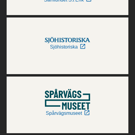
Sjöhistoriska
Spårvägsmuseet