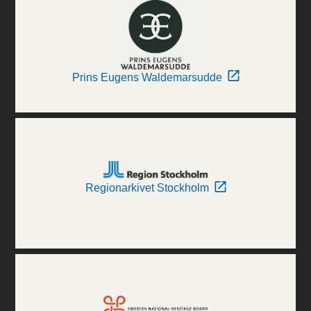
Prins Eugens Waldemarsudde
Regionarkivet Stockholm