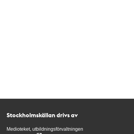
Kontakt
Stockholmskällan
Stockholmskällan drivs av
Medioteket, utbildningsförvaltningen