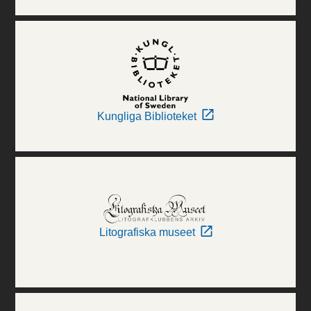
Kungliga Biblioteket
Litografiska museet