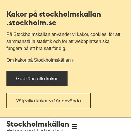
Kakor på stockholmskallan
.stockholm.se
På Stockholmskällan använder vi kakor, cookies, för att
sammanställa statistik och för att webbplatsen ska
fungera på ett bra sätt för dig.
Om kakor på Stockholmskällan
Godkänn alla kakor
Välj vilka kakor vi får använda
Till
Till
Stockholmskällan
navigationen
huvudinnehållet
Historia i ord, ljud och bild