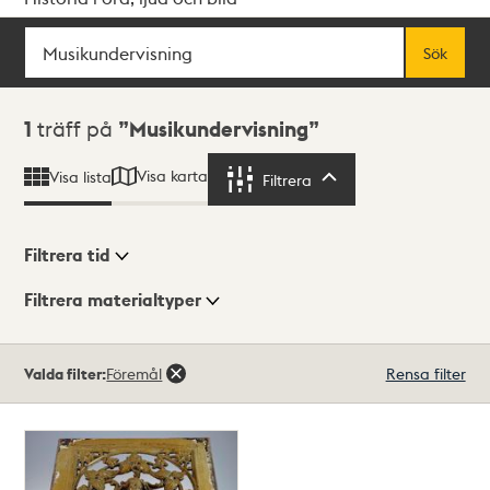
Sök
Fritextsök
Sök
Sökresultat
1
träff på
Musikundervisning
Visa karta
Visa lista
Filtrera
Filtrera
Filtrera tid
Filtrera materialtyper
Visningsläge
Totalt
Valda filter:
Föremål
Rensa filter
1
träffar
Lista
Karta