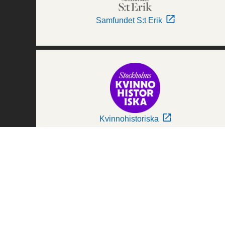
Samfundet S:t Erik
Kvinnohistoriska
Världskulturmuseerna