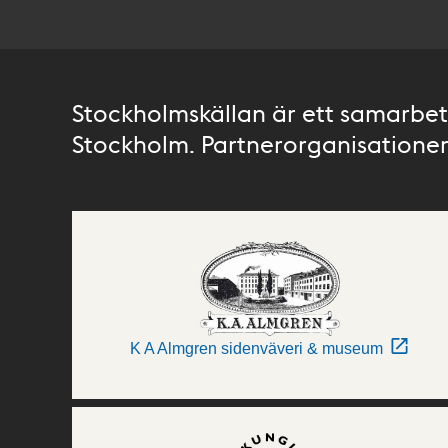
Stockholmskällan är ett samarbete
Stockholm. Partnerorganisationer 
K A Almgren sidenväveri & museum