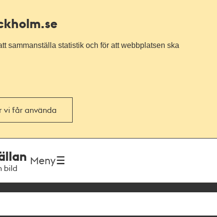
ockholm.se
tt sammanställa statistik och för att webbplatsen ska
or vi får använda
ällan
Meny
h bild