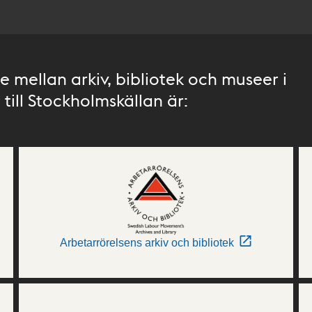
 mellan arkiv, bibliotek och museer i
till Stockholmskällan är:
Arbetarrörelsens arkiv och bibliotek