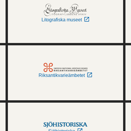
Litografiska museet
Riksantikvarieämbetet