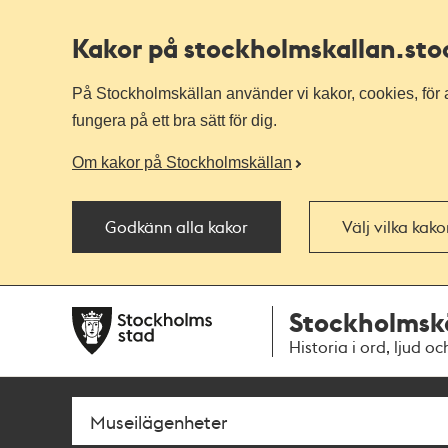
Kakor på stockholmskallan
.st
På Stockholmskällan använder vi kakor, cookies, för a
fungera på ett bra sätt för dig.
Om kakor på Stockholmskällan
Godkänn alla kakor
Välj vilka kak
Till
Till
Stockholmsk
navigationen
huvudinnehållet
Historia i ord, ljud oc
Sök
Fritextsök