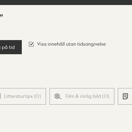
Visa innehåll utan tidsangivelse
a på tid
Litteraturtips
(
0
)
Film & rörlig bild
(
0
)