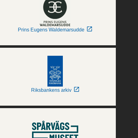
Prins Eugens Waldemarsudde
Riksbankens arkiv