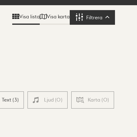
Visa karta
Visa lista
Filtrera
Filtrera
Text
(
3
)
Ljud
(
0
)
Karta
(
0
)