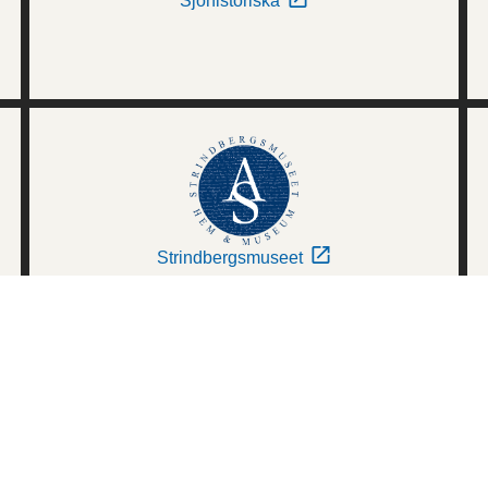
Sjöhistoriska
Strindbergsmuseet