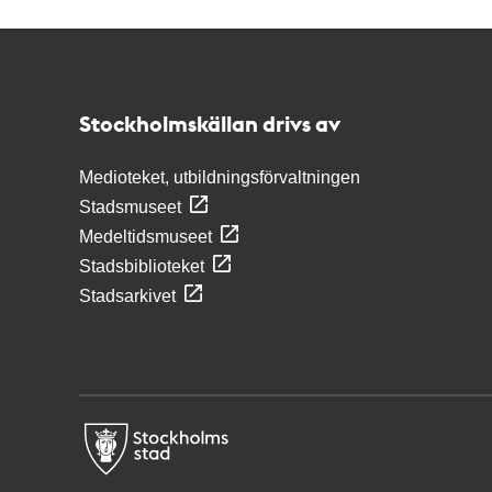
Kontakt
Stockholmskällan
Stockholmskällan drivs av
Medioteket, utbildningsförvaltningen
Stadsmuseet
Medeltidsmuseet
Stadsbiblioteket
Stadsarkivet