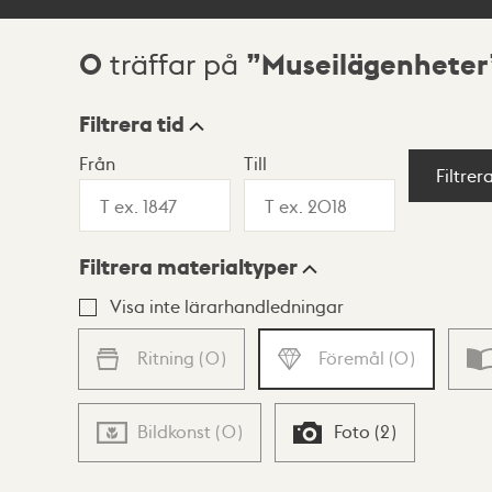
0
Museilägenheter
träffar på
Sökresultat
Filtrera tid
Från
Till
Visningsläge
Filtrer
Filtrera materialtyper
Lista
Karta
Visa inte lärarhandledningar
Ritning
(
0
)
Föremål
(
0
)
Bildkonst
(
0
)
Foto
(
2
)