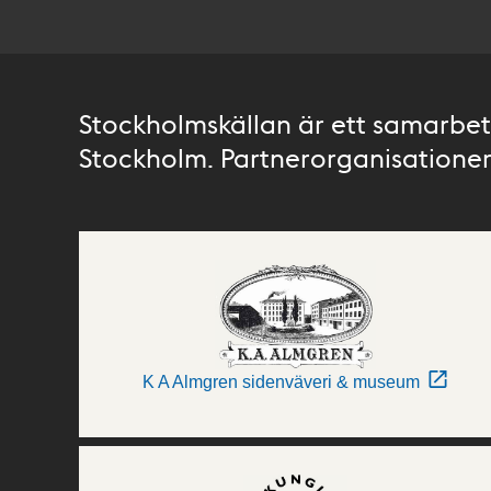
Stockholmskällan är ett samarbete
Stockholm. Partnerorganisationer 
K A Almgren sidenväveri & museum