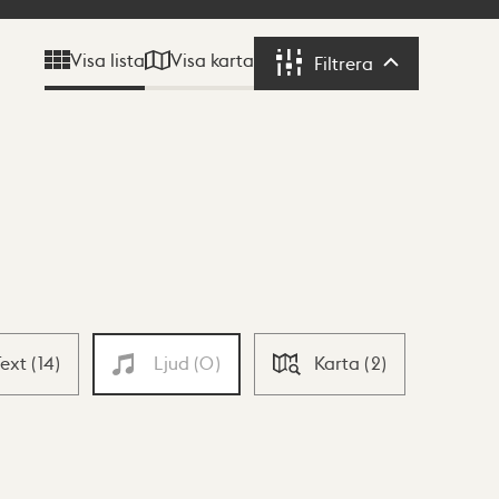
Visa karta
Visa lista
Filtrera
Filtrera
Text
(
14
)
Ljud
(
0
)
Karta
(
2
)