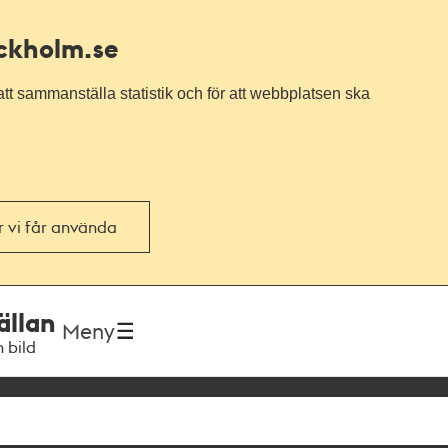
ockholm.se
tt sammanställa statistik och för att webbplatsen ska
or vi får använda
ällan
Meny
h bild