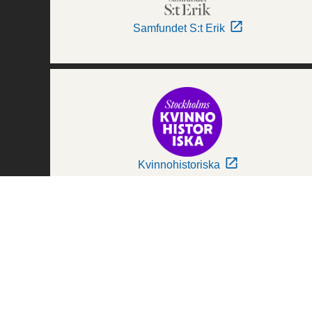
Samfundet S:t Erik
Kvinnohistoriska
Världskulturmuseerna