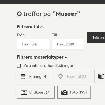
0
Museer
träffar på
Sökresultat
Filtrera tid
Från
Till
Visningsläge
Filtrer
Filtrera materialtyper
Lista
Karta
Visa inte lärarhandledningar
Ritning
(
4
)
Föremål
(
0
)
Bildkonst
(
7
)
Foto
(
195
)