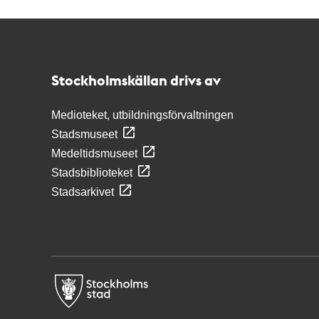
Kontakt
Stockholmskällan
Stockholmskällan drivs av
Medioteket, utbildningsförvaltningen
Stadsmuseet
Medeltidsmuseet
Stadsbiblioteket
Stadsarkivet