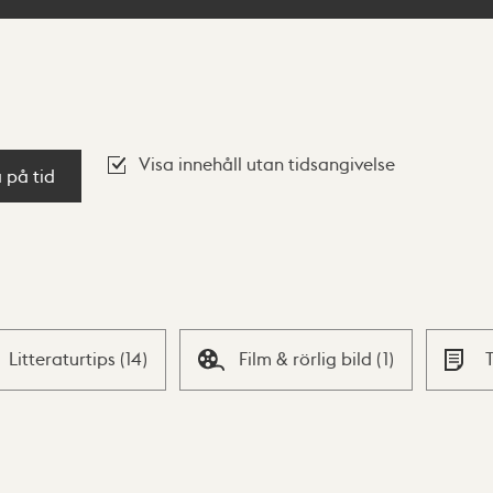
Visa innehåll utan tidsangivelse
a på tid
Litteraturtips
(
14
)
Film & rörlig bild
(
1
)