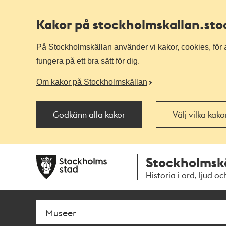
Kakor på stockholmskallan
.st
På Stockholmskällan använder vi kakor, cookies, för a
fungera på ett bra sätt för dig.
Om kakor på Stockholmskällan
Godkänn alla kakor
Välj vilka kak
Till
Till
Stockholmsk
navigationen
huvudinnehållet
Historia i ord, ljud oc
Sök
Fritextsök