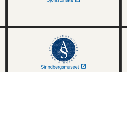
Sjöhistoriska
Strindbergsmuseet