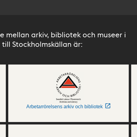
 mellan arkiv, bibliotek och museer i
till Stockholmskällan är:
Arbetarrörelsens arkiv och bibliotek