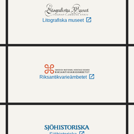
Litografiska museet
Riksantikvarieämbetet