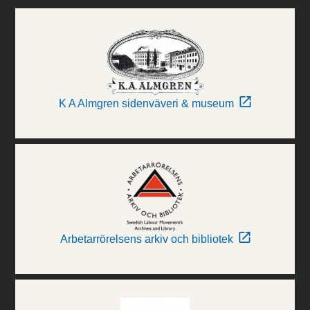
K A Almgren sidenväveri & museum
Arbetarrörelsens arkiv och bibliotek