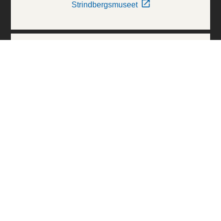
Strindbergsmuseet
Thielska Galleriet
Världskulturmuseerna