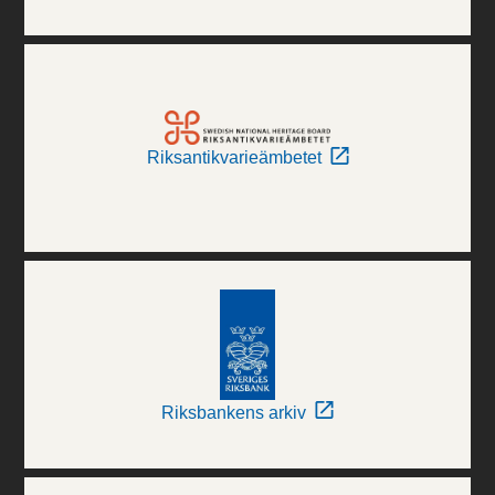
Riksantikvarieämbetet
Riksbankens arkiv