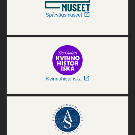
Spårvägsmuseet
Kvinnohistoriska