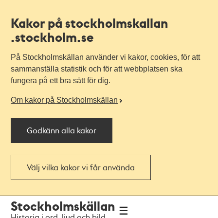
Kakor på stockholmskallan
.stockholm.se
På Stockholmskällan använder vi kakor, cookies, för att
sammanställa statistik och för att webbplatsen ska
fungera på ett bra sätt för dig.
Om kakor på Stockholmskällan
Godkänn alla kakor
Välj vilka kakor vi får använda
Till
Till
Stockholmskällan
navigationen
huvudinnehållet
Historia i ord, ljud och bild