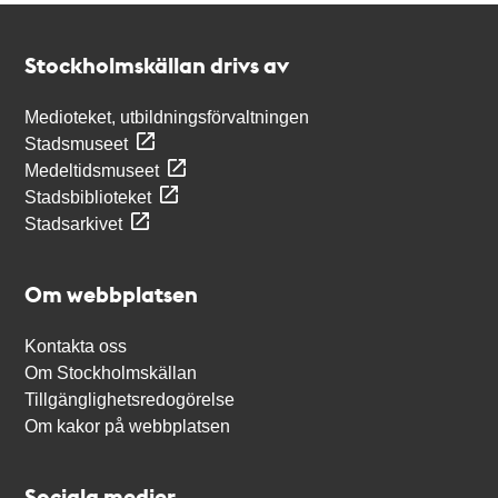
Kontakt
Stockholmskällan
Stockholmskällan drivs av
Medioteket, utbildningsförvaltningen
Stadsmuseet
Medeltidsmuseet
Stadsbiblioteket
Stadsarkivet
Om webbplatsen
Kontakta oss
Om Stockholmskällan
Tillgänglighetsredogörelse
Om kakor på webbplatsen
Sociala medier