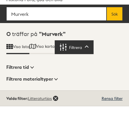
Sök
Fritextsök
Sök
Sökresultat
0
träffar på
Murverk
Visa karta
Visa lista
Filtrera
Filtrera
Filtrera tid
Filtrera materialtyper
Visningsläge
Totalt
Valda filter:
Litteraturtips
Rensa filter
0
träffar
Lista
Karta