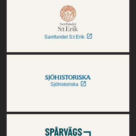
Samfundet S:t Erik
Sjöhistoriska