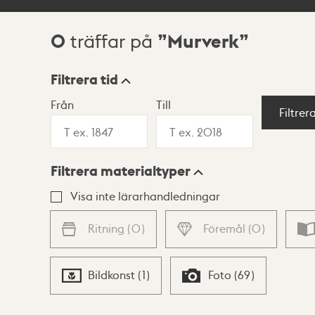
0
Murverk
träffar på
Sökresultat
Filtrera tid
Från
Till
Visningsläge
Filtrer
Filtrera materialtyper
Lista
Karta
Visa inte lärarhandledningar
Ritning
(
0
)
Föremål
(
0
)
Bildkonst
(
1
)
Foto
(
69
)