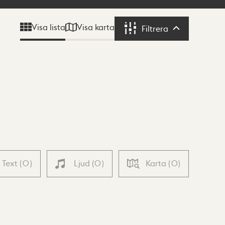
Visa karta
Visa lista
Filtrera
Filtrera
Text
(
0
)
Ljud
(
0
)
Karta
(
0
)