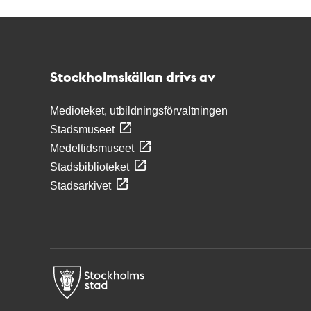
Kontakt
Stockholmskällan
Stockholmskällan drivs av
Medioteket, utbildningsförvaltningen
Stadsmuseet
Medeltidsmuseet
Stadsbiblioteket
Stadsarkivet