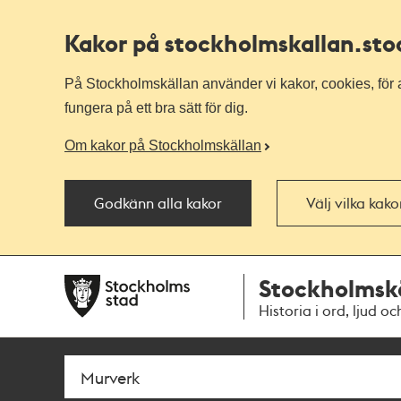
Kakor på stockholmskallan
.st
På Stockholmskällan använder vi kakor, cookies, för a
fungera på ett bra sätt för dig.
Om kakor på Stockholmskällan
Godkänn alla kakor
Välj vilka kak
Till
Till
Stockholmsk
navigationen
huvudinnehållet
Historia i ord, ljud oc
Sök
Fritextsök