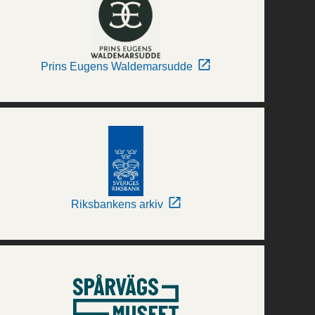
Prins Eugens Waldemarsudde
Riksbankens arkiv