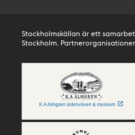
Stockholmskällan är ett samarbete
Stockholm. Partnerorganisationer 
K A Almgren sidenväveri & museum