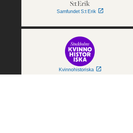
Samfundet S:t Erik
Kvinnohistoriska
Världskulturmuseerna