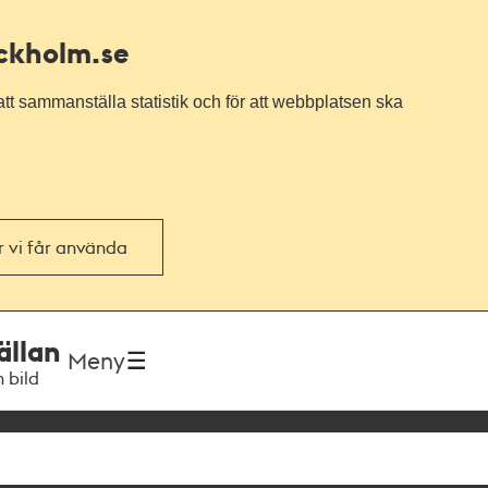
ockholm.se
tt sammanställa statistik och för att webbplatsen ska
or vi får använda
ällan
Meny
h bild