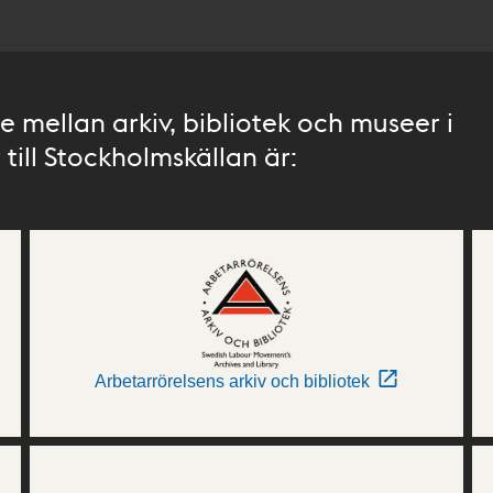
 mellan arkiv, bibliotek och museer i
till Stockholmskällan är:
Arbetarrörelsens arkiv och bibliotek