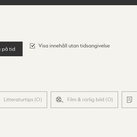
Visa innehåll utan tidsangivelse
a på tid
Litteraturtips
(
0
)
Film & rörlig bild
(
0
)