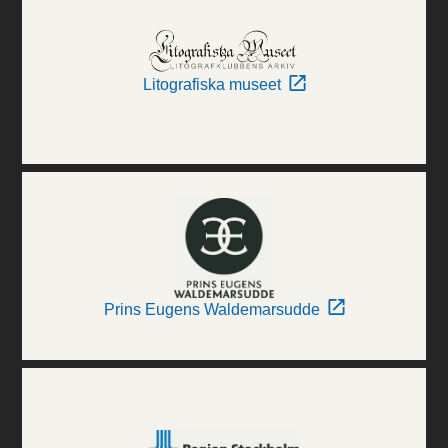
Litografiska museet
Prins Eugens Waldemarsudde