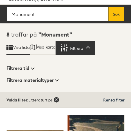
Sök
Fritextsök
Sök
Sökresultat
8
träffar på
Monument
Visa karta
Visa lista
Filtrera
Filtrera
Filtrera tid
Filtrera materialtyper
Visningsläge
Totalt
Valda filter:
Litteraturtips
Rensa filter
8
träffar
Lista
Karta