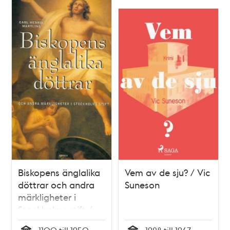
Biskopens änglalika
Vem av de sju? / Vic
döttrar och andra
Suneson
märkligheter i
Stockholms stift /
Carl Henrik Martling