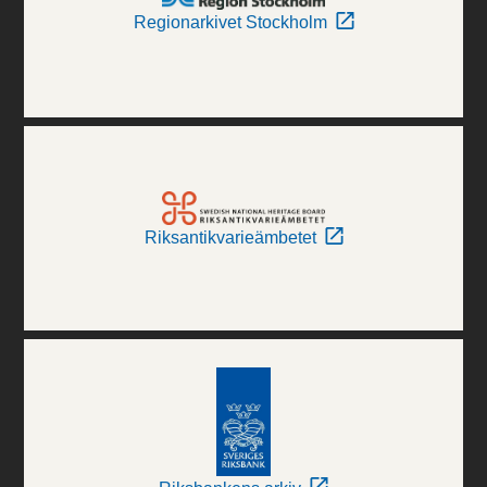
Regionarkivet Stockholm
Riksantikvarieämbetet