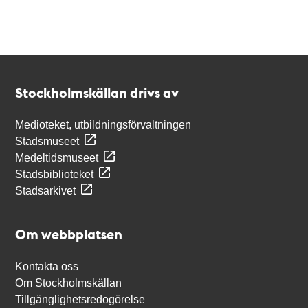
Kontakt
Stockholmskällan
Stockholmskällan drivs av
Medioteket, utbildningsförvaltningen
Stadsmuseet
Medeltidsmuseet
Stadsbiblioteket
Stadsarkivet
Om webbplatsen
Kontakta oss
Om Stockholmskällan
Tillgänglighetsredogörelse