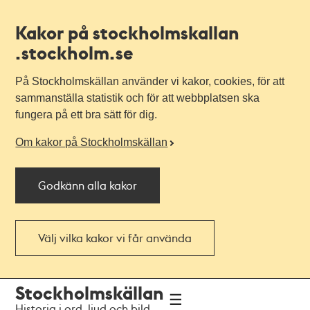
Kakor på stockholmskallan
.stockholm.se
På Stockholmskällan använder vi kakor, cookies, för att
sammanställa statistik och för att webbplatsen ska
fungera på ett bra sätt för dig.
Om kakor på Stockholmskällan
Godkänn alla kakor
Välj vilka kakor vi får använda
Till
Till
Stockholmskällan
navigationen
huvudinnehållet
Historia i ord, ljud och bild