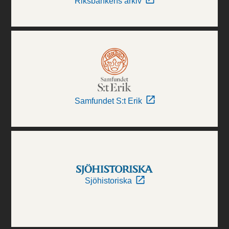
Riksbankens arkiv
Samfundet S:t Erik
Sjöhistoriska