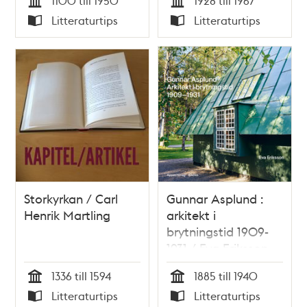
1100 till 1950
1928 till 1967
Tid
Tid
Litteraturtips
Litteraturtips
Typ
Typ
Storkyrkan / Carl
Gunnar Asplund :
Henrik Martling
arkitekt i
brytningstid 1909-
1931 / Eva Eriksson
1336 till 1594
1885 till 1940
Tid
Tid
Litteraturtips
Litteraturtips