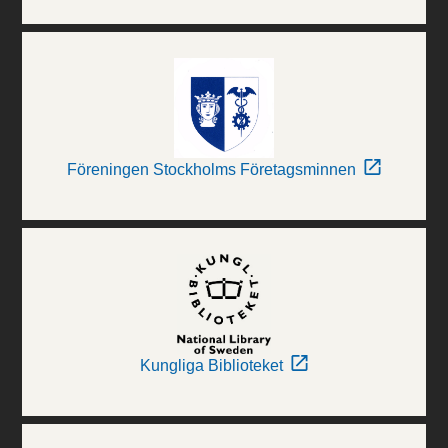
Föreningen Stockholms Företagsminnen
Kungliga Biblioteket