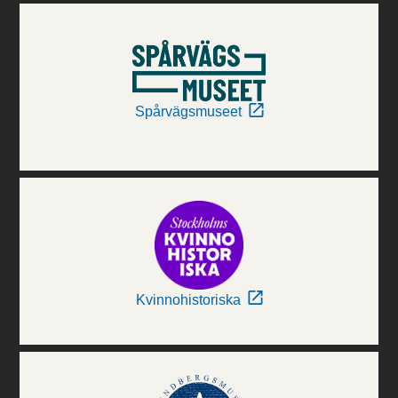
Spårvägsmuseet
Kvinnohistoriska