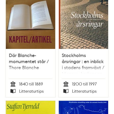
Där Blanche-
Stockholms
monumentet står /
årsringar : en inblick
Thore Blanche
i stadens framväxt /
Magnus Andersson
1840 till 1889
1200 till 1997
Tid
Tid
Litteraturtips
Litteraturtips
Typ
Typ