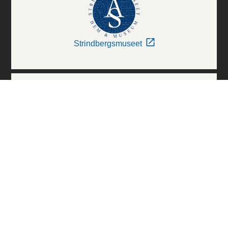
Strindbergsmuseet
Thielska Galleriet