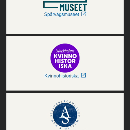
Spårvägsmuseet
Kvinnohistoriska