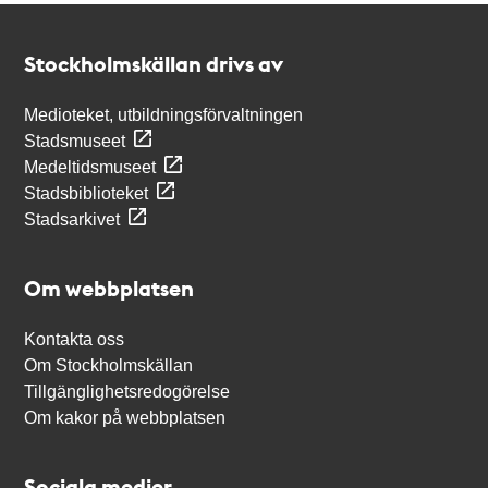
Kontakt
Stockholmskällan
Stockholmskällan drivs av
Medioteket, utbildningsförvaltningen
Stadsmuseet
Medeltidsmuseet
Stadsbiblioteket
Stadsarkivet
Om webbplatsen
Kontakta oss
Om Stockholmskällan
Tillgänglighetsredogörelse
Om kakor på webbplatsen
Sociala medier