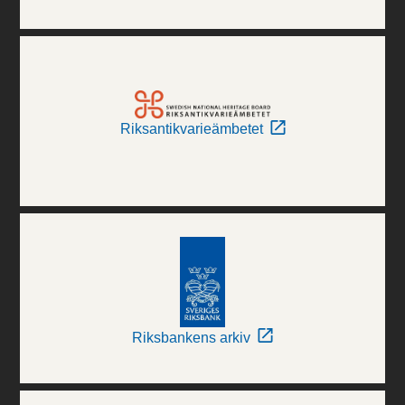
Riksantikvarieämbetet
Riksbankens arkiv