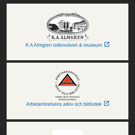
K A Almgren sidenväveri & museum
Arbetarrörelsens arkiv och bibliotek