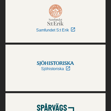
Samfundet S:t Erik
Sjöhistoriska