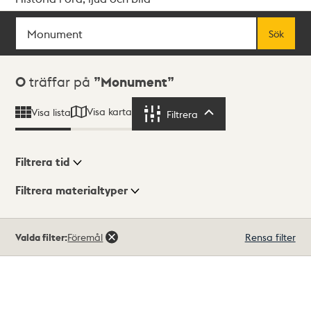
Sök
Fritextsök
Sök
Sökresultat
0
träffar på
Monument
Visa karta
Visa lista
Filtrera
Filtrera
Filtrera tid
Filtrera materialtyper
Visningsläge
Totalt
Valda filter:
Föremål
Rensa filter
0
träffar
Lista
Karta