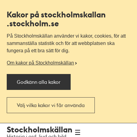
Kakor på stockholmskallan
.stockholm.se
På Stockholmskällan använder vi kakor, cookies, för att
sammanställa statistik och för att webbplatsen ska
fungera på ett bra sätt för dig.
Om kakor på Stockholmskällan
Godkänn alla kakor
Välj vilka kakor vi får använda
Till
Till
Stockholmskällan
navigationen
huvudinnehållet
Historia i ord, ljud och bild