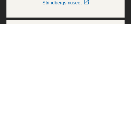
Strindbergsmuseet
Thielska Galleriet
Världskulturmuseerna