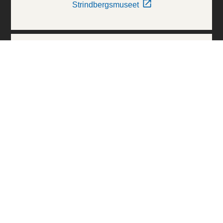
Strindbergsmuseet
Thielska Galleriet
Världskulturmuseerna