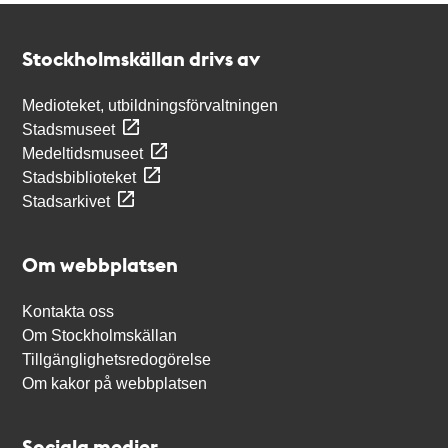
Kontakt
Stockholmskällan
Stockholmskällan drivs av
Medioteket, utbildningsförvaltningen
Stadsmuseet
Medeltidsmuseet
Stadsbiblioteket
Stadsarkivet
Om webbplatsen
Kontakta oss
Om Stockholmskällan
Tillgänglighetsredogörelse
Om kakor på webbplatsen
Sociala medier