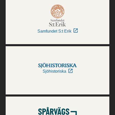
Samfundet S:t Erik
Sjöhistoriska