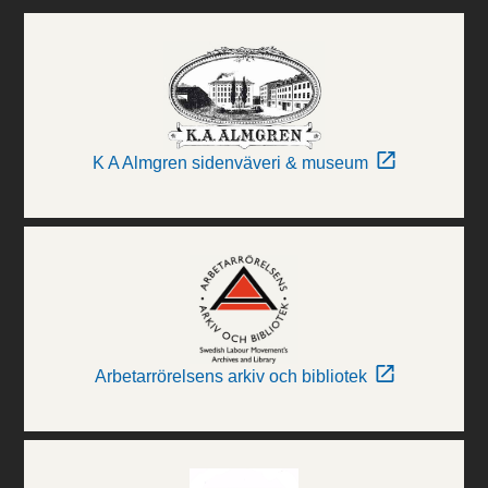
K A Almgren sidenväveri & museum
Arbetarrörelsens arkiv och bibliotek