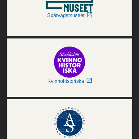
Spårvägsmuseet
Kvinnohistoriska