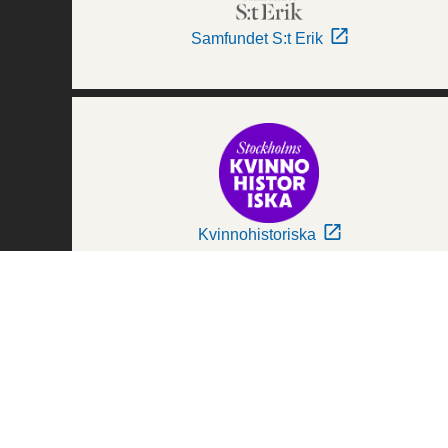
Samfundet S:t Erik
Kvinnohistoriska
Världskulturmuseerna