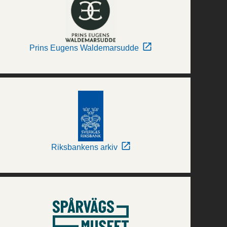
Prins Eugens Waldemarsudde
Riksbankens arkiv