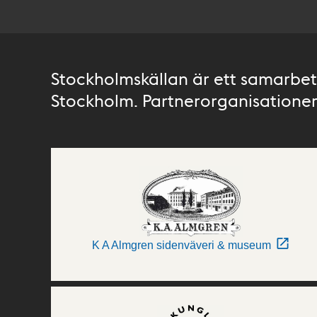
Stockholmskällan är ett samarbete
Stockholm. Partnerorganisationer 
K A Almgren sidenväveri & museum