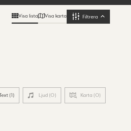
Visa karta
Visa lista
Filtrera
Filtrera
Text
(
1
)
Ljud
(
0
)
Karta
(
0
)