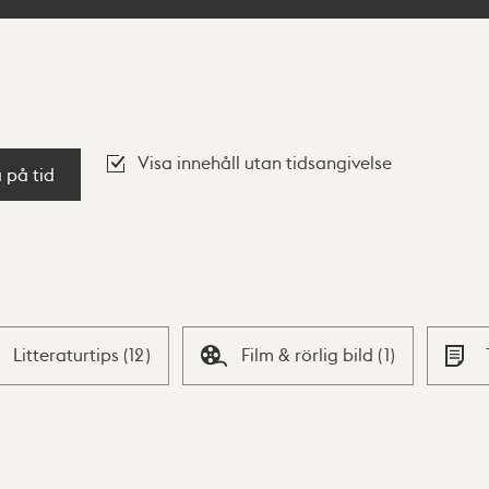
Visa innehåll utan tidsangivelse
a på tid
Litteraturtips
(
12
)
Film & rörlig bild
(
1
)