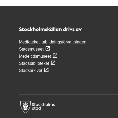
Kontakt
Stockholmskällan
Stockholmskällan drivs av
Medioteket, utbildningsförvaltningen
Stadsmuseet
Medeltidsmuseet
Stadsbiblioteket
Stadsarkivet