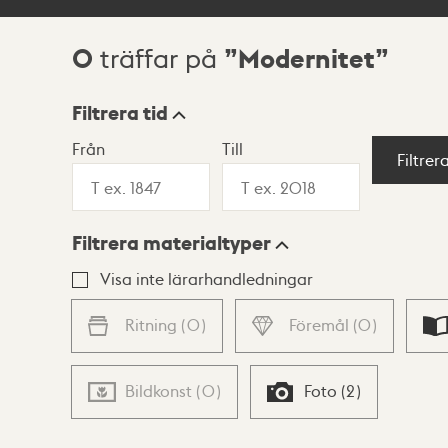
0
Modernitet
träffar på
Sökresultat
Filtrera tid
Från
Till
Visningsläge
Filtrer
Filtrera materialtyper
Lista
Karta
Visa inte lärarhandledningar
Ritning
(
0
)
Föremål
(
0
)
Bildkonst
(
0
)
Foto
(
2
)