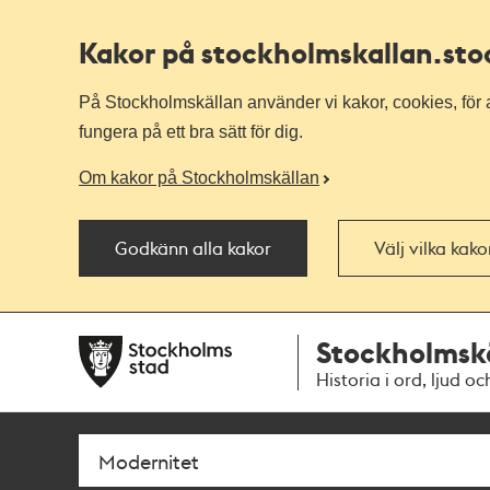
Kakor på stockholmskallan
.st
På Stockholmskällan använder vi kakor, cookies, för a
fungera på ett bra sätt för dig.
Om kakor på Stockholmskällan
Godkänn alla kakor
Välj vilka kak
Till
Till
Stockholmsk
navigationen
huvudinnehållet
Historia i ord, ljud oc
Sök
Fritextsök