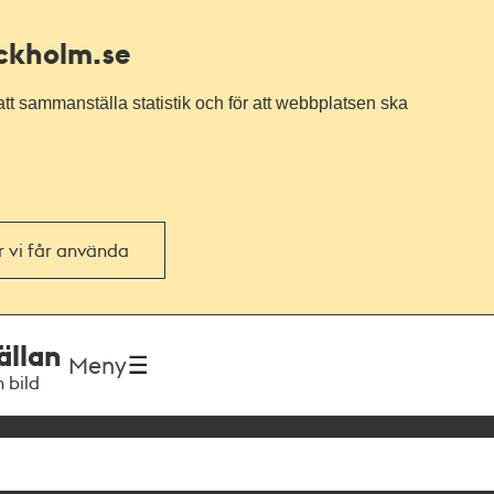
ockholm.se
tt sammanställa statistik och för att webbplatsen ska
or vi får använda
ällan
Meny
h bild