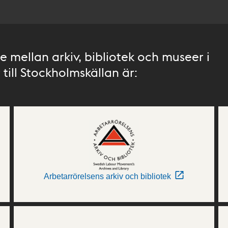
 mellan arkiv, bibliotek och museer i
till Stockholmskällan är:
Arbetarrörelsens arkiv och bibliotek