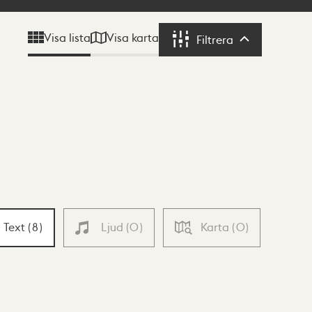
Visa karta
Visa lista
Filtrera
Filtrera
Text
(
8
)
Ljud
(
0
)
Karta
(
0
)