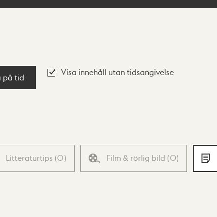
Visa innehåll utan tidsangivelse
a på tid
Litteraturtips
(
0
)
Film & rörlig bild
(
0
)