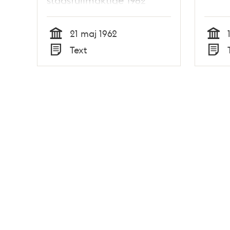
stadsfullmäktige 1962
21 maj 1962
Tid
Tid
Text
Typ
Typ