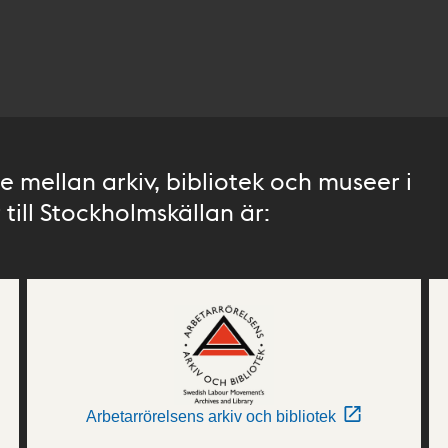
 mellan arkiv, bibliotek och museer i
till Stockholmskällan är:
Arbetarrörelsens arkiv och bibliotek