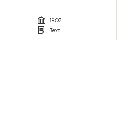
ra
1907
9
Tid
Text
Typ