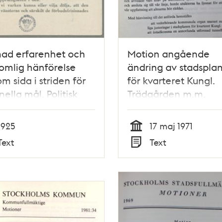
ad erfarenhet och
Motion angående
omlig hänförelse
ändring av stadspla
om sida i striden för
för kvarteret Kungl.
nella mål. Politisk
Trädgården m.m.
ett av högerledaren
[Almstriden] –
d Lindman
Kommunfullmäktige 
1925
17 maj 1971
Tid
Text
Text
Typ