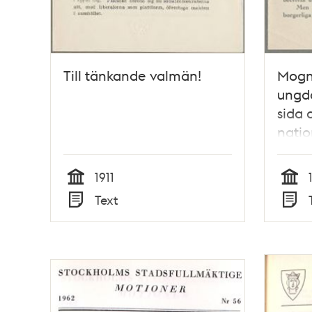
Till tänkande valmän!
Mogn
ungd
sida 
natio
pamfl
Arvi
1911
Tid
Tid
Text
Typ
Typ