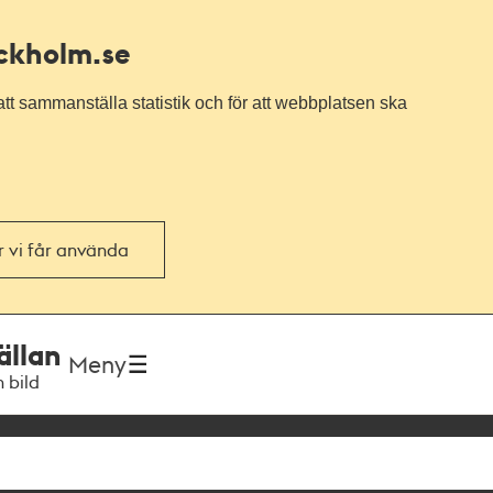
ockholm.se
tt sammanställa statistik och för att webbplatsen ska
or vi får använda
ällan
Meny
h bild