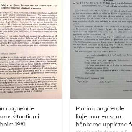
on angående
Motion angående
nas situation i
linjenumren samt
holm 1981
bänkarna upplåtna f