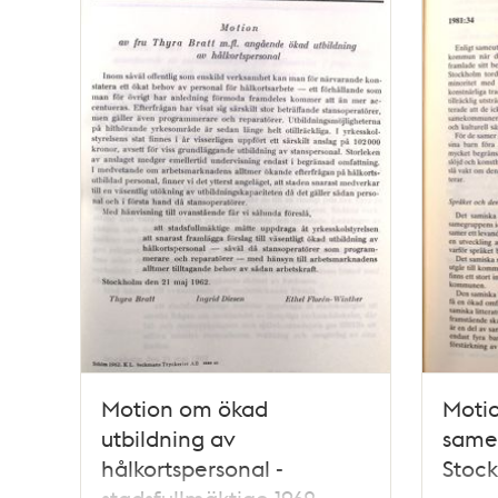
Motion om ökad
Moti
utbildning av
samer
hålkortspersonal -
Stock