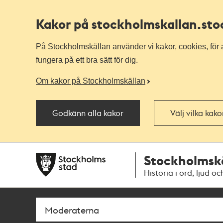
Kakor på stockholmskallan
.st
På Stockholmskällan använder vi kakor, cookies, för a
fungera på ett bra sätt för dig.
Om kakor på Stockholmskällan
Godkänn alla kakor
Välj vilka kak
Till
Till
Stockholmsk
navigationen
huvudinnehållet
Historia i ord, ljud oc
Sök
Fritextsök