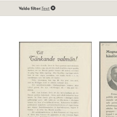
Totalt
Valda filter:
Text
8
träffar