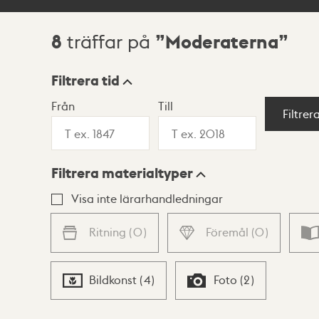
8
Moderaterna
träffar på
Sökresultat
Filtrera tid
Från
Till
Visningsläge
Filtrer
Filtrera materialtyper
Lista
Karta
Visa inte lärarhandledningar
Ritning
(
0
)
Föremål
(
0
)
Bildkonst
(
4
)
Foto
(
2
)