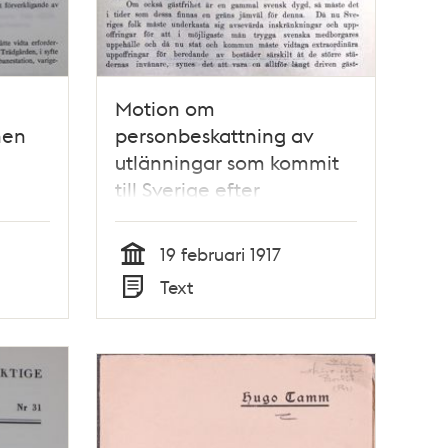
Motion om
nen
personbeskattning av
utlänningar som kommit
till Sverige efter
krigsutbrottet -
1971
stadsfullmäktige 1917
19 februari 1917
Tid
Text
Typ