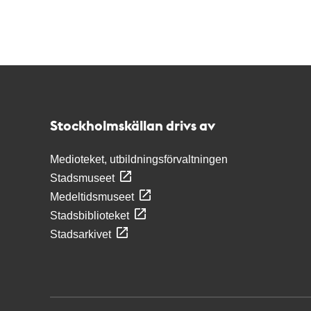
Kontakt
Stockholmskällan
Stockholmskällan drivs av
Medioteket, utbildningsförvaltningen
Stadsmuseet
Medeltidsmuseet
Stadsbiblioteket
Stadsarkivet