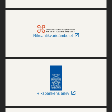
Riksantikvarieämbetet
Riksbankens arkiv