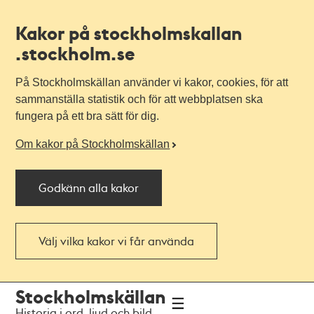
Kakor på stockholmskallan
.stockholm.se
På Stockholmskällan använder vi kakor, cookies, för att
sammanställa statistik och för att webbplatsen ska
fungera på ett bra sätt för dig.
Om kakor på Stockholmskällan
Godkänn alla kakor
Välj vilka kakor vi får använda
Till
Till
Stockholmskällan
navigationen
huvudinnehållet
Historia i ord, ljud och bild