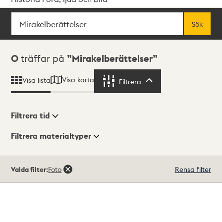
Sök
Fritextsök
Sök
Sökresultat
0
träffar på
Mirakelberättelser
Visa karta
Visa lista
Filtrera
Filtrera
Filtrera tid
Filtrera materialtyper
Visningsläge
Totalt
Valda filter:
Foto
Rensa filter
0
träffar
Lista
Karta