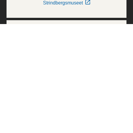
Strindbergsmuseet
Thielska Galleriet
Världskulturmuseerna