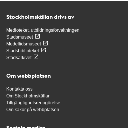
Kontakt
Stockholmskällan
Stockholmskällan drivs av
Medioteket, utbildningsförvaltningen
Stadsmuseet
Medeltidsmuseet
Stadsbiblioteket
Stadsarkivet
Om webbplatsen
Kontakta oss
Om Stockholmskällan
Tillgänglighetsredogörelse
Om kakor på webbplatsen
Sociala medier