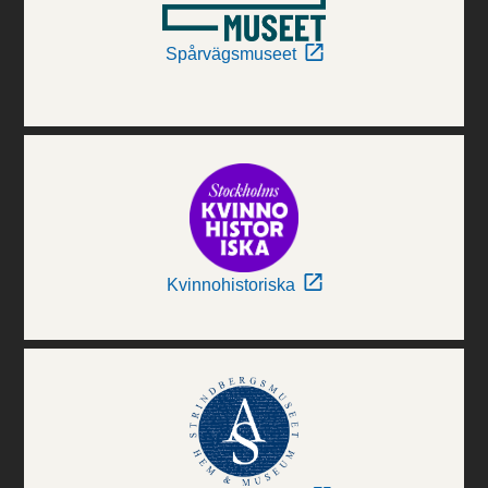
Spårvägsmuseet
Kvinnohistoriska