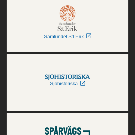
Samfundet S:t Erik
Sjöhistoriska