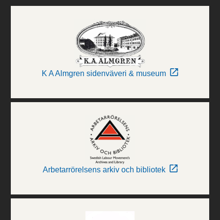
K A Almgren sidenväveri & museum
Arbetarrörelsens arkiv och bibliotek