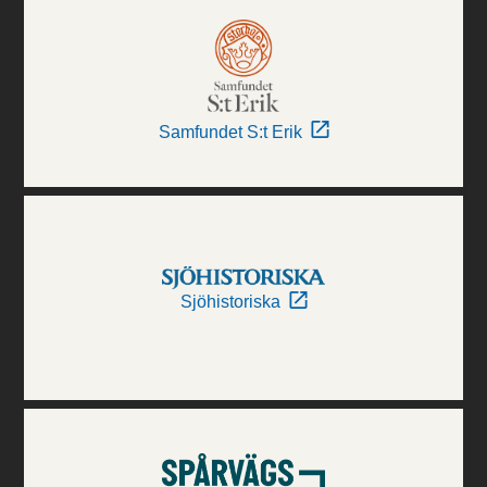
Samfundet S:t Erik
Sjöhistoriska