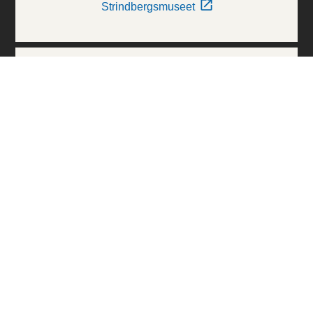
Strindbergsmuseet
Thielska Galleriet
Världskulturmuseerna