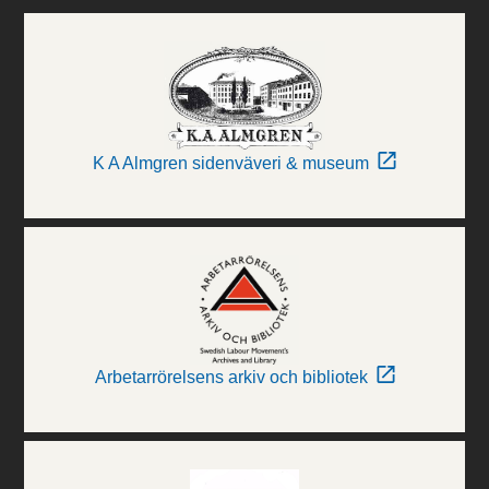
K A Almgren sidenväveri & museum
Arbetarrörelsens arkiv och bibliotek