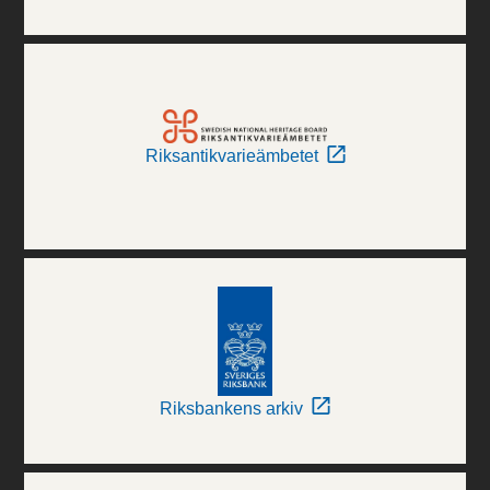
Riksantikvarieämbetet
Riksbankens arkiv