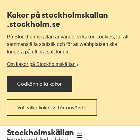
Kakor på stockholmskallan
.stockholm.se
På Stockholmskällan använder vi kakor, cookies, för att
sammanställa statistik och för att webbplatsen ska
fungera på ett bra sätt för dig.
Om kakor på Stockholmskällan
Godkänn alla kakor
Välj vilka kakor vi får använda
Till
Till
Stockholmskällan
navigationen
huvudinnehållet
Historia i ord, ljud och bild