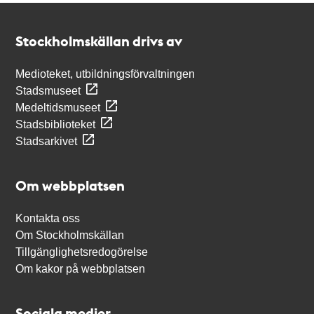
Kontakt
Stockholmskällan
Stockholmskällan drivs av
Medioteket, utbildningsförvaltningen
Stadsmuseet
Medeltidsmuseet
Stadsbiblioteket
Stadsarkivet
Om webbplatsen
Kontakta oss
Om Stockholmskällan
Tillgänglighetsredogörelse
Om kakor på webbplatsen
Sociala medier