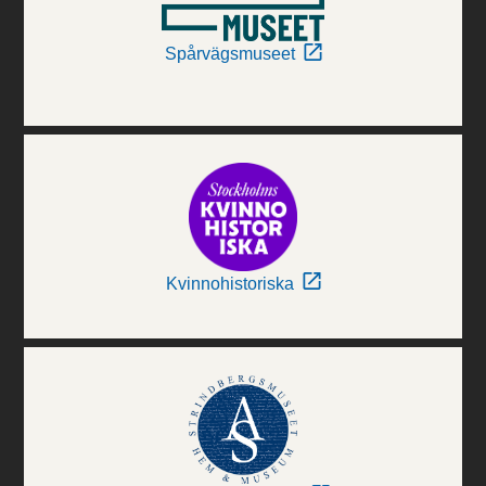
Spårvägsmuseet
Kvinnohistoriska