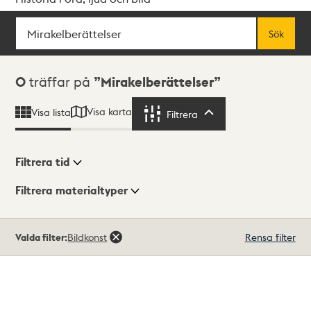
Sök
Fritextsök
Sök
Sökresultat
0
träffar på
Mirakelberättelser
Visa karta
Visa lista
Filtrera
Filtrera
Filtrera tid
Filtrera materialtyper
Visningsläge
Totalt
Valda filter:
Bildkonst
Rensa filter
0
träffar
Lista
Karta