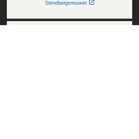
Strindbergsmuseet
Thielska Galleriet
Världskulturmuseerna