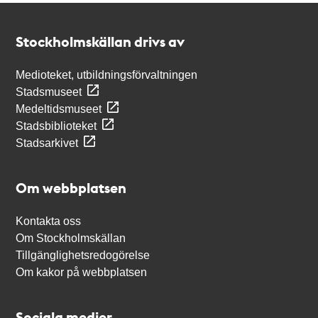
Kontakt
Stockholmskällan
Stockholmskällan drivs av
Medioteket, utbildningsförvaltningen
Stadsmuseet
Medeltidsmuseet
Stadsbiblioteket
Stadsarkivet
Om webbplatsen
Kontakta oss
Om Stockholmskällan
Tillgänglighetsredogörelse
Om kakor på webbplatsen
Sociala medier