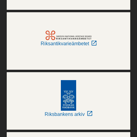
Riksantikvarieämbetet
Riksbankens arkiv