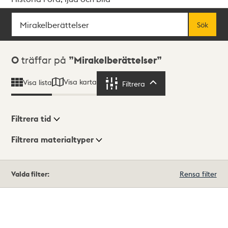
Sök
Fritextsök
Sök
Sökresultat
0
träffar på
Mirakelberättelser
Visa karta
Visa lista
Filtrera
Filtrera
Filtrera tid
Filtrera materialtyper
Visningsläge
Totalt
Valda filter:
Rensa filter
0
träffar
Lista
Karta