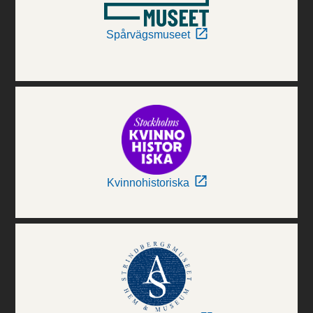
Spårvägsmuseet
Kvinnohistoriska