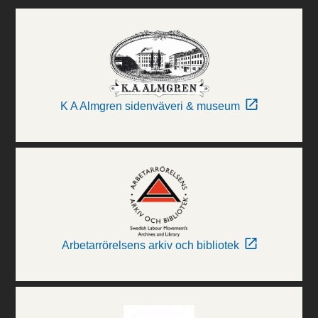
K A Almgren sidenväveri & museum
Arbetarrörelsens arkiv och bibliotek