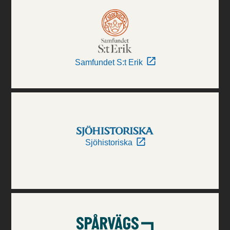
Samfundet S:t Erik
Sjöhistoriska