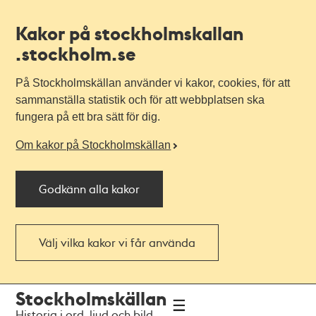
Kakor på stockholmskallan
.stockholm.se
På Stockholmskällan använder vi kakor, cookies, för att
sammanställa statistik och för att webbplatsen ska
fungera på ett bra sätt för dig.
Om kakor på Stockholmskällan
Godkänn alla kakor
Välj vilka kakor vi får använda
Till
Till
Stockholmskällan
navigationen
huvudinnehållet
Historia i ord, ljud och bild